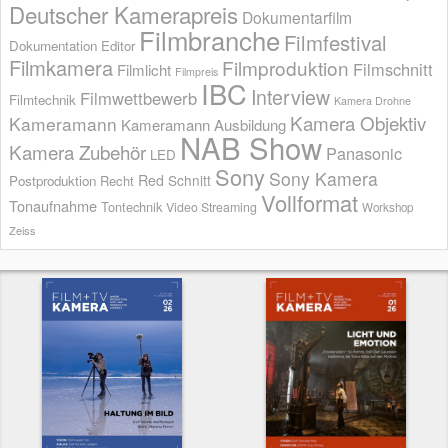
Deutscher Kamerapreis
Dokumentarfilm
Filmbranche
Filmfestival
Dokumentation
Editor
Filmkamera
Filmproduktion
Filmschnitt
Filmlicht
Filmpreis
IBC
Interview
Filmwettbewerb
Filmtechnik
Kamera Drohne
Kamera Objektiv
Kameramann
Kameramann Ausbildung
NAB Show
Kamera Zubehör
Panasonic
LED
Sony
Sony Kamera
Red
Schnitt
Postproduktion
Recht
Vollformat
Tonaufnahme
Tontechnik
Video Streaming
Workshop
Zeiss