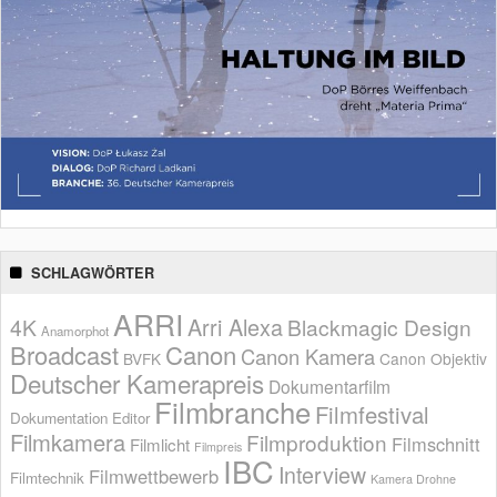
SCHLAGWÖRTER
ARRI
Arri Alexa
4K
Blackmagic Design
Anamorphot
Broadcast
Canon
Canon Kamera
BVFK
Canon Objektiv
Deutscher Kamerapreis
Dokumentarfilm
Filmbranche
Filmfestival
Dokumentation
Editor
Filmkamera
Filmproduktion
Filmschnitt
Filmlicht
Filmpreis
IBC
Interview
Filmwettbewerb
Filmtechnik
Kamera Drohne