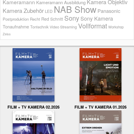
Kamera Objektiv
Kameramann
Kameramann Ausbildung
NAB Show
Kamera Zubehör
Panasonic
LED
Sony
Sony Kamera
Red
Schnitt
Postproduktion
Recht
Vollformat
Tonaufnahme
Tontechnik
Video Streaming
Workshop
Zeiss
FILM + TV KAMERA 02.2026
FILM + TV KAMERA 01.2026