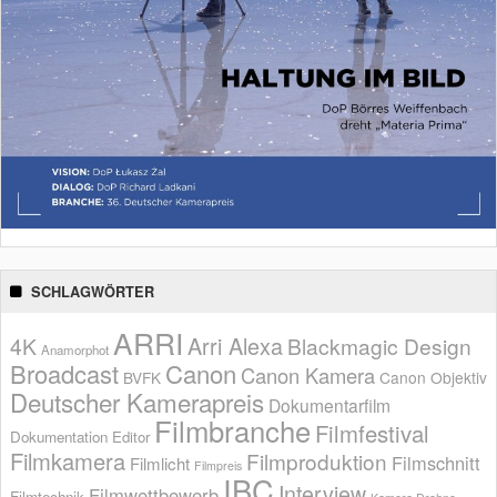
SCHLAGWÖRTER
ARRI
Arri Alexa
4K
Blackmagic Design
Anamorphot
Broadcast
Canon
Canon Kamera
BVFK
Canon Objektiv
Deutscher Kamerapreis
Dokumentarfilm
Filmbranche
Filmfestival
Dokumentation
Editor
Filmkamera
Filmproduktion
Filmschnitt
Filmlicht
Filmpreis
IBC
Interview
Filmwettbewerb
Filmtechnik