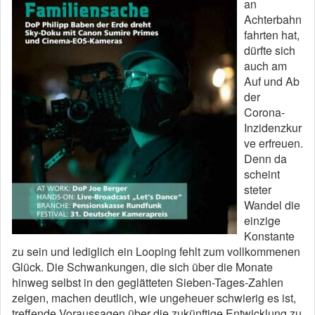
an
Achterbahn
fahrten hat,
dürfte sich
auch am
Auf und Ab
der
Corona-
Inzidenzkur
ve erfreuen.
Denn da
scheint
steter
Wandel die
einzige
Konstante
zu sein und lediglich ein Looping fehlt zum vollkommenen
Glück. Die Schwankungen, die sich über die Monate
hinweg selbst in den geglätteten Sieben-Tages-Zahlen
zeigen, machen deutlich, wie ungeheuer schwierig es ist,
treffende Voraussagen über die zukünftige Entwicklung zu