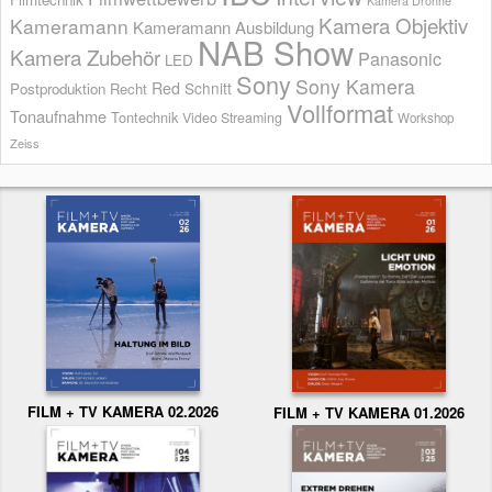
Kamera Drohne
Kamera Objektiv
Kameramann
Kameramann Ausbildung
NAB Show
Kamera Zubehör
Panasonic
LED
Sony
Sony Kamera
Red
Schnitt
Postproduktion
Recht
Vollformat
Tonaufnahme
Tontechnik
Video Streaming
Workshop
Zeiss
FILM + TV KAMERA 02.2026
FILM + TV KAMERA 01.2026