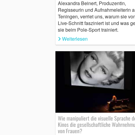
Alexandra Beinert, Produzentin,
Regisseurin und Aufnahmeleiterin 
Teningen, verriet uns, warum sie vo
Live-Schnitt fasziniert ist und was 
sie beim Pole-Sport trainiert.
Weiterlesen
Wie manipuliert die visuelle Sprache d
Kinos die gesellschaftliche Wahrnehm
von Frauen?