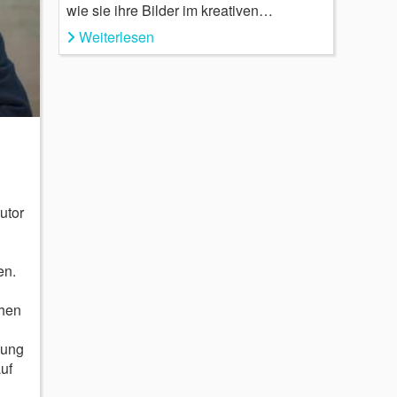
wie sie ihre Bilder im kreativen…
Weiterlesen
utor
en.
phen
nung
uf