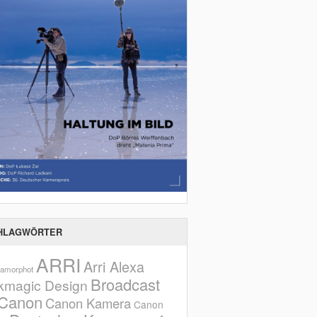
HLAGWÖRTER
ARRI
Arri Alexa
amorphot
Broadcast
kmagic Design
Canon
Canon Kamera
Canon