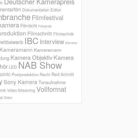
Deutscher Kamerapreis
iv
entarfilm
Dokumentation
Editor
mbranche
Filmfestival
kamera
Filmlicht
Filmpreis
produktion
Filmschnitt
Filmtechnik
IBC
Interview
ettbewerb
Kamera
Kameramann
Kameramann
Kamera Objektiv
Kamera
ldung
NAB Show
hör
LED
sonic
Red
Schnitt
Postproduktion
Recht
y
Sony Kamera
Tonaufnahme
Vollformat
hnik
Video Streaming
op
Zeiss