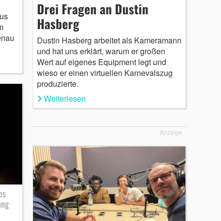
Drei Fragen an Dustin
aus
Hasberg
m
genau
Dustin Hasberg arbeitet als Kameramann
und hat uns erklärt, warum er großen
Wert auf eigenes Equipment legt und
wieso er einen virtuellen Karnevalszug
produzierte.
Weiterlesen
Anzeige
es
ung