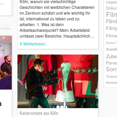
Köln, warum sie vielschichtige
n…
Objekt
Geschichten mit weiblichen Charakteren
Dokum
Fil
im Zentrum schätzt und wie wichtig ihr
ist, international zu leben und zu
Film
arbeiten. 1. Was ist dein
Film
nzeige
Arbeitsschwerpunkt? Mein Arbeitsfeld
Filmw
umfasst zwei Bereiche. Hauptsächlich…
Weiterlesen
Drohne
Ausbi
Zube
Pana
Son
Tontec
Worksh
a
Kameramann aus Köln