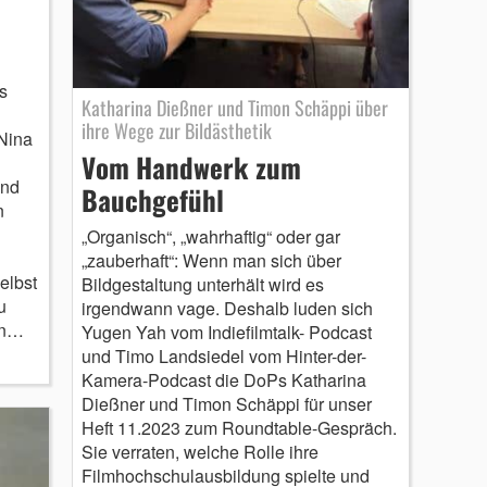
s
Katharina Dießner und Timon Schäppi über
ihre Wege zur Bildästhetik
 Nina
Vom Handwerk zum
und
Bauchgefühl
n
„Organisch“, „wahrhaftig“ oder gar
„zauberhaft“: Wenn man sich über
elbst
Bildgestaltung unterhält wird es
u
irgendwann vage. Deshalb luden sich
en…
Yugen Yah vom Indiefilmtalk- Podcast
und Timo Landsiedel vom Hinter-der-
Kamera-Podcast die DoPs Katharina
Dießner und Timon Schäppi für unser
Heft 11.2023 zum Roundtable-Gespräch.
Sie verraten, welche Rolle ihre
Filmhochschulausbildung spielte und