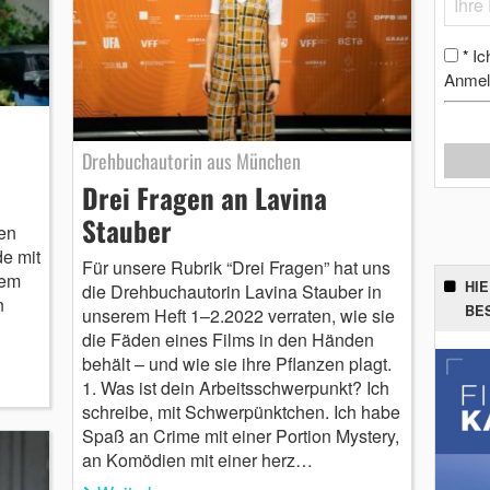
Ic
*
Anmel
Drehbuchautorin aus München
Drei Fragen an Lavina
Stauber
len
de mit
Für unsere Rubrik “Drei Fragen” hat uns
hem
HI
die Drehbuchautorin Lavina Stauber in
n
BE
unserem Heft 1–2.2022 verraten, wie sie
die Fäden eines Films in den Händen
behält – und wie sie ihre Pflanzen plagt.
1. Was ist dein Arbeitsschwerpunkt? Ich
schreibe, mit Schwerpünktchen. Ich habe
Spaß an Crime mit einer Portion Mystery,
an Komödien mit einer herz­…