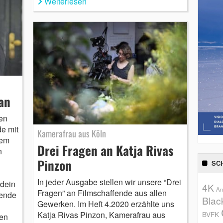
Weiterlesen
an
len
de mit
Kamerafrau aus Köln
hem
Drei Fragen an Katja Rivas
n
Pinzon
SC
In jeder Ausgabe stellen wir unsere “Drei
 dein
4K
An
Fragen” an Filmschaffende aus allen
tende
Blac
Gewerken. Im Heft 4.2020 erzählte uns
Katja Rivas Pinzon, Kamerafrau aus
BVFK
hen