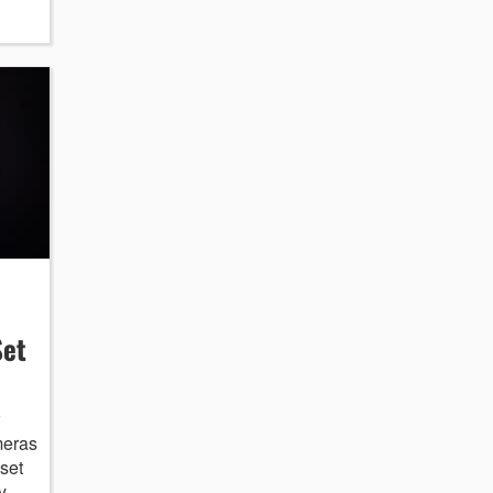
Set
meras
set
y