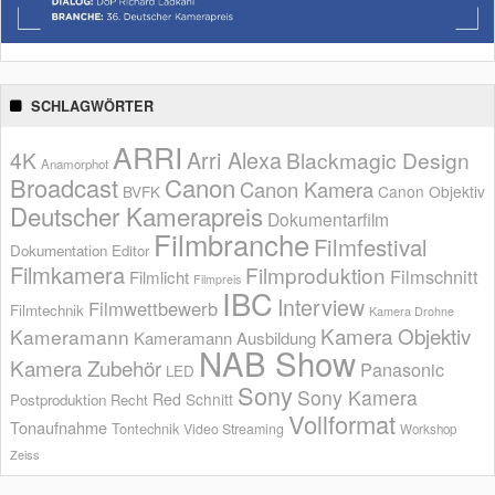
SCHLAGWÖRTER
ARRI
Arri Alexa
4K
Blackmagic Design
Anamorphot
Broadcast
Canon
Canon Kamera
BVFK
Canon Objektiv
Deutscher Kamerapreis
Dokumentarfilm
Filmbranche
Filmfestival
Dokumentation
Editor
Filmkamera
Filmproduktion
Filmschnitt
Filmlicht
Filmpreis
IBC
Interview
Filmwettbewerb
Filmtechnik
Kamera Drohne
Kamera Objektiv
Kameramann
Kameramann Ausbildung
NAB Show
Kamera Zubehör
Panasonic
LED
Sony
Sony Kamera
Red
Schnitt
Postproduktion
Recht
Vollformat
Tonaufnahme
Tontechnik
Video Streaming
Workshop
Zeiss