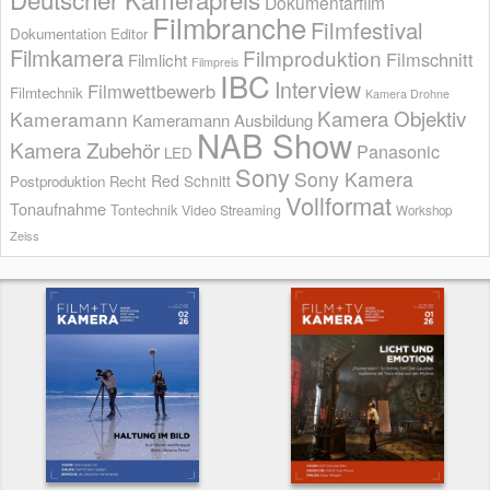
Dokumentarfilm
Filmbranche
Filmfestival
Dokumentation
Editor
Filmkamera
Filmproduktion
Filmschnitt
Filmlicht
Filmpreis
IBC
Interview
Filmwettbewerb
Filmtechnik
Kamera Drohne
Kamera Objektiv
Kameramann
Kameramann Ausbildung
NAB Show
Kamera Zubehör
Panasonic
LED
Sony
Sony Kamera
Red
Schnitt
Postproduktion
Recht
Vollformat
Tonaufnahme
Tontechnik
Video Streaming
Workshop
Zeiss