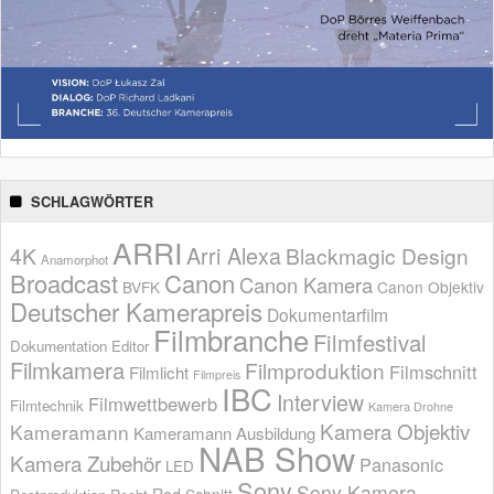
SCHLAGWÖRTER
ARRI
Arri Alexa
4K
Blackmagic Design
Anamorphot
Broadcast
Canon
Canon Kamera
BVFK
Canon Objektiv
Deutscher Kamerapreis
Dokumentarfilm
Filmbranche
Filmfestival
Dokumentation
Editor
Filmkamera
Filmproduktion
Filmschnitt
Filmlicht
Filmpreis
IBC
Interview
Filmwettbewerb
Filmtechnik
Kamera Drohne
Kamera Objektiv
Kameramann
Kameramann Ausbildung
NAB Show
Kamera Zubehör
Panasonic
LED
Sony
Sony Kamera
Red
Schnitt