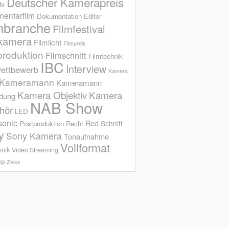
Deutscher Kamerapreis
iv
entarfilm
Dokumentation
Editor
mbranche
Filmfestival
kamera
Filmlicht
Filmpreis
produktion
Filmschnitt
Filmtechnik
IBC
Interview
ettbewerb
Kamera
Kameramann
Kameramann
Kamera Objektiv
Kamera
ldung
NAB Show
hör
LED
sonic
Red
Schnitt
Postproduktion
Recht
y
Sony Kamera
Tonaufnahme
Vollformat
hnik
Video Streaming
op
Zeiss