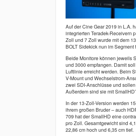
Auf der Cine Gear 2019 in L.A. 
integrierten Teradek-Receivern 
Zoll und 7 Zoll wurde mit dem
BOLT Sidekick nun im Segment f
Beide Monitore können jeweils S
und 3000 empfangen. Damit soll 
Luftlinie erreicht werden. Beim 
V-Mount und Wechselstrom-Ansch
zwei SDI-Anschlüsse und sollen
Außerdem sind sie mit SmallHD’
In der 13-Zoll-Version werden 150
ihrem großen Bruder – auch HDR-
709 hat der SmallHD eine contras
pro Zoll. Gesamtgewicht sind 4,
22,86 cm hoch und 6,35 cm tief.