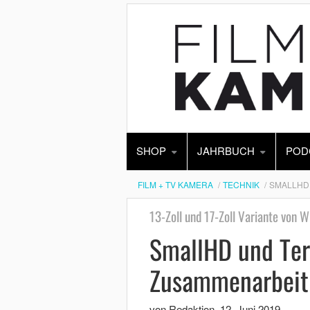
SHOP
JAHRBUCH
POD
FILM + TV KAMERA
TECHNIK
SMALLHD
13-Zoll und 17-Zoll Variante von 
SmallHD und Ter
Zusammenarbeit
von Redaktion
,
12. Juni 2019