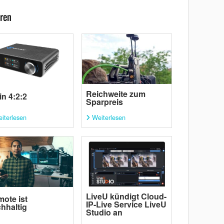
ren
Reichweite zum
in 4:2:2
Sparpreis
iterlesen
Weiterlesen
LiveU kündigt Cloud-
ote ist
IP-Live Service LiveU
hhaltig
Studio an