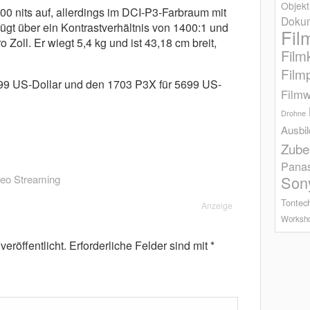
Objekt
000 nits auf, allerdings im DCI-P3-Farbraum mit
Dokum
fügt über ein Kontrastverhältnis von 1400:1 und
Fil
 Zoll. Er wiegt 5,4 kg und ist 43,18 cm breit,
Film
Film
9 US-Dollar und den 1703 P3X für 5699 US-
Filmw
Drohne
Ausbi
Zube
Pana
deo Streaming
Son
Tontec
Anzeige
Worksh
eröffentlicht.
Erforderliche Felder sind mit
*