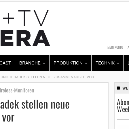
MEIN KONTO
CAST
BRANCHE
PRODUKTION
TECHNIK
 UND TERADEK STELLEN NEUE ZUSAMMENARBEIT VOR
WE
Wireless-Monitoren
adek stellen neue
Abon
Week
 vor