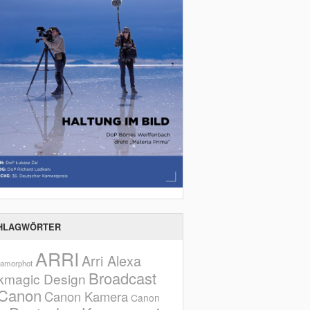
HLAGWÖRTER
ARRI
Arri Alexa
amorphot
Broadcast
kmagic Design
Canon
Canon Kamera
Canon