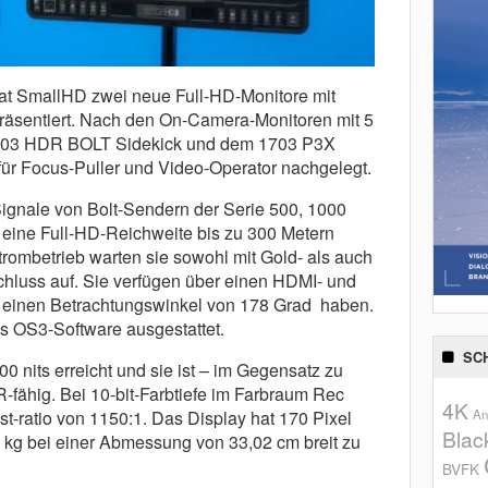
hat SmallHD zwei neue Full-HD-Monitore mit
präsentiert. Nach den On-Camera-Monitoren mit 5
 1303 HDR BOLT Sidekick und dem 1703 P3X
ür Focus-Puller und Video-Operator nachgelegt.
ignale von Bolt-Sendern der Serie 500, 1000
eine Full-HD-Reichweite bis zu 300 Metern
Strombetrieb warten sie sowohl mit Gold- als auch
luss auf. Sie verfügen über einen HDMI- und
 einen Betrachtungswinkel von 178 Grad haben.
s OS3-Software ausgestattet.
SC
0 nits erreicht und sie ist – im Gegensatz zu
fähig. Bei 10-bit-Farbtiefe im Farbraum Rec
4K
t-ratio von 1150:1. Das Display hat 170 Pixel
An
Blac
1 kg bei einer Abmessung von 33,02 cm breit zu
BVFK