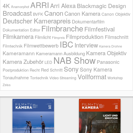
ARRI
Arri Alexa
4K
Blackmagic Design
Anamorphot
Broadcast
Canon
Canon Kamera
BVFK
Canon Objektiv
Deutscher Kamerapreis
Dokumentarfilm
Filmbranche
Filmfestival
Dokumentation
Editor
Filmkamera
Filmproduktion
Filmschnitt
Filmlicht
Filmpreis
IBC
Interview
Filmwettbewerb
Filmtechnik
Kamera Drohne
Kamera Objektiv
Kameramann
Kameramann Ausbildung
NAB Show
Kamera Zubehör
Panasonic
LED
Sony
Sony Kamera
Red
Schnitt
Postproduktion
Recht
Vollformat
Tonaufnahme
Tontechnik
Video Streaming
Workshop
Zeiss