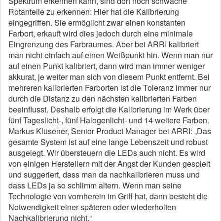
Spektrum erkennen kann, sind dort noch schwache
Rotanteile zu erkennen: Hier hat die Kalibrierung
eingegriffen. Sie ermöglicht zwar einen konstanten
Farbort, erkauft wird dies jedoch durch eine minimale
Eingrenzung des Farbraumes. Aber bei ARRI kalibriert
man nicht einfach auf einen Weißpunkt hin. Wenn man nur
auf einen Punkt kalibriert, dann wird man immer weniger
akkurat, je weiter man sich von diesem Punkt entfernt. Bei
mehreren kalibrierten Farborten ist die Toleranz immer nur
durch die Distanz zu den nächsten kalibrierten Farben
beeinflusst. Deshalb erfolgt die Kalibrierung im Werk über
fünf Tageslicht-, fünf Halogenlicht- und 14 weitere Farben.
Markus Klüsener, Senior Product Manager bei ARRI: „Das
gesamte System ist auf eine lange Lebenszeit und robust
ausgelegt. Wir übersteuern die LEDs auch nicht. Es wird
von einigen Herstellern mit der Angst der Kunden gespielt
und suggeriert, dass man da nachkalibrieren muss und
dass LEDs ja so schlimm altern. Wenn man seine
Technologie von vornherein im Griff hat, dann besteht die
Notwendigkeit einer späteren oder wiederholten
Nachkalibrierung nicht.“