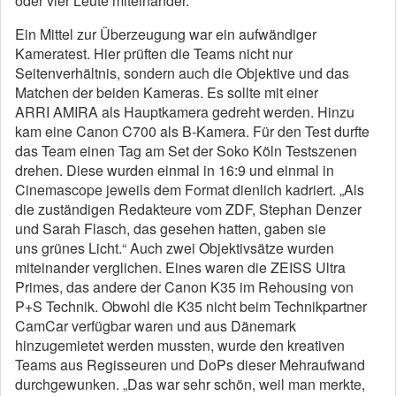
oder vier Leute miteinander.“
Ein Mittel zur Überzeugung war ein aufwändiger
Kameratest. Hier prüften die Teams nicht nur
Seitenverhältnis, sondern auch die Objektive und das
Matchen der beiden Kameras. Es sollte mit einer
ARRI AMIRA als Hauptkamera gedreht werden. Hinzu
kam eine Canon C700 als B-Kamera. Für den Test durfte
das Team einen Tag am Set der Soko Köln Testszenen
drehen. Diese wurden einmal in 16:9 und einmal in
Cinemascope jeweils dem Format dienlich kadriert. „Als
die zuständigen Redakteure vom ZDF, Stephan Denzer
und Sarah Flasch, das gesehen hatten, gaben sie
uns grünes Licht.“ Auch zwei Objektivsätze wurden
miteinander verglichen. Eines waren die ZEISS Ultra
Primes, das andere der Canon K35 im Rehousing von
P+S Technik. Obwohl die K35 nicht beim Technikpartner
CamCar verfügbar waren und aus Dänemark
hinzugemietet werden mussten, wurde den kreativen
Teams aus Regisseuren und DoPs dieser Mehraufwand
durchgewunken. „Das war sehr schön, weil man merkte,