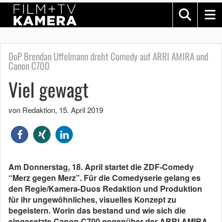
DoP Brendan Uffelmann dreht Comedy auf ARRI AMIRA und
Canon C700
Viel gewagt
von Redaktion
,
15. April 2019
Am Donnerstag, 18. April startet die ZDF-Comedy
“Merz gegen Merz”. Für die Comedyserie gelang es
den Regie/Kamera-Duos Redaktion und Produktion
für ihr ungewöhnliches, visuelles Konzept zu
begeistern. Worin das bestand und wie sich die
eingesetzte Canon C700 gegenüber der ARRI AMIRA