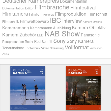
Deutscher Kamerapreis
Dokumentarfilm
Filmbranche
Filmfestival
Dokumentation
Editor
Filmkamera
Filmproduktion
Filmschnitt
Filmlicht
Filmpreis
IBC
Interview
Filmwettbewerb
Filmtechnik
Kamera Drohne
Kamera Objektiv
Kameramann
Kameramann Ausbildung
NAB Show
Kamera Zubehör
Panasonic
LED
Sony
Sony Kamera
Red
Schnitt
Postproduktion
Recht
Vollformat
Tonaufnahme
Tontechnik
Video Streaming
Workshop
Zeiss