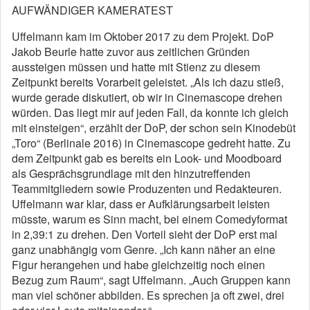
AUFWÄNDIGER KAMERATEST
Uffelmann kam im Oktober 2017 zu dem Projekt. DoP
Jakob Beurle hatte zuvor aus zeitlichen Gründen
aussteigen müssen und hatte mit Stienz zu diesem
Zeitpunkt bereits Vorarbeit geleistet. „Als ich dazu stieß,
wurde gerade diskutiert, ob wir in Cinemascope drehen
würden. Das liegt mir auf jeden Fall, da konnte ich gleich
mit einsteigen“, erzählt der DoP, der schon sein Kinodebüt
„Toro“ (Berlinale 2016) in Cinemascope gedreht hatte. Zu
dem Zeitpunkt gab es bereits ein Look- und Moodboard
als Gesprächsgrundlage mit den hinzutreffenden
Teammitgliedern sowie Produzenten und Redakteuren.
Uffelmann war klar, dass er Aufklärungsarbeit leisten
müsste, warum es Sinn macht, bei einem Comedyformat
in 2,39:1 zu drehen. Den Vorteil sieht der DoP erst mal
ganz unabhängig vom Genre. „Ich kann näher an eine
Figur herangehen und habe gleichzeitig noch einen
Bezug zum Raum“, sagt Uffelmann. „Auch Gruppen kann
man viel schöner abbilden. Es sprechen ja oft zwei, drei