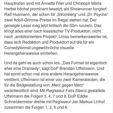
Hauptrollen sind mit Annette Frier und Christoph Maria
Herbst höchst prominent besetzt, als Showrunner fungiert
Ralf Husmann, der schon für „Stromberg“ und „Dr. Psycho“
zwei Adolf-Grimme-Preise im Regal stehen hat. Der
geneigte Leser mag jetzt kritisch die Stirn runzeln. Das
klingt alles eher nach klassischer TV-Produktion, nicht
nach „ambitioniertem Projekt“. Umso bemerkenswerter ist,
dass sich Redaktion und Produktion auf die für ein
Comedyformat ungewöhnliche visuelle
Herangehensweise einließen.
Und da geht es auch schon los. „Das Format ist eigentlich
eher eine Dramedy“, sagt DoP Brendan Uffelmann. Und
hat somit schon mal eine andere Herangehensweise
verdient. Uffelmann ist einer von zwei Kameraleuten, die
für die Bildgestaltung von „Merz gegen Merz“
verantwortlich sind. Mit Regisseur Felix Stienz gestaltete
Uffelmann die Folgen 3, 4, 7 und 8, DoP Eddie
Schneidermeier drehte mit Regisseur Jan Markus Linhof
zusammen die Folgen 1, 2, 5 und 6.