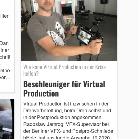
llten
 Dan
iner
hritt
-
Wie kann Virtual Production in der Krise
 eine
helfen?
 vor…
Beschleuniger für Virtual
Production
Virtual Production ist inzwischen in der
Drehvorbereitung, beim Dreh selbst und
in der Postproduktion angekommen.
Radoslaw Jamrog, VFX-Supervisor bei
der Berliner VFX- und Postpro-Schmiede
bEpic, hat uns für die Ausgabe 10.2020