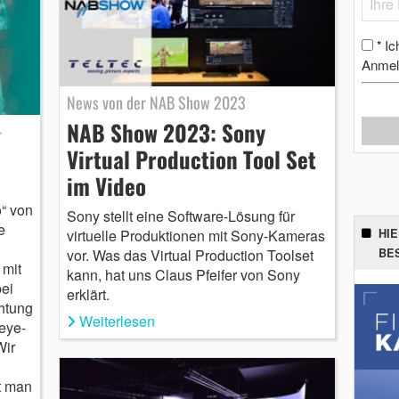
Ic
*
Anmel
News von der NAB Show 2023
NAB Show 2023: Sony
-
Virtual Production Tool Set
im Video
o“ von
Sony stellt eine Software-Lösung für
e
virtuelle Produktionen mit Sony-Kameras
HI
vor. Was das Virtual Production Toolset
BE
 mit
kann, hat uns Claus Pfeifer von Sony
ei
erklärt.
chtung
Weiterlesen
eye-
Wir
rt man