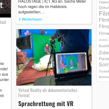
HALOSTAGE | ICT AG an. Sechs Meter
Objekt
hoch ragen die im Halbkreis
Dokum
Fil
aufgestellten…
Film
Weiterlesen
tual
Film
Filmw
Drohne
Ausbi
Zube
Pana
Son
ele
ande!
Tontec
n aus
Worksh
unter
Virtual Reality als dokumentarisches
in
Format
it
Sprachrettung mit VR