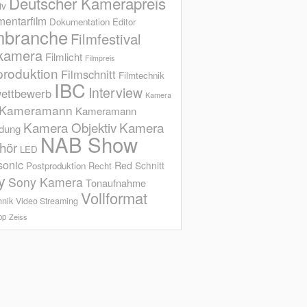
Deutscher Kamerapreis
iv
entarfilm
Dokumentation
Editor
mbranche
Filmfestival
kamera
Filmlicht
Filmpreis
produktion
Filmschnitt
Filmtechnik
IBC
Interview
ettbewerb
Kamera
Kameramann
Kameramann
Kamera Objektiv
Kamera
ldung
NAB Show
hör
LED
sonic
Red
Schnitt
Postproduktion
Recht
y
Sony Kamera
Tonaufnahme
Vollformat
hnik
Video Streaming
op
Zeiss