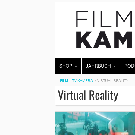
SHOP
JAHRBUCH
POD
FILM + TV KAMERA
VIRTUAL REALITY
Virtual Reality