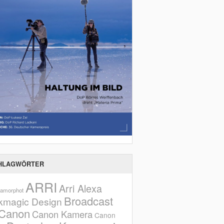
HLAGWÖRTER
ARRI
Arri Alexa
amorphot
Broadcast
kmagic Design
Canon
Canon Kamera
Canon