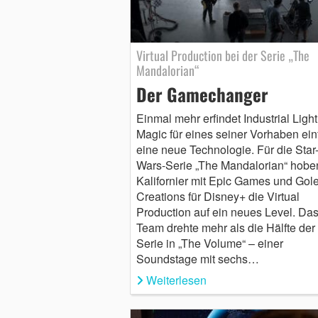
Virtual Production bei der Serie „The
Mandalorian“
Der Gamechanger
Einmal mehr erfindet Industrial Light
Magic für eines seiner Vorhaben ein
eine neue Technologie. Für die Star
Wars-Serie „The Mandalorian“ hobe
Kalifornier mit Epic Games und Gol
Creations für Disney+ die Virtual
Production auf ein neues Level. Da
Team drehte mehr als die Hälfte der
Serie in „The Volume“ – einer
Soundstage mit sechs…
Weiterlesen