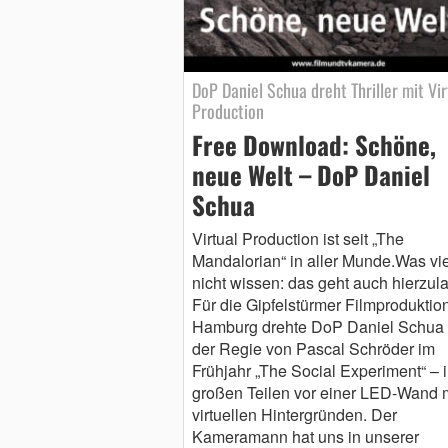
DoP Daniel Schua dreht Thriller mit Vir
Production
Free Download: Schöne,
neue Welt – DoP Daniel
Schua
Virtual Production ist seit „The
Mandalorian“ in aller Munde.Was vi
nicht wissen: das geht auch hierzul
Für die Gipfelstürmer Filmproduktio
Hamburg drehte DoP Daniel Schua 
der Regie von Pascal Schröder im
Frühjahr „The Social Experiment“ – 
großen Teilen vor einer LED-Wand m
virtuellen Hintergründen. Der
Kameramann hat uns in unserer