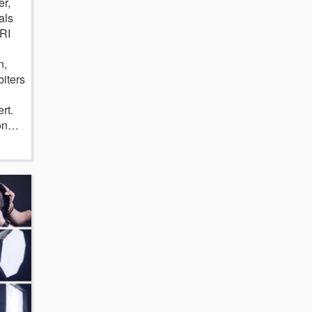
r,
als
RI
n,
iters
rt.
von…