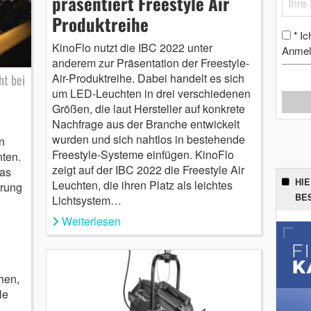
präsentiert Freestyle Air
Produktreihe
Ic
*
KinoFlo nutzt die IBC 2022 unter
Anmel
anderem zur Präsentation der Freestyle-
Air-Produktreihe. Dabei handelt es sich
ht bei
um LED-Leuchten in drei verschiedenen
Größen, die laut Hersteller auf konkrete
Nachfrage aus der Branche entwickelt
wurden und sich nahtlos in bestehende
n
Freestyle-Systeme einfügen. KinoFlo
ten.
zeigt auf der IBC 2022 die Freestyle Air
das
HI
Leuchten, die ihren Platz als leichtes
erung
BE
Lichtsystem…
Weiterlesen
hen,
le