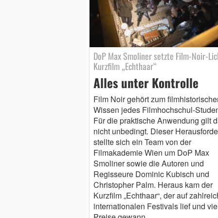
DoP Max Smoliner setzte Film-Noir-Lic
Kurzfilm „Echthaar“
Alles unter Kontrolle
Film Noir gehört zum filmhistorische
Wissen jedes Filmhochschul-Studen
Für die praktische Anwendung gilt 
nicht unbedingt. Dieser Herausford
stellte sich ein Team von der
Filmakademie Wien um DoP Max
Smoliner sowie die Autoren und
Regisseure Dominic Kubisch und
Christopher Palm. Heraus kam der
Kurzfilm „Echthaar“, der auf zahlreic
internationalen Festivals lief und vie
Preise gewann….