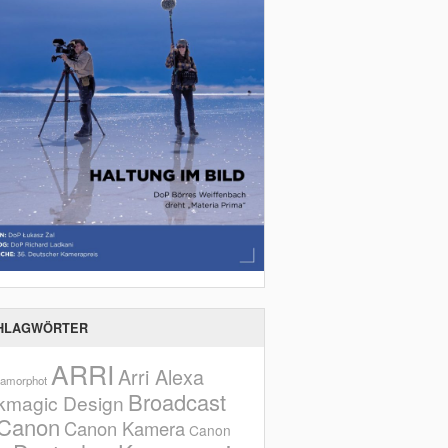
HLAGWÖRTER
ARRI
Arri Alexa
amorphot
Broadcast
kmagic Design
Canon
Canon Kamera
Canon