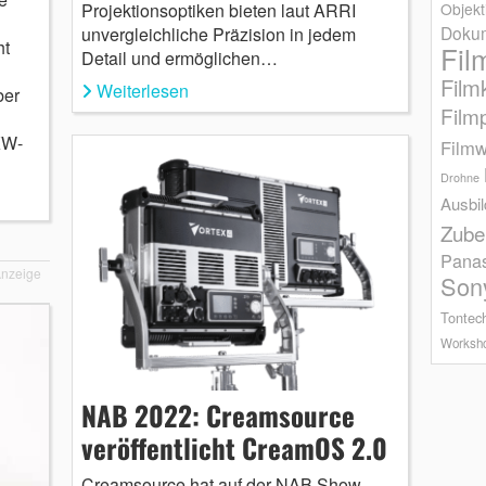
Projektionsoptiken bieten laut ARRI
Objekt
Dokum
unvergleichliche Präzision in jedem
ht
Fil
Detail und ermöglichen…
Film
Weiterlesen
ber
Film
KW-
Filmw
Drohne
Ausbi
Zube
Pana
nzeige
Son
Tontec
Worksh
NAB 2022: Creamsource
veröffentlicht CreamOS 2.0
Creamsource hat auf der NAB Show