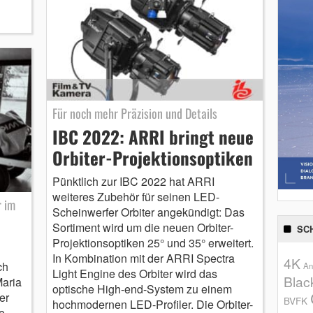
Für noch mehr Präzision und Details
IBC 2022: ARRI bringt neue
Orbiter-Projektionsoptiken
Pünktlich zur IBC 2022 hat ARRI
weiteres Zubehör für seinen LED-
r im
Scheinwerfer Orbiter angekündigt: Das
Sortiment wird um die neuen Orbiter-
SC
Projektionsoptiken 25° und 35° erweitert.
In Kombination mit der ARRI Spectra
4K
ch
An
Light Engine des Orbiter wird das
Blac
Maria
optische High-end-System zu einem
er
BVFK
hochmodernen LED-Profiler. Die Orbiter-
e