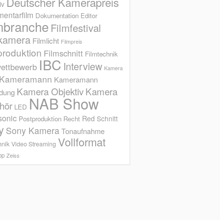
Deutscher Kamerapreis
iv
entarfilm
Dokumentation
Editor
mbranche
Filmfestival
kamera
Filmlicht
Filmpreis
produktion
Filmschnitt
Filmtechnik
IBC
Interview
ettbewerb
Kamera
Kameramann
Kameramann
Kamera Objektiv
Kamera
ldung
NAB Show
hör
LED
sonic
Red
Schnitt
Postproduktion
Recht
y
Sony Kamera
Tonaufnahme
Vollformat
hnik
Video Streaming
op
Zeiss