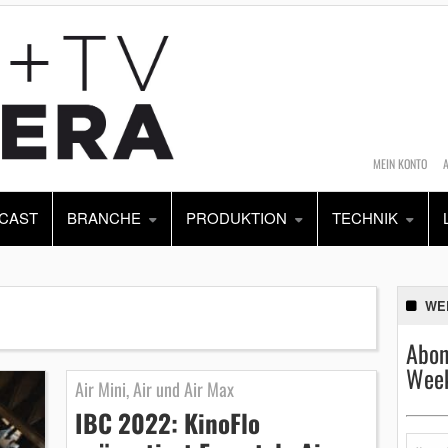
MEIN KONTO
CAST
BRANCHE
PRODUKTION
TECHNIK
WE
Abon
Week
Air Mini, Air und Air Max
IBC 2022: KinoFlo