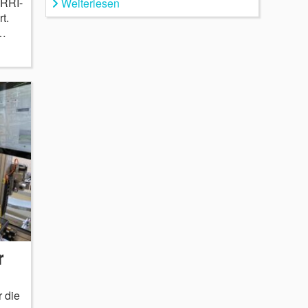
ARRI-
Weiterlesen
t.
,…
r
 die