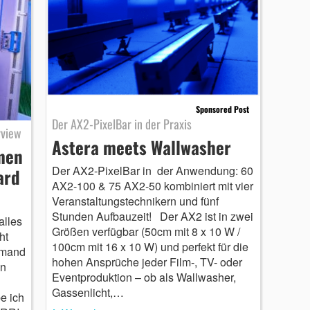
Sponsored Post
Der AX2-PixelBar in der Praxis
rview
Astera meets Wallwasher
men
Der AX2-PixelBar in der Anwendung: 60
ard
AX2-100 & 75 AX2-50 kombiniert mit vier
Veranstaltungstechnikern und fünf
Stunden Aufbauzeit! Der AX2 ist in zwei
alles
Größen verfügbar (50cm mit 8 x 10 W /
ht
100cm mit 16 x 10 W) und perfekt für die
emand
hohen Ansprüche jeder Film-, TV- oder
in
Eventproduktion – ob als Wallwasher,
Gassenlicht,…
e ich