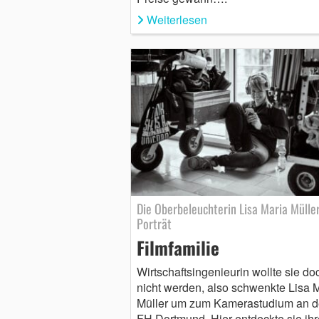
Weiterlesen
Die Oberbeleuchterin Lisa Maria Mülle
Porträt
Filmfamilie
Wirtschaftsingenieurin wollte sie do
nicht werden, also schwenkte Lisa 
Müller um zum Kamerastudium an d
FH Dortmund. Hier entdeckte sie ihr