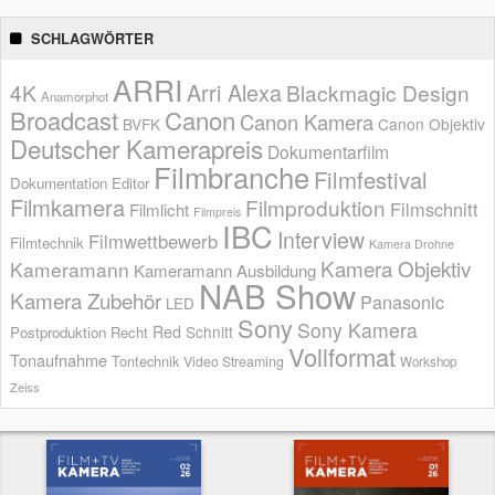
SCHLAGWÖRTER
ARRI
Arri Alexa
4K
Blackmagic Design
Anamorphot
Broadcast
Canon
Canon Kamera
BVFK
Canon Objektiv
Deutscher Kamerapreis
Dokumentarfilm
Filmbranche
Filmfestival
Dokumentation
Editor
Filmkamera
Filmproduktion
Filmschnitt
Filmlicht
Filmpreis
IBC
Interview
Filmwettbewerb
Filmtechnik
Kamera Drohne
Kamera Objektiv
Kameramann
Kameramann Ausbildung
NAB Show
Kamera Zubehör
Panasonic
LED
Sony
Sony Kamera
Red
Schnitt
Postproduktion
Recht
Vollformat
Tonaufnahme
Tontechnik
Video Streaming
Workshop
Zeiss