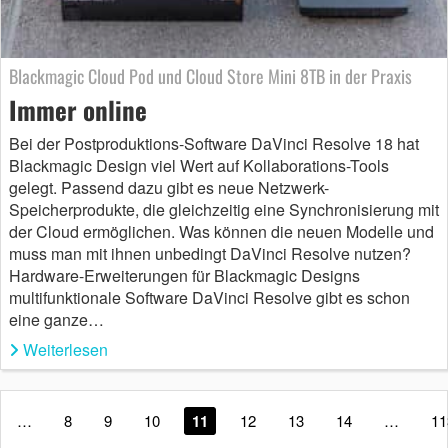
Blackmagic Cloud Pod und Cloud Store Mini 8TB in der Praxis
Immer online
Bei der Postproduktions-Software DaVinci Resolve 18 hat
Blackmagic Design viel Wert auf Kollaborations-Tools
gelegt. Passend dazu gibt es neue Netzwerk-
Speicherprodukte, die gleichzeitig eine Synchronisierung mit
der Cloud ermöglichen. Was können die neuen Modelle und
muss man mit ihnen unbedingt DaVinci Resolve nutzen?
Hardware-Erweiterungen für Blackmagic Designs
multifunktionale Software DaVinci Resolve gibt es schon
eine ganze…
Weiterlesen
…
8
9
10
11
12
13
14
…
11