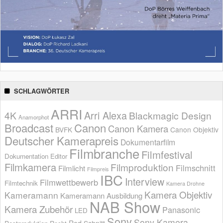
SCHLAGWÖRTER
ARRI
Arri Alexa
4K
Blackmagic Design
Anamorphot
Broadcast
Canon
Canon Kamera
BVFK
Canon Objektiv
Deutscher Kamerapreis
Dokumentarfilm
Filmbranche
Filmfestival
Dokumentation
Editor
Filmkamera
Filmproduktion
Filmschnitt
Filmlicht
Filmpreis
IBC
Interview
Filmwettbewerb
Filmtechnik
Kamera Drohne
Kamera Objektiv
Kameramann
Kameramann Ausbildung
NAB Show
Kamera Zubehör
Panasonic
LED
Sony
Sony Kamera
Red
Schnitt