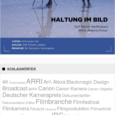
SCHLAGWÖRTER
ARRI
Arri Alexa
4K
Blackmagic Design
Anamorphot
Broadcast
Canon
Canon Kamera
BVFK
Canon Objektiv
Deutscher Kamerapreis
Dokumentarfilm
Filmbranche
Filmfestival
Dokumentation
Editor
Filmkamera
Filmproduktion
Filmschnitt
Filmlicht
Filmpreis
IBC