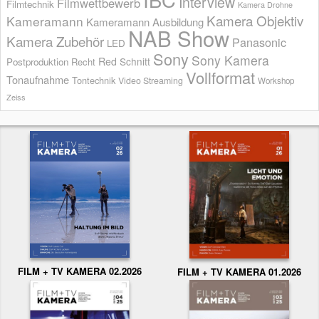
Interview
Filmwettbewerb
Filmtechnik
Kamera Drohne
Kamera Objektiv
Kameramann
Kameramann Ausbildung
NAB Show
Kamera Zubehör
Panasonic
LED
Sony
Sony Kamera
Red
Schnitt
Postproduktion
Recht
Vollformat
Tonaufnahme
Tontechnik
Video Streaming
Workshop
Zeiss
FILM + TV KAMERA 02.2026
FILM + TV KAMERA 01.2026