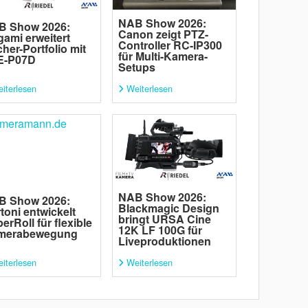
NAB Show 2026:
B Show 2026:
Canon zeigt PTZ-
gami erweitert
Controller RC-IP300
her-Portfolio mit
für Multi-Kamera-
E-P07D
Setups
iterlesen
Weiterlesen
NAB Show 2026:
B Show 2026:
Blackmagic Design
toni entwickelt
bringt URSA Cine
erRoll für flexible
12K LF 100G für
merabewegung
Liveproduktionen
iterlesen
Weiterlesen