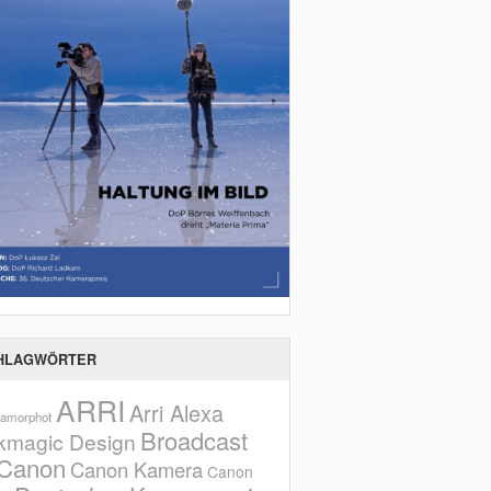
HLAGWÖRTER
ARRI
Arri Alexa
amorphot
Broadcast
kmagic Design
Canon
Canon Kamera
Canon