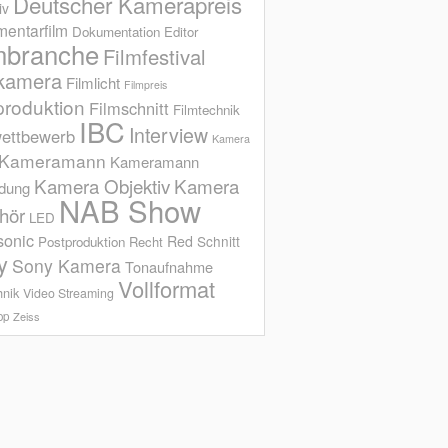
Deutscher Kamerapreis
iv
entarfilm
Dokumentation
Editor
mbranche
Filmfestival
kamera
Filmlicht
Filmpreis
produktion
Filmschnitt
Filmtechnik
IBC
Interview
ettbewerb
Kamera
Kameramann
Kameramann
Kamera Objektiv
Kamera
ldung
NAB Show
hör
LED
sonic
Red
Schnitt
Postproduktion
Recht
y
Sony Kamera
Tonaufnahme
Vollformat
hnik
Video Streaming
op
Zeiss