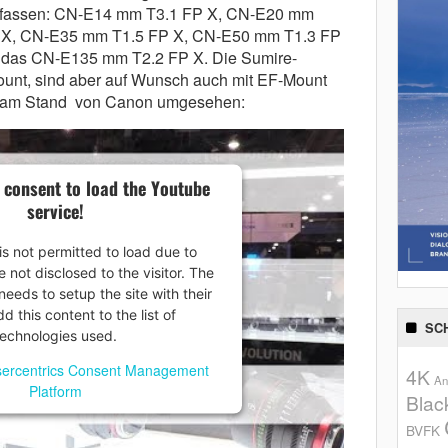
umfassen: CN-E14 mm T3.1 FP X, CN-E20 mm
 X, CN-E35 mm T1.5 FP X, CN-E50 mm T1.3 FP
das CN-E135 mm T2.2 FP X. Die Sumire-
unt, sind aber auf Wunsch auch mit EF-Mount
ie am Stand von Canon umgesehen:
 consent to load the Youtube
service!
is not permitted to load due to
e not disclosed to the visitor. The
eeds to setup the site with their
 this content to the list of
SC
technologies used.
ercentrics Consent Management
4K
An
Platform
Blac
BVFK