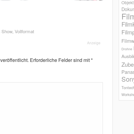
Objekt
Dokum
Fil
Film
Film
 Show
,
Vollformat
Filmw
Anzeige
Drohne
Ausbi
eröffentlicht.
Erforderliche Felder sind mit
*
Zube
Pana
Son
Tontec
Worksh