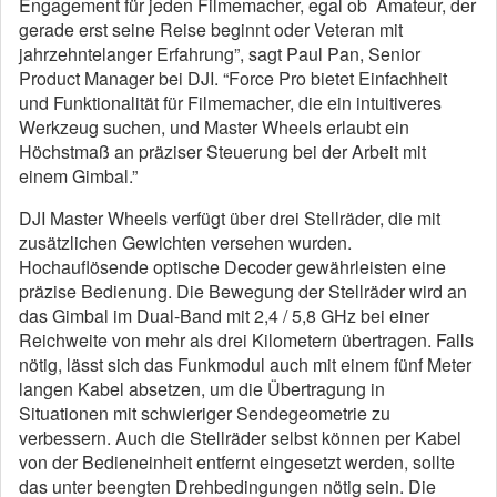
Engagement für jeden Filmemacher, egal ob Amateur, der
gerade erst seine Reise beginnt oder Veteran mit
jahrzehntelanger Erfahrung”, sagt Paul Pan, Senior
Product Manager bei DJI. “Force Pro bietet Einfachheit
und Funktionalität für Filmemacher, die ein intuitiveres
Werkzeug suchen, und Master Wheels erlaubt ein
Höchstmaß an präziser Steuerung bei der Arbeit mit
einem Gimbal.”
DJI Master Wheels verfügt über drei Stellräder, die mit
zusätzlichen Gewichten versehen wurden.
Hochauflösende optische Decoder gewährleisten eine
präzise Bedienung. Die Bewegung der Stellräder wird an
das Gimbal im Dual-Band mit 2,4 / 5,8 GHz bei einer
Reichweite von mehr als drei Kilometern übertragen. Falls
nötig, lässt sich das Funkmodul auch mit einem fünf Meter
langen Kabel absetzen, um die Übertragung in
Situationen mit schwieriger Sendegeometrie zu
verbessern. Auch die Stellräder selbst können per Kabel
von der Bedieneinheit entfernt eingesetzt werden, sollte
das unter beengten Drehbedingungen nötig sein. Die