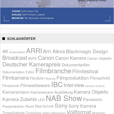
SCHLAGWÖRTER
ARRI
Arri Alexa
4K
Blackmagic Design
Anamorphot
Broadcast
Canon
Canon Kamera
BVFK
Canon Objektiv
Deutscher Kamerapreis
Dokumentarfilm
Filmbranche
Filmfestival
Dokumentation
Editor
Filmkamera
Filmproduktion
Filmschnitt
Filmlicht
Filmpreis
IBC
Interview
Filmwettbewerb
Filmtechnik
Kamera Drohne
Kamera Objektiv
Kameramann
Kameramann Ausbildung
NAB Show
Kamera Zubehör
Panasonic
LED
Sony
Sony Kamera
Red
Schnitt
Postproduktion
Recht
Vollformat
Tonaufnahme
Tontechnik
Video Streaming
Workshop