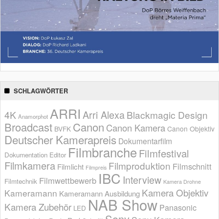
SCHLAGWÖRTER
ARRI
Arri Alexa
4K
Blackmagic Design
Anamorphot
Broadcast
Canon
Canon Kamera
BVFK
Canon Objektiv
Deutscher Kamerapreis
Dokumentarfilm
Filmbranche
Filmfestival
Dokumentation
Editor
Filmkamera
Filmproduktion
Filmschnitt
Filmlicht
Filmpreis
IBC
Interview
Filmwettbewerb
Filmtechnik
Kamera Drohne
Kamera Objektiv
Kameramann
Kameramann Ausbildung
NAB Show
Kamera Zubehör
Panasonic
LED
Sony