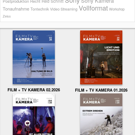
Sony Kamera
Red
Schnitt
Postproduktion
Recht
Vollformat
Tonaufnahme
Tontechnik
Video Streaming
Workshop
Zeiss
FILM + TV KAMERA 02.2026
FILM + TV KAMERA 01.2026