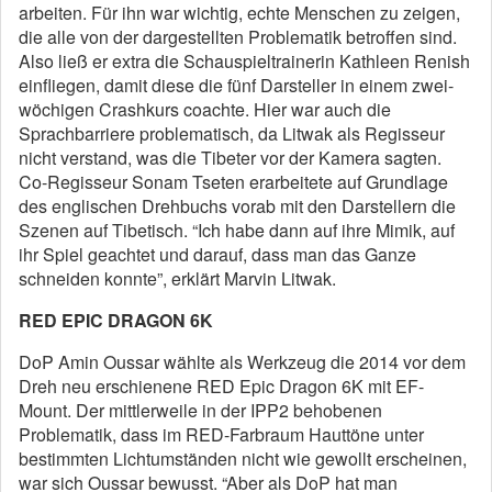
arbeiten. Für ihn war wichtig, echte Menschen zu zeigen,
die alle von der dargestellten Problematik betroffen sind.
Also ließ er extra die Schauspieltrainerin Kathleen Renish
einfliegen, damit diese die fünf Darsteller in einem zwei-
wöchigen Crashkurs coachte. Hier war auch die
Sprachbarriere problematisch, da Litwak als Regisseur
nicht verstand, was die Tibeter vor der Kamera sagten.
Co-Regisseur Sonam Tseten erarbeitete auf Grundlage
des englischen Drehbuchs vorab mit den Darstellern die
Szenen auf Tibetisch. “Ich habe dann auf ihre Mimik, auf
ihr Spiel geachtet und darauf, dass man das Ganze
schneiden konnte”, erklärt Marvin Litwak.
RED EPIC DRAGON 6K
DoP Amin Oussar wählte als Werkzeug die 2014 vor dem
Dreh neu erschienene RED Epic Dragon 6K mit EF-
Mount. Der mittlerweile in der IPP2 behobenen
Problematik, dass im RED-Farbraum Hauttöne unter
bestimmten Lichtumständen nicht wie gewollt erscheinen,
war sich Oussar bewusst. “Aber als DoP hat man