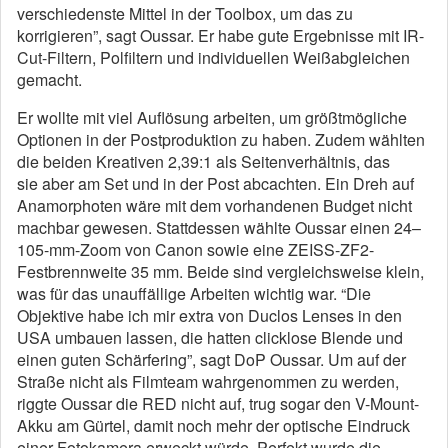
verschiedenste Mittel in der Toolbox, um das zu
korrigieren”, sagt Oussar. Er habe gute Ergebnisse mit IR-
Cut-Filtern, Polfiltern und individuellen Weißabgleichen
gemacht.
Er wollte mit viel Auflösung arbeiten, um größtmögliche
Optionen in der Postproduktion zu haben. Zudem wählten
die beiden Kreativen 2,39:1 als Seitenverhältnis, das
sie aber am Set und in der Post abcachten. Ein Dreh auf
Anamorphoten wäre mit dem vorhandenen Budget nicht
machbar gewesen. Stattdessen wählte Oussar einen 24–
105-mm-Zoom von Canon sowie eine ZEISS-ZF2-
Festbrennweite 35 mm. Beide sind vergleichsweise klein,
was für das unauffällige Arbeiten wichtig war. “Die
Objektive habe ich mir extra von Duclos Lenses in den
USA umbauen lassen, die hatten clicklose Blende und
einen guten Schärfering”, sagt DoP Oussar. Um auf der
Straße nicht als Filmteam wahrgenommen zu werden,
riggte Oussar die RED nicht auf, trug sogar den V-Mount-
Akku am Gürtel, damit noch mehr der optische Eindruck
einer Fotokamera erweckt würde. Perfekt wurde die