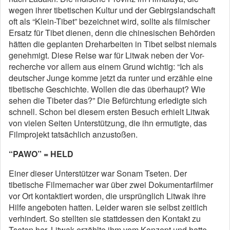
wegen ihrer tibetischen Kultur und der Gebirgslandschaft
oft als “Klein-Tibet” bezeichnet wird, sollte als filmischer
Ersatz für Tibet dienen, denn die chinesischen Behörden
hätten die geplanten Dreharbeiten in Tibet selbst niemals
genehmigt. Diese Reise war für Litwak neben der Vor-
recherche vor allem aus einem Grund wichtig: “Ich als
deutscher Junge komme jetzt da runter und erzähle eine
tibetische Geschichte. Wollen die das überhaupt? Wie
sehen die Tibeter das?” Die Befürchtung erledigte sich
schnell. Schon bei diesem ersten Besuch erhielt Litwak
von vielen Seiten Unterstützung, die ihn ermutigte, das
Filmprojekt tatsächlich anzustoßen.
“PAWO” = HELD
Einer dieser Unterstützer war Sonam Tseten. Der
tibetische Filmemacher war über zwei Dokumentarfilmer
vor Ort kontaktiert worden, die ursprünglich Litwak ihre
Hilfe angeboten hatten. Leider waren sie selbst zeitlich
verhindert. So stellten sie stattdessen den Kontakt zu
Tseten her. Litwak erzählte ihm vom Konzept und hatte