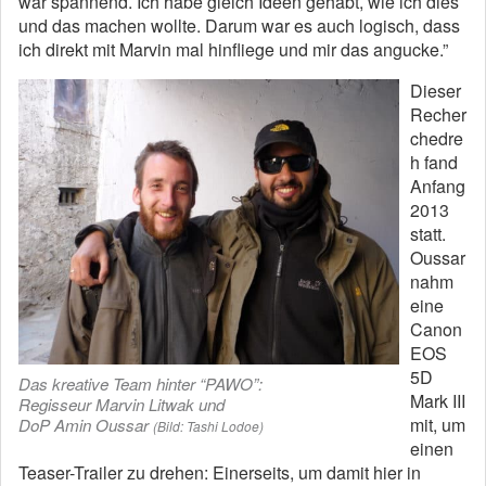
war spannend. Ich habe gleich Ideen gehabt, wie ich dies
und das machen wollte. Darum war es auch logisch, dass
ich direkt mit Marvin mal hinfliege und mir das angucke.”
Dieser
Recher
chedre
h fand
Anfang
2013
statt.
Oussar
nahm
eine
Canon
EOS
5D
Das kreative Team hinter “PAWO”:
Mark III
Regisseur Marvin Litwak und
mit, um
DoP Amin Oussar
(Bild: Tashi Lodoe)
einen
Teaser-Trailer zu drehen: Einerseits, um damit hier in