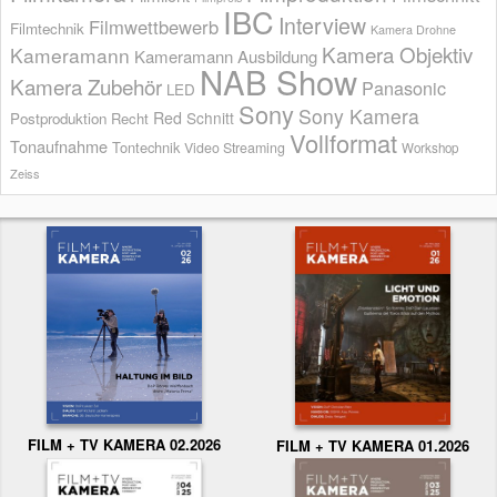
IBC
Interview
Filmwettbewerb
Filmtechnik
Kamera Drohne
Kamera Objektiv
Kameramann
Kameramann Ausbildung
NAB Show
Kamera Zubehör
Panasonic
LED
Sony
Sony Kamera
Red
Schnitt
Postproduktion
Recht
Vollformat
Tonaufnahme
Tontechnik
Video Streaming
Workshop
Zeiss
FILM + TV KAMERA 02.2026
FILM + TV KAMERA 01.2026