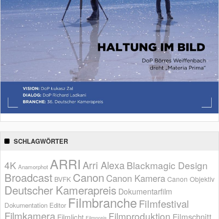
SCHLAGWÖRTER
ARRI
Arri Alexa
4K
Blackmagic Design
Anamorphot
Broadcast
Canon
Canon Kamera
BVFK
Canon Objektiv
Deutscher Kamerapreis
Dokumentarfilm
Filmbranche
Filmfestival
Dokumentation
Editor
Filmkamera
Filmproduktion
Filmschnitt
Filmlicht
Filmpreis