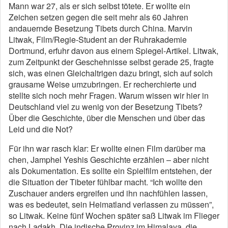
Mann war 27, als er sich selbst tötete. Er wollte ein
Zeichen setzen gegen die seit mehr als 60 Jahren
andauernde Besetzung Tibets durch China. Marvin
Litwak, Film/Regie-Student an der Ruhrakademie
Dortmund, erfuhr davon aus einem Spiegel-Artikel. Litwak,
zum Zeitpunkt der Geschehnisse selbst gerade 25, fragte
sich, was einen Gleichaltrigen dazu bringt, sich auf solch
grausame Weise umzubringen. Er recherchierte und
stellte sich noch mehr Fragen. Warum wissen wir hier in
Deutschland viel zu wenig von der Besetzung Tibets?
Über die Geschichte, über die Menschen und über das
Leid und die Not?
Für ihn war rasch klar: Er wollte einen Film darüber ma
chen, Jamphel Yeshis Geschichte erzählen – aber nicht
als Dokumentation. Es sollte ein Spielfilm entstehen, der
die Situation der Tibeter fühlbar macht. “Ich wollte den
Zuschauer anders ergreifen und ihn nachfühlen lassen,
was es bedeutet, sein Heimatland verlassen zu müssen”,
so Litwak. Keine fünf Wochen später saß Litwak im Flieger
nach Ladakh. Die indische Provinz im Himalaya, die