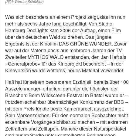
(Bild: Werner Schüßler)
Was sich besonders an einem Projekt zeigt, das ihn nun
mehr als sechs Jahre lang beschäftigt. Von Studio
Hamburg DocLights kam 2006 der Auftrag, einen Film
über den deutschen Wald zu drehen. Das jüngste
Ergebnis ist der Kinofilm DAS GRÜNE WUNDER. Zuvor
war auf der Materialbasis aus mehreren Jahren der TV-
Zweiteiler MYTHOS WALD entstanden, den Jan Haft als
«Generalprobe» für das Kinoprojekt beschreibt – in der
Kinoversion wurde weiteres, neues Material verwendet.
Haft hat für seinen besonderen Erzählstil bereits über 100
Auszeichnungen erhalten, darunter die höchsten der
Branchen: Beim Wildscreen-Festival in Bristol wurde er –
trotzdem scheinbar übermächtiger Konkurrenz der BBC –
mit dem Preis für die beste Kameraarbeit ausgzeichnet.
Sein Markenzeichen: Für den normalen Beobachter nicht
erkennbare Vorgänge sichtbar zu machen – mit extremen
Zeitraffern und Zeitlupen. Manche dieser Naturspektakel
sind nur im Studio unter kontrollierten Bedingungen