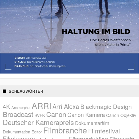
SCHLAGWÖRTER
ARRI
Arri Alexa
4K
Blackmagic Design
Anamorphot
Broadcast
Canon
Canon Kamera
BVFK
Canon Objektiv
Deutscher Kamerapreis
Dokumentarfilm
Filmbranche
Filmfestival
Dokumentation
Editor
Filmkamera
Filmproduktion