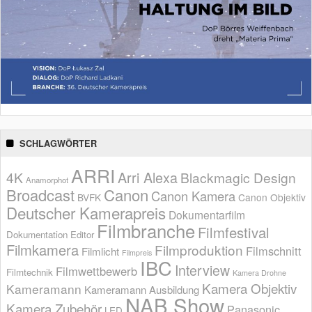
SCHLAGWÖRTER
ARRI
Arri Alexa
4K
Blackmagic Design
Anamorphot
Broadcast
Canon
Canon Kamera
BVFK
Canon Objektiv
Deutscher Kamerapreis
Dokumentarfilm
Filmbranche
Filmfestival
Dokumentation
Editor
Filmkamera
Filmproduktion
Filmschnitt
Filmlicht
Filmpreis
IBC
Interview
Filmwettbewerb
Filmtechnik
Kamera Drohne
Kamera Objektiv
Kameramann
Kameramann Ausbildung
NAB Show
Kamera Zubehör
Panasonic
LED