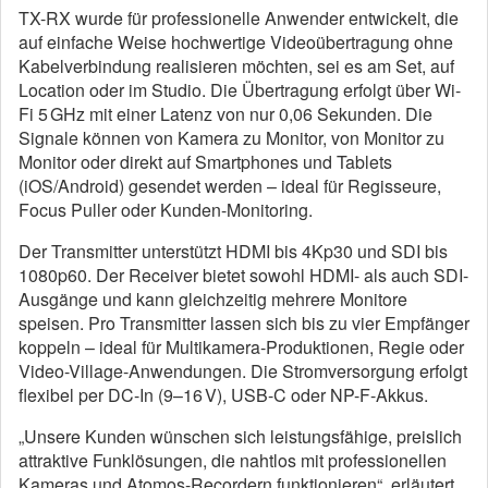
TX-RX wurde für professionelle Anwender entwickelt, die
auf einfache Weise hochwertige Videoübertragung ohne
Kabelverbindung realisieren möchten, sei es am Set, auf
Location oder im Studio. Die Übertragung erfolgt über Wi-
Fi 5 GHz mit einer Latenz von nur 0,06 Sekunden. Die
Signale können von Kamera zu Monitor, von Monitor zu
Monitor oder direkt auf Smartphones und Tablets
(iOS/Android) gesendet werden – ideal für Regisseure,
Focus Puller oder Kunden-Monitoring.
Der Transmitter unterstützt HDMI bis 4Kp30 und SDI bis
1080p60. Der Receiver bietet sowohl HDMI- als auch SDI-
Ausgänge und kann gleichzeitig mehrere Monitore
speisen. Pro Transmitter lassen sich bis zu vier Empfänger
koppeln – ideal für Multikamera-Produktionen, Regie oder
Video-Village-Anwendungen. Die Stromversorgung erfolgt
flexibel per DC-In (9–16 V), USB-C oder NP-F-Akkus.
„Unsere Kunden wünschen sich leistungsfähige, preislich
attraktive Funklösungen, die nahtlos mit professionellen
Kameras und Atomos-Recordern funktionieren“, erläutert