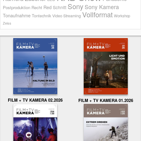
Sony
Sony Kamera
Red
Schnitt
Postproduktion
Recht
Vollformat
Tonaufnahme
Tontechnik
Video Streaming
Workshop
Zeiss
FILM + TV KAMERA 02.2026
FILM + TV KAMERA 01.2026