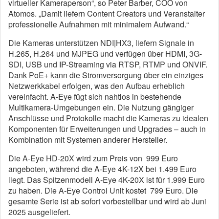
virtueller Kameraperson“, so Peter Barber, COO von
Atomos. „Damit liefern Content Creators und Veranstalter
professionelle Aufnahmen mit minimalem Aufwand.“
Die Kameras unterstützen NDI|HX3, liefern Signale in
H.265, H.264 und MJPEG und verfügen über HDMI, 3G-
SDI, USB und IP-Streaming via RTSP, RTMP und ONVIF.
Dank PoE+ kann die Stromversorgung über ein einziges
Netzwerkkabel erfolgen, was den Aufbau erheblich
vereinfacht. A-Eye fügt sich nahtlos in bestehende
Multikamera-Umgebungen ein. Die Nutzung gängiger
Anschlüsse und Protokolle macht die Kameras zu idealen
Komponenten für Erweiterungen und Upgrades – auch in
Kombination mit Systemen anderer Hersteller.
Die A-Eye HD-20X wird zum Preis von 999 Euro
angeboten, während die A-Eye 4K-12X bei 1.499 Euro
liegt. Das Spitzenmodell A-Eye 4K-20X ist für 1.999 Euro
zu haben. Die A-Eye Control Unit kostet 799 Euro. Die
gesamte Serie ist ab sofort vorbestellbar und wird ab Juni
2025 ausgeliefert.