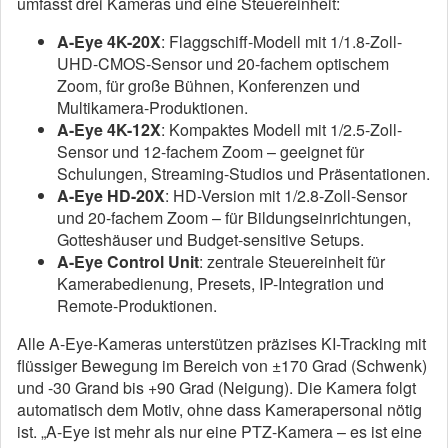
umfasst drei Kameras und eine Steuereinheit:
A-Eye 4K-20X
: Flaggschiff-Modell mit 1/1.8-Zoll-
UHD-CMOS-Sensor und 20-fachem optischem
Zoom, für große Bühnen, Konferenzen und
Multikamera-Produktionen.
A-Eye 4K-12X
: Kompaktes Modell mit 1/2.5-Zoll-
Sensor und 12-fachem Zoom – geeignet für
Schulungen, Streaming-Studios und Präsentationen.
A-Eye HD-20X
: HD-Version mit 1/2.8-Zoll-Sensor
und 20-fachem Zoom – für Bildungseinrichtungen,
Gotteshäuser und Budget-sensitive Setups.
A-Eye Control Unit
: zentrale Steuereinheit für
Kamerabedienung, Presets, IP-Integration und
Remote-Produktionen.
Alle A-Eye-Kameras unterstützen präzises KI-Tracking mit
flüssiger Bewegung im Bereich von ±170 Grad (Schwenk)
und -30 Grand bis +90 Grad (Neigung). Die Kamera folgt
automatisch dem Motiv, ohne dass Kamerapersonal nötig
ist. „A-Eye ist mehr als nur eine PTZ-Kamera – es ist eine