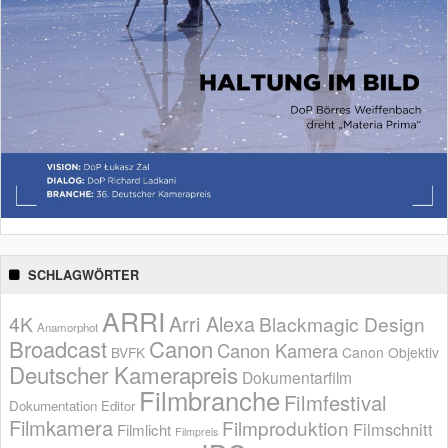
SCHLAGWÖRTER
ARRI
Arri Alexa
4K
Blackmagic Design
Anamorphot
Broadcast
Canon
Canon Kamera
BVFK
Canon Objektiv
Deutscher Kamerapreis
Dokumentarfilm
Filmbranche
Filmfestival
Dokumentation
Editor
Filmkamera
Filmproduktion
Filmschnitt
Filmlicht
Filmpreis