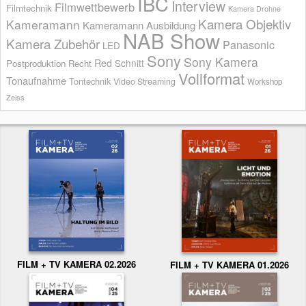
IBC
Interview
Filmwettbewerb
Filmtechnik
Kamera Drohne
Kamera Objektiv
Kameramann
Kameramann Ausbildung
NAB Show
Kamera Zubehör
Panasonic
LED
Sony
Sony Kamera
Red
Schnitt
Postproduktion
Recht
Vollformat
Tonaufnahme
Tontechnik
Video Streaming
Workshop
Zeiss
FILM + TV KAMERA 02.2026
FILM + TV KAMERA 01.2026