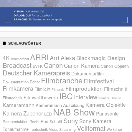
SCHLAGWÖRTER
ARRI
Arri Alexa
4K
Blackmagic Design
Anamorphot
Broadcast
Canon
Canon Kamera
BVFK
Canon Objektiv
Deutscher Kamerapreis
Dokumentarfilm
Filmbranche
Filmfestival
Dokumentation
Editor
Filmkamera
Filmproduktion
Filmschnitt
Filmlicht
Filmpreis
IBC
Interview
Filmwettbewerb
Filmtechnik
Kamera Drohne
Kamera Objektiv
Kameramann
Kameramann Ausbildung
NAB Show
Kamera Zubehör
Panasonic
LED
Sony
Sony Kamera
Red
Schnitt
Postproduktion
Recht
Vollformat
Tonaufnahme
Tontechnik
Video Streaming
Workshop