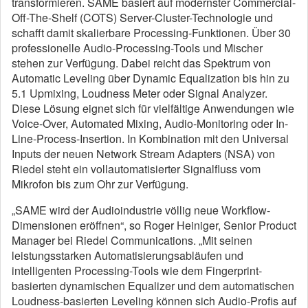
transformieren. SAME basiert auf modernster Commercial-
Off-The-Shelf (COTS) Server-Cluster-Technologie und
schafft damit skalierbare Processing-Funktionen. Über 30
professionelle Audio-Processing-Tools und Mischer
stehen zur Verfügung. Dabei reicht das Spektrum von
Automatic Leveling über Dynamic Equalization bis hin zu
5.1 Upmixing, Loudness Meter oder Signal Analyzer.
Diese Lösung eignet sich für vielfältige Anwendungen wie
Voice-Over, Automated Mixing, Audio-Monitoring oder In-
Line-Process-Insertion. In Kombination mit den Universal
Inputs der neuen Network Stream Adapters (NSA) von
Riedel steht ein vollautomatisierter Signalfluss vom
Mikrofon bis zum Ohr zur Verfügung.
„SAME wird der Audioindustrie völlig neue Workflow-
Dimensionen eröffnen“, so Roger Heiniger, Senior Product
Manager bei Riedel Communications. „Mit seinen
leistungsstarken Automatisierungsabläufen und
intelligenten Processing-Tools wie dem Fingerprint-
basierten dynamischen Equalizer und dem automatischen
Loudness-basierten Leveling können sich Audio-Profis auf