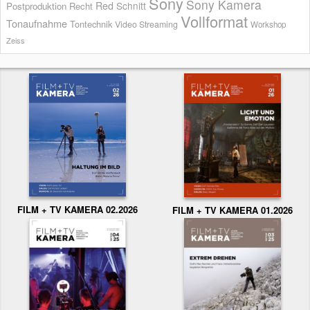
Sony
Sony Kamera
Red
Schnitt
Postproduktion
Recht
Vollformat
Tonaufnahme
Tontechnik
Video Streaming
Workshop
Zeiss
FILM + TV KAMERA 02.2026
FILM + TV KAMERA 01.2026