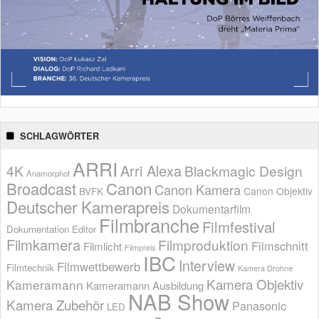
SCHLAGWÖRTER
ARRI
Arri Alexa
4K
Blackmagic Design
Anamorphot
Broadcast
Canon
Canon Kamera
BVFK
Canon Objektiv
Deutscher Kamerapreis
Dokumentarfilm
Filmbranche
Filmfestival
Dokumentation
Editor
Filmkamera
Filmproduktion
Filmschnitt
Filmlicht
Filmpreis
IBC
Interview
Filmwettbewerb
Filmtechnik
Kamera Drohne
Kamera Objektiv
Kameramann
Kameramann Ausbildung
NAB Show
Kamera Zubehör
Panasonic
LED