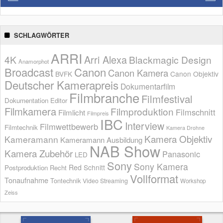
SCHLAGWÖRTER
ARRI
Arri Alexa
4K
Blackmagic Design
Anamorphot
Broadcast
Canon
Canon Kamera
BVFK
Canon Objektiv
Deutscher Kamerapreis
Dokumentarfilm
Filmbranche
Filmfestival
Dokumentation
Editor
Filmkamera
Filmproduktion
Filmschnitt
Filmlicht
Filmpreis
IBC
Interview
Filmwettbewerb
Filmtechnik
Kamera Drohne
Kamera Objektiv
Kameramann
Kameramann Ausbildung
NAB Show
Kamera Zubehör
Panasonic
LED
Sony
Sony Kamera
Red
Schnitt
Postproduktion
Recht
Vollformat
Tonaufnahme
Tontechnik
Video Streaming
Workshop
Zeiss