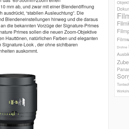
 für das 65-300mm-Zoom einen
Objekt
510 mm ab, und zwar mit einer Blendenöffnung
Dokum
h ausdrückt, “stabilen Ausleuchtung”. Die
Fil
und Blendeneinstellungen hinweg und die daraus
Film
ll an die bekannten Vorzüge der Signature-Primes
Film
nature Primes sollen die neuen Zoom-Objektive
en Hauttönen, natürlichen Farben und eleganten
Filmw
Signature-Look , der ohne sichtbaren
Drohne
nheiten auskommt.
Ausbi
Zube
Pana
Son
Tontec
Worksh