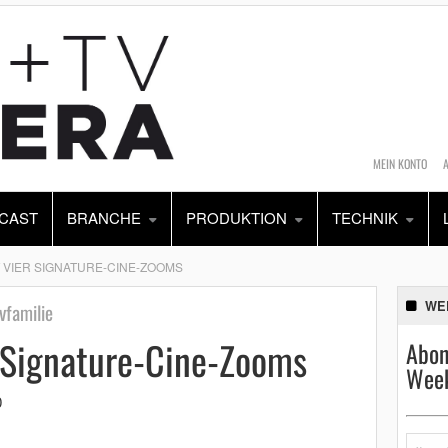
MEIN KONTO
CAST
BRANCHE
PRODUKTION
TECHNIK
T VIER SIGNATURE-CINE-ZOOMS
WE
vfamilie
r Signature-Cine-Zooms
Abon
Week
0