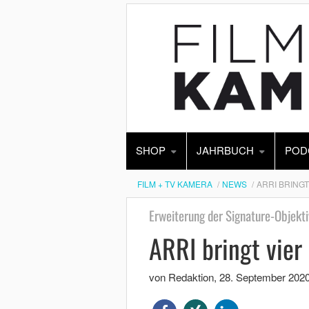
SHOP
JAHRBUCH
POD
FILM + TV KAMERA
NEWS
ARRI BRING
Erweiterung der Signature-Objekti
ARRI bringt vie
von Redaktion
,
28. September 202