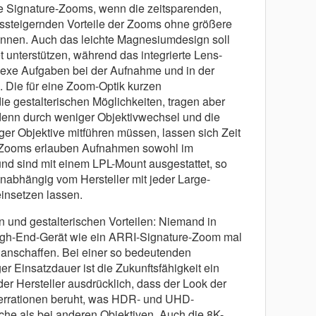
e Signature-Zooms, wenn die zeitsparenden,
ätssteigernden Vorteile der Zooms ohne größere
nen. Auch das leichte Magnesiumdesign soll
 unterstützen, während das integrierte Lens-
xe Aufgaben bei der Aufnahme und in der
. Die für eine Zoom-Optik kurzen
e gestalterischen Möglichkeiten, tragen aber
, denn durch weniger Objektivwechsel und die
r Objektive mitführen müssen, lassen sich Zeit
e Zooms erlauben Aufnahmen sowohl im
und sind mit einem LPL-Mount ausgestattet, so
nabhängig vom Hersteller mit jeder Large-
insetzen lassen.
n und gestalterischen Vorteilen: Niemand in
High-End-Gerät wie ein ARRI-Signature-Zoom mal
 anschaffen. Bei einer so bedeutenden
er Einsatzdauer ist die Zukunftsfähigkeit ein
er Hersteller ausdrücklich, dass der Look der
berrationen beruht, was HDR- und UHD-
he als bei anderen Objektiven. Auch die 8K-