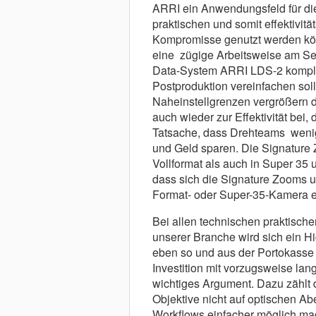
ARRI ein Anwendungsfeld für di
praktischen und somit effektivit
Kompromisse genutzt werden kön
eine zügige Arbeitsweise am Set
Data-System ARRI LDS-2 komple
Postproduktion vereinfachen soll
Naheinstellgrenzen vergrößern di
auch wieder zur Effektivität bei
Tatsache, dass Drehteams wenige
und Geld sparen. Die Signatur
Vollformat als auch in Super 35 
dass sich die Signature Zooms u
Format- oder Super-35-Kamera e
Bei allen technischen praktische
unserer Branche wird sich ein 
eben so und aus der Portokasse
Investition mit vorzugsweise lang
wichtiges Argument. Dazu zählt d
Objektive nicht auf optischen A
Workflows einfacher möglich mac