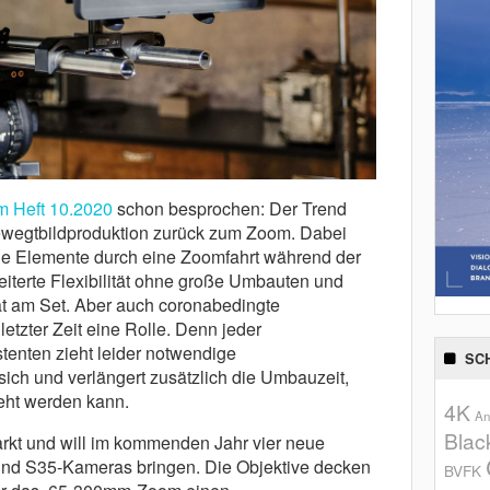
m Heft 10.2020
schon besprochen: Der Trend
Bewegtbildproduktion zurück zum Zoom. Dabei
he Elemente durch eine Zoomfahrt während der
terte Flexibilität ohne große Umbauten und
tät am Set. Aber auch coronabedingte
etzter Zeit eine Rolle. Denn jeder
tenten zieht leider notwendige
SC
ch und verlängert zusätzlich die Umbauzeit,
reht werden kann.
4K
An
Blac
rkt und will im kommenden Jahr vier neue
 und S35-Kameras bringen. Die Objektive decken
BVFK