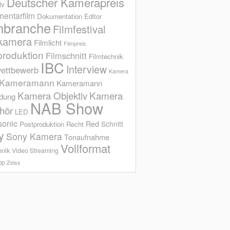
Deutscher Kamerapreis
iv
entarfilm
Dokumentation
Editor
mbranche
Filmfestival
kamera
Filmlicht
Filmpreis
produktion
Filmschnitt
Filmtechnik
IBC
Interview
ettbewerb
Kamera
Kameramann
Kameramann
Kamera Objektiv
Kamera
ldung
NAB Show
hör
LED
sonic
Red
Schnitt
Postproduktion
Recht
y
Sony Kamera
Tonaufnahme
Vollformat
hnik
Video Streaming
op
Zeiss