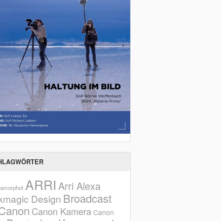
HLAGWÖRTER
ARRI
Arri Alexa
amorphot
Broadcast
kmagic Design
Canon
Canon Kamera
Canon