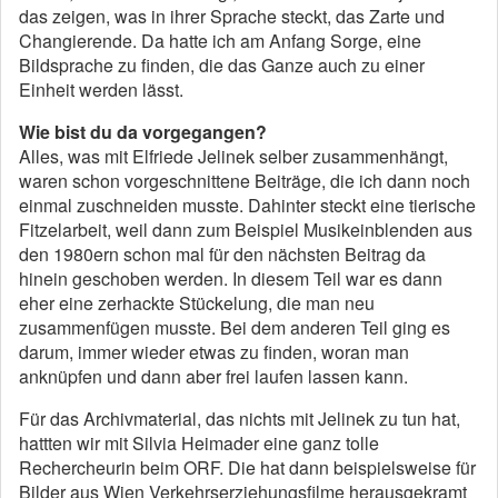
das zeigen, was in ihrer Sprache steckt, das Zarte und
Changierende. Da hatte ich am Anfang Sorge, eine
Bildsprache zu finden, die das Ganze auch zu einer
Einheit werden lässt.
Wie bist du da vorgegangen?
Alles, was mit Elfriede Jelinek selber zusammenhängt,
waren schon vorgeschnittene Beiträge, die ich dann noch
einmal zuschneiden musste. Dahinter steckt eine tierische
Fitzelarbeit, weil dann zum Beispiel Musikeinblenden aus
den 1980ern schon mal für den nächsten Beitrag da
hinein­ geschoben werden. In diesem Teil war es dann
eher eine zerhackte Stückelung, die man neu
zusammenfügen muss­te. Bei dem anderen Teil ging es
darum, immer wieder etwas zu finden, woran man
anknüpfen und dann aber frei laufen lassen kann.
Für das Archivmaterial, das nichts mit Jelinek zu tun hat,
hattten wir mit Silvia Heimader eine ganz tolle
Rechercheu­rin beim ORF. Die hat dann beispielsweise für
Bilder aus Wien Verkehrserziehungsfilme herausgekramt