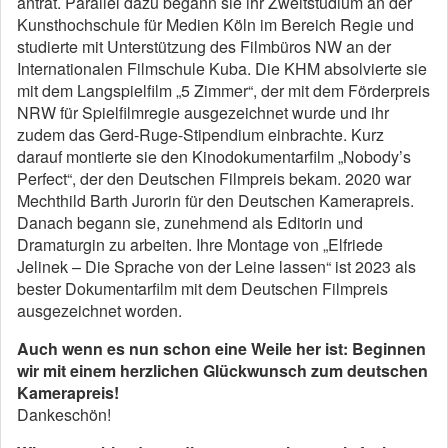
antrat. Pa­rallel dazu begann sie ihr Zweitstudium an der
Kunsthoch­schule für Medien Köln im Bereich Regie und
studierte mit Unterstützung des Filmbüros NW an der
Internationalen Filmschule Kuba. Die KHM absolvierte sie
mit dem Lang­spielfilm „5 Zimmer“, der mit dem Förderpreis
NRW für Spielfilmregie ausgezeichnet wurde und ihr
zudem das Gerd­-Ruge­-Stipendium einbrachte. Kurz
darauf montierte sie den Kinodokumentarfilm „Nobody’s
Perfect“, der den Deutschen Filmpreis bekam. 2020 war
Mechthild Barth Ju­rorin für den Deutschen Kamerapreis.
Danach begann sie, zunehmend als Editorin und
Dramaturgin zu arbeiten. Ihre Montage von „Elfriede
Jelinek – Die Sprache von der Leine lassen“ ist 2023 als
bester Dokumentarfilm mit dem Deut­schen Filmpreis
ausgezeichnet worden.
Auch wenn es nun schon eine Weile her ist: Beginnen
wir mit einem herzlichen Glückwunsch zum deutschen
Kamerapreis!
Dankeschön!