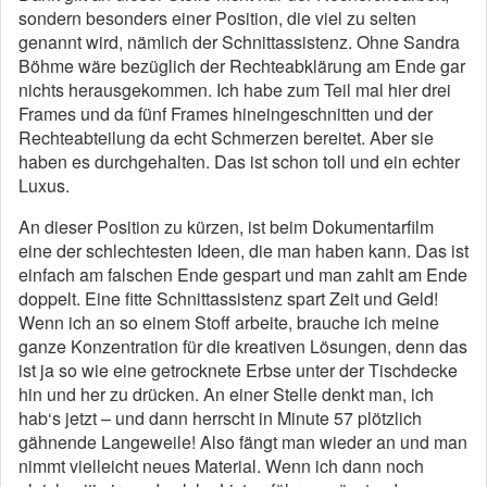
sondern besonders einer Position, die viel zu selten
genannt wird, nämlich der Schnittassistenz. Ohne Sandra
Böhme wäre bezüglich der Rechteabklärung am Ende gar
nichts heraus­gekommen. Ich habe zum Teil mal hier drei
Frames und da fünf Frames hineingeschnitten und der
Rechteabteilung da echt Schmerzen bereitet. Aber sie
haben es durchgehalten. Das ist schon toll und ein echter
Luxus.
An dieser Position zu kürzen, ist beim Dokumentarfilm
eine der schlechtesten Ideen, die man haben kann. Das ist
ein­fach am falschen Ende gespart und man zahlt am Ende
dop­pelt. Eine fitte Schnittassistenz spart Zeit und Geld!
Wenn ich an so einem Stoff arbeite, brauche ich meine
ganze Kon­zentration für die kreativen Lösungen, denn das
ist ja so wie eine getrocknete Erbse unter der Tischdecke
hin und her zu drücken. An einer Stelle denkt man, ich
hab‘s jetzt – und dann herrscht in Minute 57 plötzlich
gähnende Langeweile! Also fängt man wieder an und man
nimmt vielleicht neu­es Material. Wenn ich dann noch