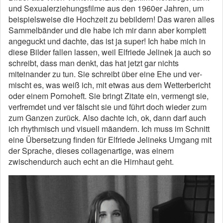
und Sexual­erziehungsfilme aus den 1960er Jahren, um
beispielsweise die Hochzeit zu bebildern! Das waren alles
Sammelbänder und die habe ich mir dann aber komplett
angeguckt und dachte, das ist ja super! Ich habe mich in
diese Bilder fallen lassen, weil Elfriede Jelinek ja auch so
schreibt, dass man denkt, das hat jetzt gar nichts
miteinander zu tun. Sie schreibt über eine Ehe und ver­
mischt es, was weiß ich, mit etwas aus dem Wetterbericht
oder einem Pornoheft. Sie bringt Zitate ein, vermengt sie,
verfremdet und ver­ fälscht sie und führt doch wieder zum
zum Ganzen zurück. Also dachte ich, ok, dann darf auch
ich rhythmisch und vi­suell mäandern. Ich muss im Schnitt
eine Übersetzung fin­den für Elfriede Jelineks Umgang mit
der Sprache, dieses collagenartige, was einem
zwischendurch auch echt an die Hirnhaut geht.