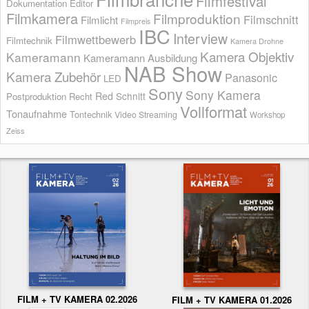
Filmfestival
Dokumentation
Editor
Filmkamera
Filmproduktion
Filmschnitt
Filmlicht
Filmpreis
IBC
Interview
Filmwettbewerb
Filmtechnik
Kamera Drohne
Kamera Objektiv
Kameramann
Kameramann Ausbildung
NAB Show
Kamera Zubehör
Panasonic
LED
Sony
Sony Kamera
Red
Schnitt
Postproduktion
Recht
Vollformat
Tonaufnahme
Tontechnik
Video Streaming
Workshop
Zeiss
FILM + TV KAMERA 02.2026
FILM + TV KAMERA 01.2026