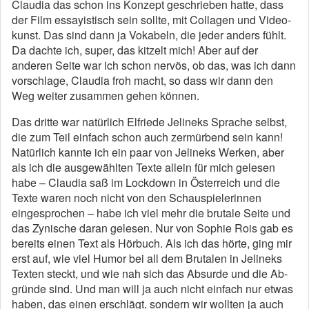
Claudia das schon ins Konzept geschrieben hatte, dass
der Film essayis­tisch sein sollte, mit Collagen und Video­
kunst. Das sind dann ja Vokabeln, die je­der anders fühlt.
Da dachte ich, super, das kitzelt mich! Aber auf der
anderen Seite war ich schon nervös, ob das, was ich dann
vorschlage, Claudia froh macht, so dass wir dann den
Weg weiter zusammen gehen können.
Das dritte war natürlich Elfriede Jelineks Sprache selbst,
die zum Teil einfach schon auch zermürbend sein kann!
Natürlich kannte ich ein paar von Jelineks Werken, aber
als ich die ausgewählten Texte allein für mich gelesen
habe – Claudia saß im Lockdown in Öster­reich und die
Texte waren noch nicht von den Schauspiele­rinnen
eingesprochen – habe ich viel mehr die brutale Seite und
das Zynische daran gelesen. Nur von Sophie Rois gab es
bereits einen Text als Hörbuch. Als ich das hörte, ging mir
erst auf, wie viel Humor bei all dem Brutalen in Jelineks
Texten steckt, und wie nah sich das Absurde und die Ab­
gründe sind. Und man will ja auch nicht einfach nur etwas
haben, das einen erschlägt, sondern wir wollten ja auch