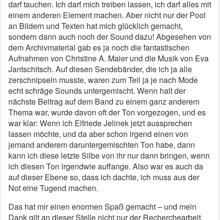
darf tauchen. Ich darf mich treiben lassen, ich darf alles mit
einem anderen Element machen. Aber nicht nur der Pool
an Bildern und Texten hat mich glücklich gemacht,
sondern dann auch noch der Sound dazu! Abgesehen von
dem Ar­chivmaterial gab es ja noch die fantastischen
Aufnahmen von Christine A. Maier und die Musik von Eva
Jantschitsch. Auf diesen Sendebänder, die ich ja alle
zerschnipseln muss­te, waren zum Teil ja je nach Mode
echt schräge Sounds un­tergemischt. Wenn halt der
nächste Beitrag auf dem Band zu einem ganz anderem
Thema war, wurde davon oft der Ton vorgezogen, und es
war klar: Wenn ich Elfriede Jelinek jetzt aussprechen
lassen möchte, und da aber schon irgend­ einen von
jemand anderem daruntergemischten Ton habe, dann
kann ich diese letzte Silbe von ihr nur dann bringen, wenn
ich diesen Ton irgendwie auffange. Also war es auch da
auf dieser Ebene so, dass ich dachte, ich muss aus der
Not eine Tugend machen.
Das hat mir einen enormen Spaß gemacht – und mein
Dank gilt an dieser Stelle nicht nur der Recherchearbeit,