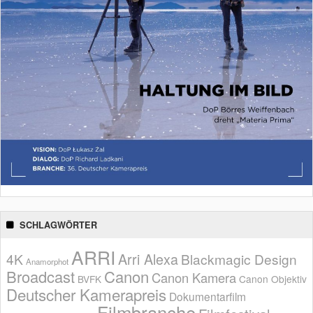
SCHLAGWÖRTER
ARRI
Arri Alexa
4K
Blackmagic Design
Anamorphot
Broadcast
Canon
Canon Kamera
BVFK
Canon Objektiv
Deutscher Kamerapreis
Dokumentarfilm
Filmbranche