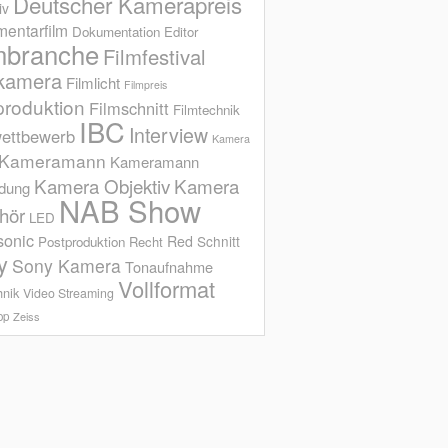
Deutscher Kamerapreis
iv
entarfilm
Dokumentation
Editor
mbranche
Filmfestival
kamera
Filmlicht
Filmpreis
produktion
Filmschnitt
Filmtechnik
IBC
Interview
ettbewerb
Kamera
Kameramann
Kameramann
Kamera Objektiv
Kamera
ldung
NAB Show
hör
LED
sonic
Red
Schnitt
Postproduktion
Recht
y
Sony Kamera
Tonaufnahme
Vollformat
hnik
Video Streaming
op
Zeiss