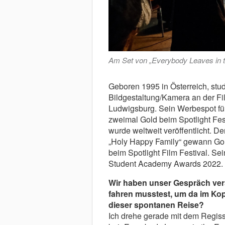
Am Set von „Everybody Leaves in th
Geboren 1995 in Österreich, stu
Bildgestaltung/Kamera an der F
Ludwigsburg. Sein Werbespot fü
zweimal Gold beim Spotlight Fes
wurde weltweit veröffentlicht.
„Holy Happy Family“ gewann Gol
beim Spotlight Film Festival. Sein
Student Academy Awards 2022. N
Wir haben unser Gespräch vers
fahren musstest, um da im Kopi
dieser spontanen Reise?
Ich drehe gerade mit dem Regis