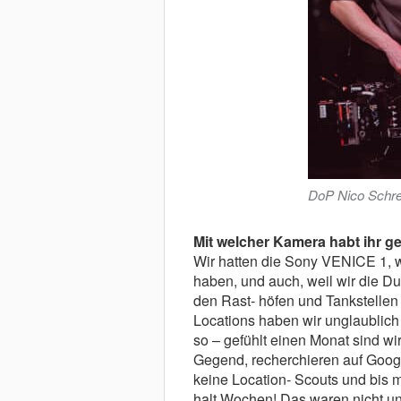
DoP Nico Schren
Mit welcher Kamera habt ihr g
Wir hatten die Sony VENICE 1, we
haben, und auch, weil wir die D
den Rast- höfen und Tankstellen 
Locations haben wir unglaublich 
so – gefühlt einen Monat sind w
Gegend, recherchieren auf Goog
keine Location- Scouts und bis m
halt Wochen! Das waren nicht unb