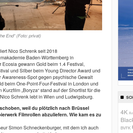
e End“ (Foto: privat)
diert Nico Schrenk seit 2018
ilmakademie Baden-Württemberg in
r Ecosia gewann Gold beim 1.4 Festival,
tival und Silber beim Young Director Award und
 Der Awareness-Spot gegen psychische Gewalt
d beim One-Point-Four-Festival in London und
 Kurzfilm „Boryza“ stand auf der Shortlist für die
ico Schrenk lebt in Wien und Ludwigsburg.
SC
choben, weil du plötzlich nach Brüssel
4K
An
erwerk Filmrollen abzuliefern. Wie kam es zu
Blac
seur Simon Schneckenburger, mit dem ich auch
BVFK