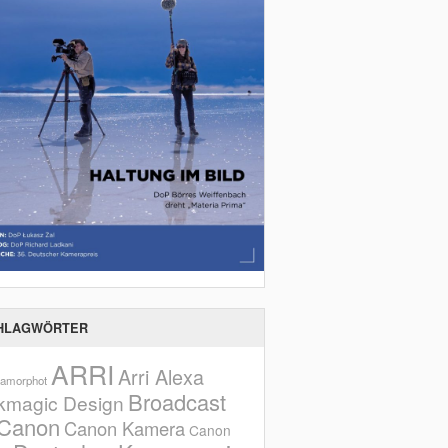
HLAGWÖRTER
ARRI
Arri Alexa
amorphot
Broadcast
kmagic Design
Canon
Canon Kamera
Canon