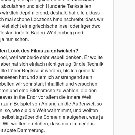
n abzufahren und sich Hunderte Tankstellen
wirklich deprimierend, deshalb hoffe ich, dass
h mal schöne Locations hineinschreibt, dass wir
ielleicht eine griechische Insel oder irgendwo
triestandorte in Baden-Württemberg und
ja nun schon.
 den Look des Films zu entwickeln?
ol, weil wir beide sehr visuell denken. Er wollte
er hat sich einfach nicht genug für die Technik
llte früher Regisseur werden, bis ich gemerkt
enseiten hat und ziemlich anstrengend sein
beiten wir sehr stark inhaltlich und versuchen,
eren und eine Bildsprache zu wählen, die den
 Leaves in the End“ vor allem die innere Welt
ten zum Beispiel von Anfang an die Außenwelt so
en, so, wie sie die Welt wahrnimmt, und wollten
e selbst tagsüber die Sonne nie aufgehen, was ja
t. Wir wollten erreichen, dass man immer das
eit späte Dämmerung.