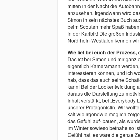
mitten in der Nacht die Autobah
anzusehen. Irgendwann wird das 
Simon in sein nächstes Buch auc
beim Scouten mehr Spaß haben, v
in der Karibik! Die großen Indus
Nordrhein-Westfalen kennen wir 
Wie lief bei euch der Prozess,
Das ist bei Simon und mir ganz co
eigentlich Kameramann werden, ab
interessieren können, und ich wo
hab, dass das auch seine Schatt
kann! Bei der Lookentwicklung ar
daraus die Darstellung zu motivi
Inhalt verstärkt, bei „Everybody
unserer Protagonistin. Wir woll
kalt wie irgendwie möglich zeig
das Gefühl auf- bauen, als würd
im Winter sowieso beinahe so is
Gefühl hat, es wäre die ganze Z