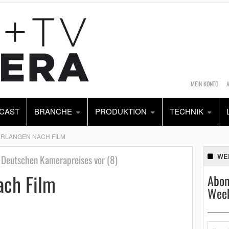
MEIN KONTO
CAST
BRANCHE
PRODUKTION
TECHNIK
ERLANGEN NACH FILM
WE
3. Deutschen Kamerapreises vor (8)
ach Film
Abon
Week