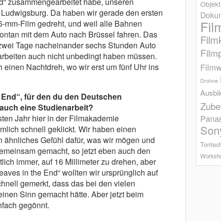
nd“ zusammengearbeitet habe, unseren
Objekt
 Ludwigsburg. Da haben wir gerade den ersten
Dokum
Fil
6-mm-Film gedreht, und weil alle Bahnen
ontan mit dem Auto nach Brüssel fahren. Das
Film
 zwei Tage nacheinander sechs Stunden Auto
Film
arbeiten auch nicht unbedingt haben müssen.
 einen Nachtdreh, wo wir erst um fünf Uhr ins
Filmw
Drohne
Ausbi
End“, für den du den Deutschen
Zube
uch eine Studienarbeit?
sten Jahr hier in der Filmakademie
Pana
Son
lich schnell geklickt. Wir haben einen
ähnliches Gefühl dafür, was wir mögen und
Tontec
 gemeinsam gemacht, so jetzt eben auch den
Worksh
lich immer, auf 16 Millimeter zu drehen, aber
aves in the End“ wollten wir ursprünglich auf
hnell gemerkt, dass das bei den vielen
einen Sinn gemacht hätte. Aber jetzt beim
fach gegönnt.