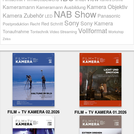
Kamera Objektiv
Kameramann
Kameramann Ausbildung
NAB Show
Kamera Zubehör
Panasonic
LED
Sony
Sony Kamera
Red
Schnitt
Postproduktion
Recht
Vollformat
Tonaufnahme
Tontechnik
Video Streaming
Workshop
Zeiss
FILM + TV KAMERA 02.2026
FILM + TV KAMERA 01.2026