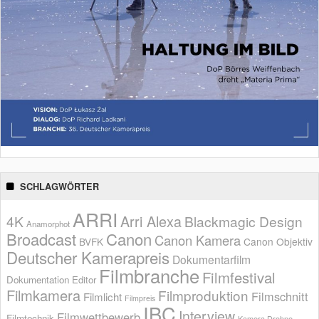
SCHLAGWÖRTER
ARRI
Arri Alexa
4K
Blackmagic Design
Anamorphot
Broadcast
Canon
Canon Kamera
BVFK
Canon Objektiv
Deutscher Kamerapreis
Dokumentarfilm
Filmbranche
Filmfestival
Dokumentation
Editor
Filmkamera
Filmproduktion
Filmschnitt
Filmlicht
Filmpreis
IBC
Interview
Filmwettbewerb
Filmtechnik
Kamera Drohne