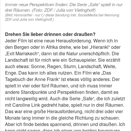
Immer neue Perspektiven finden: Die Serie „Safe“ spielt in nur
drei Räumen. (Foto: ZDF / Julia von Vietinghoff)
(Bild: Honorarfrei - nur f¸r diese Sendung inkl. SocialMedia bei Nennung
ZDF und Julia von Vietinghoff.)
Drehen Sie lieber drinnen oder draußen?
Jeder Film ist eine neue Herausforderung. Wenn ich in
den Bergen oder in Afrika drehe, wie bei „Hierankl“ oder
„Exit Marrakech“, dann ist die Natur unerschöpflich. Die
Landschaft ist für mich wie ein Schauspieler. Sie erzählt
auch etwas: Sonne, Regen, Sturm, Landschaft, Weite,
Enge. Das kann ich alles nutzen. Ein Film wie „Das
Tagebuch der Anne Frank“ ist etwas völlig anderes. Der
spielt in vier oder fünf Räumen, und ich muss immer
andere Standpunkte und Perspektiven finden, damit es
nicht langweilig wird. Auch die Serie „Safe“, die ich zuletzt
mit Caroline Link gedreht habe, spielt nur in drei Räumen.
Das war eine große Herausforderung, nicht drei oder vier
Monate lang immer in die gleiche Richtung zu schauen.
Aber ich finde beides spannend, drinnen und draußen. Ich
kann nicht sagen, dass ich eines von beiden bevorzuge.