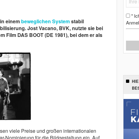
Ic
*
in ­einem
beweglichen System
stabil
Anmel
abilisierung. Jost Vacano, BVK, nutzte sie bei
m Film DAS BOOT (DE 1981), bei dem er als
HI
BE
sen viele Preise und großen internationalen
r-Nominierung für die Bildgestaltung ein. Auf