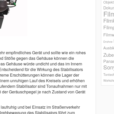
Objekt
Dokum
Fil
Film
Film
Filmw
Drohne
Ausbi
ehr empfind­liches Gerät und sollte wie ein rohes
Zube
und Stöße gegen das Gehäuse können die
Pana
s Gehäuse würde undicht und das im Innern
Son
nt­scheidend fü̈r die Wirkung des Stabilisators
Extreme Erschüt­terungen können die Lager der
Tontec
einem unruhigen Lauf des Kreisels und erhöhen
Worksh
ufendem Stabilisator sind Tonaufnahmen nur mit
der Ge­räusch­pegel je nach Zustand von Gerät
d laufruhig und bei Einsatz im Straßenverkehr
rehbewegung des Stabilisators fü̈hrt zum