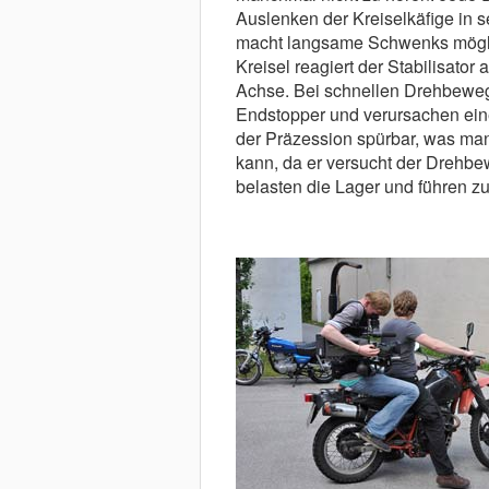
Auslenken der Kreiselkäfige in s
macht langsame Schwenks mögli
Kreisel reagiert der Stabilisator 
Achse. Bei schnellen Dreh­beweg
Endstopper und verursachen eine
der Präzession spürbar, was man
kann, da er versucht der Dreh
belasten die Lager und fü̈hren z