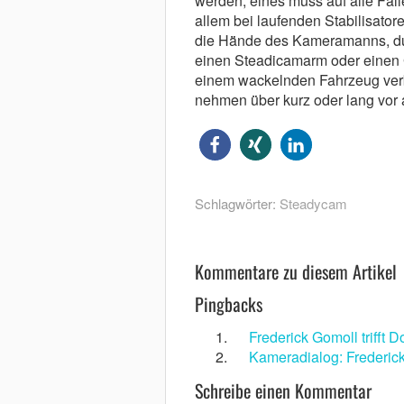
werden, ­eines muss auf alle Fä
allem bei laufenden Stabilisato
die Hä̈nde des Kameramanns, du
einen Steadicamarm oder einen G
einem ­wackelnden Fahrzeug verb
nehmen ü̈ber kurz oder lang vor 
Schlagwörter:
Steadycam
Kommentare zu diesem Artikel
Pingbacks
Frederick Gomoll trifft
Kameradialog: Frederick
Schreibe einen Kommentar