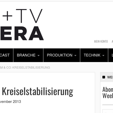
MEIN KONTO
CAST
BRANCHE
PRODUKTION
TECHNIK
M & CO: KREISELSTABILISIERUNG
WE
Kreiselstabilisierung
Abon
Week
vember 2013