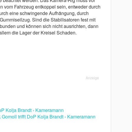
̈lle beachtet werden: Das Kamera-Rig muss vor
ren vom Fahrzeug entkoppel sein, entweder durch
rch eine schwingende Aufhä̈ngung, durch
ummiseilzug. Sind die Stabilisatoren fest mit
unden und kö̈nnen sich nicht ausrichten, dann
allem die Lager der Kreisel Schaden.
Anzeige
 DoP Kolja Brandt › Kameramann
 Gomoll trifft DoP Kolja Brandt › Kameramann