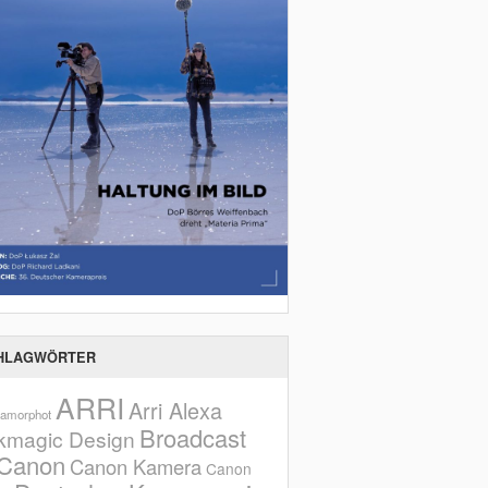
HLAGWÖRTER
ARRI
Arri Alexa
amorphot
Broadcast
kmagic Design
Canon
Canon Kamera
Canon