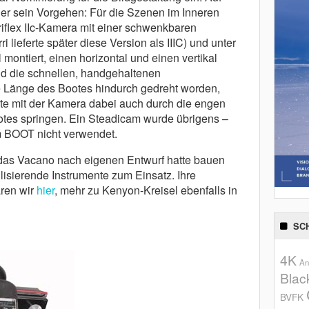
er sein Vorgehen: Für die Szenen im Inneren
riflex IIc-Kamera mit einer schwenkbaren
 lieferte später diese Version als IIIC) und unter
ontiert, einen horizontal und einen vertikal
nd die schnel­len, handgehaltenen
e Länge des Bootes hindurch gedreht worden,
te mit der Kamera dabei auch durch die engen
otes springen. Ein Steadicam wurde übrigens –
eim BOOT nicht verwendet.
 das Vacano nach eigenen Entwurf hatte bauen
lisierende Instrumente zum Einsatz. Ihre
ren wir
hier
, mehr zu Kenyon-Kreisel ebenfalls in
SC
4K
An
Blac
BVFK