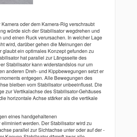
der Kamera oder dem Kamera-Rig verschraubt
ung wü̈rde sich der Stabilisator wegdrehen und
 und einen Ruck verursachen. In welcher Lage
cht wird, darü̈ber gehen die Meinungen der
 glaubt ein optimales Konzept gefunden zu
abilisator hat parallel zur Lä̈ngsseite des
er Stabilisator kann widerstandslos nur um
len anderen Dreh- und Kippbewegungen setzt er
tsmoments entgegen. Alle Bewegungen des
hse bleiben vom Stabilisator unbeeinflusst. Die
ge zur Vertikalachse des Stabilisator-Gehä̈uses
ie horizontale Achse stä̈rker als die vertikale
ngen eines handgehaltenen
liminiert werden. Der Stabilisator wird zu
hse parallel zur Sichtachse unter oder auf der ­
er Kenyon-Stabilisator dä̈mpft zwar alle