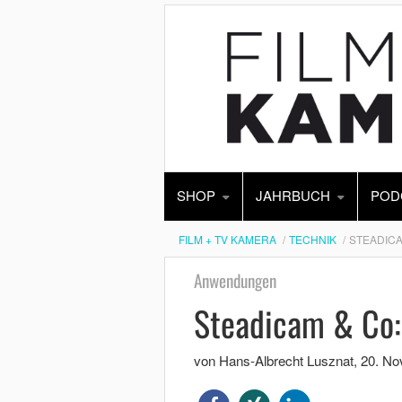
SHOP
JAHRBUCH
POD
FILM + TV KAMERA
TECHNIK
STEADICA
Anwendungen
Steadicam & Co: 
von Hans-Albrecht Lusznat
,
20. No