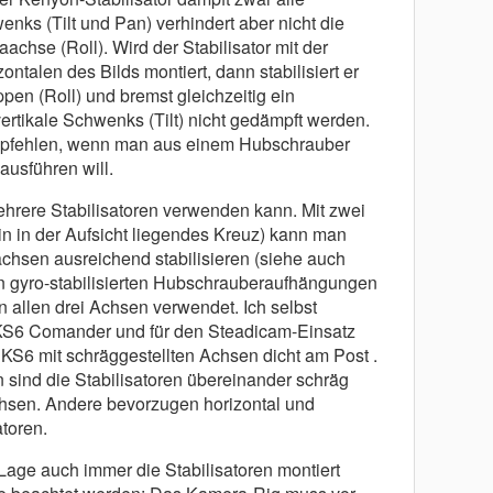
enks (Tilt und Pan) verhindert aber nicht die
hse (Roll). Wird der Stabilisator mit der
ontalen des Bilds montiert, dann stabilisiert er
en (Roll) und bremst gleich­zeitig ein
ertikale Schwenks (Tilt) nicht gedä̈mpft werden.
mpfehlen, wenn man aus einem Hubschrauber
usfü̈hren will.
mehrere Stabilisatoren verwenden kann. Mit zwei
in in der Aufsicht liegendes Kreuz) kann man
chsen ausreichend stabilisieren (siehe auch
n gyro-stabilisierten Hubschrauberauf­hä̈n­gun­gen
n allen drei Achsen verwendet. Ich selbst
KS6 Comander und fü̈r den Steadicam-Einsatz
 KS6 mit schrä̈g­gestellten Achsen dicht am Post .
ind die Stabilisatoren ü̈bereinander schrä̈g
Achsen. Andere bevorzugen horizontal und
atoren.
age auch immer die Stabilisatoren montiert