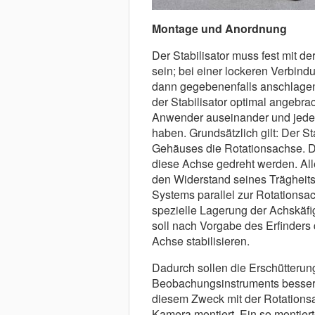
Montage und Anordnung
Der Stabilisator muss fest mit 
sein; bei einer lockeren Verbind
dann gegebenenfalls anschlagen
der Stabilisator optimal angebra
Anwender auseinander und jeder
haben. Grundsä̈tzlich gilt: Der St
Gehä̈uses die Rotationsachse. D
diese Achse gedreht werden. Al
den Widerstand seines Trä̈ghei
Systems parallel zur Rotationsac
spezielle Lagerung der Achskä̈fi
soll nach Vorgabe des Erfinders d
Achse stabilisieren.
Dadurch sollen die Erschü̈tteru
Beobachungsinstruments besser e
diesem Zweck mit der Rotationsac
Kamera montiert. Ein so montiert