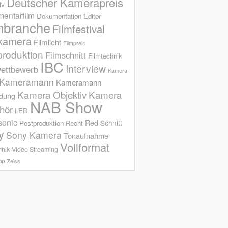
Deutscher Kamerapreis
iv
entarfilm
Dokumentation
Editor
mbranche
Filmfestival
kamera
Filmlicht
Filmpreis
produktion
Filmschnitt
Filmtechnik
IBC
Interview
ettbewerb
Kamera
Kameramann
Kameramann
Kamera Objektiv
Kamera
ldung
NAB Show
hör
LED
sonic
Red
Schnitt
Postproduktion
Recht
y
Sony Kamera
Tonaufnahme
Vollformat
hnik
Video Streaming
op
Zeiss