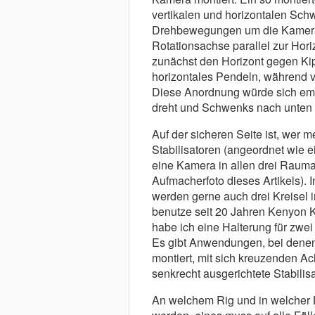
vertikalen und hori­zontalen Schw
Drehbewegungen um die Kamera­ac
Rotations­achse parallel zur Horiz
zunä̈chst den Horizont gegen Kipp
horizontales Pendeln, wä̈hrend v
Diese Anordnung wü̈rde sich e
dreht und Schwenks nach unten a
Auf der sicheren Seite ist, wer 
Stabilisatoren (angeordnet wie e
eine Kamera in allen drei Rauma
Aufmacherfoto dieses Artikels). I
werden gerne auch drei Kreisel i
benutze seit 20 Jahren Kenyon 
habe ich eine Halterung fü̈r zwei
Es gibt Anwendungen, bei denen s
montiert, mit sich kreu­zenden 
senkrecht ausgerichtete Stabi­li­s
An welchem Rig und in welcher L