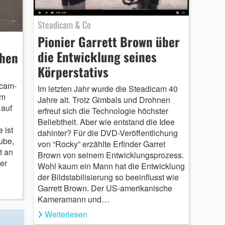
Steadicam & Co
Pionier Garrett Brown über
die Entwicklung seines
ehen
Körperstativs
icam-
Im letzten Jahr wurde die Steadicam 40
em
Jahre alt. Trotz Gimbals und Drohnen
 auf
erfreut sich die Technologie höchster
Beliebtheit. Aber wie entstand die Idee
 ist
dahinter? Für die DVD-Veröffentlichung
ube,
von “Rocky” erzählte Erfinder Garret
t an
Brown von seinem Entwicklungsprozess.
er
Wohl kaum ein Mann hat die Entwicklung
der Bildstabilisierung so beeinflusst wie
Garrett Brown. Der US-amerikanische
Kameramann und…
Weiterlesen