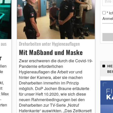
Ic
*
Anmel
 aus
Dreharbeiten unter Hygieneauflagen
Mit Maßband und Maske
r
Zwar erschweren die durch die Covid-19-
llen
Pandemie erforderlichen
HI
de
Hygieneauflagen die Arbeit vor und
BE
hinter der Kamera, aber sie machen
t,
Dreharbeiten immerhin im Prinzip
it
möglich. DoP Jochen Braune erläuterte
t Max
für unser Heft 10.2020, wie sich diese
-
neuen Rahmenbedingungen bei den
rten
Dreharbeiten zur TV-Serie „Notruf
Hafenkante“ auswirkten. „Das Zeitkorsett