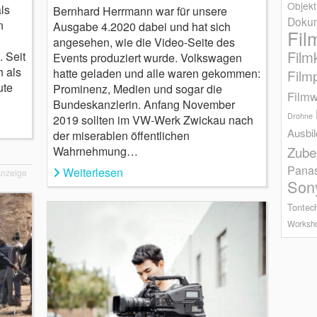
Objekt
ls
Bernhard Herrmann war für unsere
Dokum
n
Ausgabe 4.2020 dabei und hat sich
Fil
angesehen, wie die Video-Seite des
Film
 Seit
Events produziert wurde. Volkswagen
h als
hatte geladen und alle waren gekommen:
Film
ute
Prominenz, Medien und sogar die
Filmw
Bundeskanzlerin. Anfang November
Drohne
2019 sollten im VW-Werk Zwickau nach
Ausbi
der miserablen öffentlichen
Zube
Wahrnehmung…
Pana
Weiterlesen
nzeige
Son
Tontec
Worksh