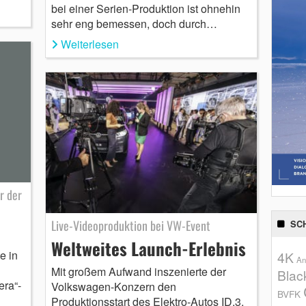
bei einer Serien-Produktion ist ohnehin
sehr eng bemessen, doch durch…
Weiterlesen
r der
Live-Videoproduktion bei VW-Event
SC
Weltweites Launch-Erlebnis
e in
4K
An
Mit großem Aufwand inszenierte der
Blac
era“-
Volkswagen-Konzern den
BVFK
Produktionsstart des Elektro-Autos ID.3.