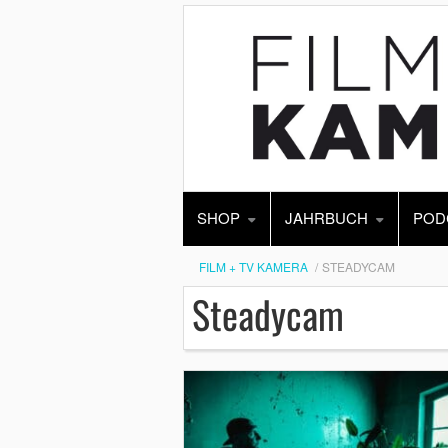
SHOP
JAHRBUCH
POD
FILM + TV KAMERA
STEADYCAM
Steadycam