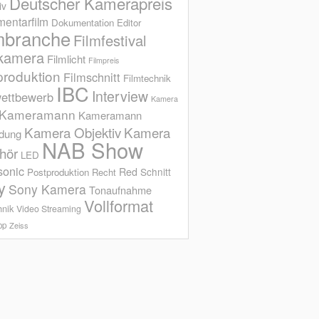
Deutscher Kamerapreis
iv
entarfilm
Dokumentation
Editor
mbranche
Filmfestival
kamera
Filmlicht
Filmpreis
produktion
Filmschnitt
Filmtechnik
IBC
Interview
ettbewerb
Kamera
Kameramann
Kameramann
Kamera Objektiv
Kamera
ldung
NAB Show
hör
LED
sonic
Red
Schnitt
Postproduktion
Recht
y
Sony Kamera
Tonaufnahme
Vollformat
hnik
Video Streaming
op
Zeiss