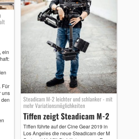
n
alt
, ein
haft:
den
. Für
r uns
Steadicam M-2 leichter und schlanker - mit
d den
mehr Variationsmöglichkeiten
Tiffen zeigt Steadicam M-2
en
Tiffen führte auf der Cine Gear 2019 in
Los Angeles die neue Steadicam der M