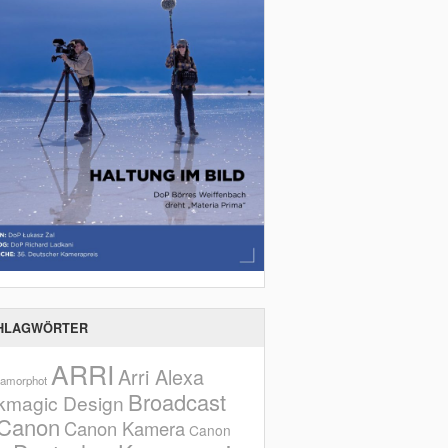
HLAGWÖRTER
ARRI
Arri Alexa
amorphot
Broadcast
kmagic Design
Canon
Canon Kamera
Canon