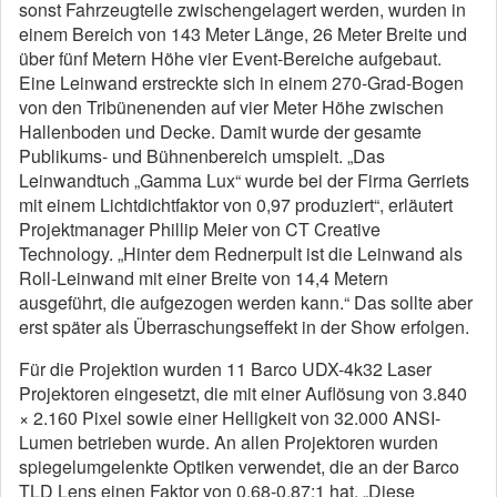
sonst Fahrzeugteile zwischengelagert werden, wurden in
einem Bereich von 143 Meter Länge, 26 Meter Breite und
über fünf Metern Höhe vier Event-Bereiche aufgebaut.
Eine Leinwand erstreckte sich in einem 270-Grad-Bogen
von den Tribünenenden auf vier Meter Höhe zwischen
Hallenboden und Decke. Damit wurde der gesamte
Publikums- und Bühnenbereich umspielt. „Das
Leinwandtuch „Gamma Lux“ wurde bei der Firma Gerriets
mit einem Lichtdichtfaktor von 0,97 produziert“, erläutert
Projektmanager Phillip Meier von CT Creative
Technology. „Hinter dem Rednerpult ist die Leinwand als
Roll-Leinwand mit einer Breite von 14,4 Metern
ausgeführt, die aufgezogen werden kann.“ Das sollte aber
erst später als Überraschungseffekt in der Show erfolgen.
Für die Projektion wurden 11 Barco UDX-4k32 Laser
Projektoren eingesetzt, die mit einer Auflösung von 3.840
× 2.160 Pixel sowie einer Helligkeit von 32.000 ANSI-
Lumen betrieben wurde. An allen Projektoren wurden
spiegelumgelenkte Optiken verwendet, die an der Barco
TLD Lens einen Faktor von 0.68-0.87:1 hat. „Diese