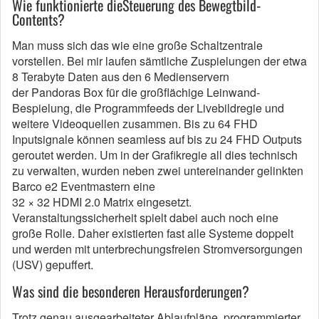
Wie funktionierte dieSteuerung des Bewegtbild-
Contents?
Man muss sich das wie eine große Schaltzentrale
vorstellen. Bei mir laufen sämtliche Zuspielungen der etwa
8 Terabyte Daten aus den 6 Medienservern
der Pandoras Box für die großflächige Leinwand-
Bespielung, die Programmfeeds der Livebildregie und
weitere Videoquellen zusammen. Bis zu 64 FHD
Inputsignale können seamless auf bis zu 24 FHD Outputs
geroutet werden. Um in der Grafikregie all dies technisch
zu verwalten, wurden neben zwei untereinander gelinkten
Barco e2 Eventmastern eine
32 × 32 HDMI 2.0 Matrix eingesetzt.
Veranstaltungssicherheit spielt dabei auch noch eine
große Rolle. Daher existierten fast alle Systeme doppelt
und werden mit unterbrechungsfreien Stromversorgungen
(USV) gepuffert.
Was sind die besonderen Herausforderungen?
Trotz genau ausgearbeiteter Ablaufpläne, programmierter