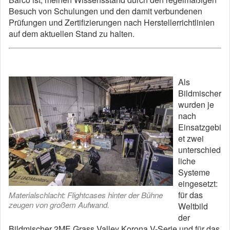
Besuch von Schulungen und den damit verbundenen
Prüfungen und Zertifizierungen nach Herstellerrichtlinien
auf dem aktuellen Stand zu halten.
Als
Bildmischer
wurden je
nach
Einsatzgebi
et zwei
unterschied
liche
Systeme
eingesetzt:
für das
Materialschlacht: Flightcases hinter der Bühne
zeugen von großem Aufwand.
Weltbild
der
Bildmischer 2ME Grass Valley Korona V-Serie und für das