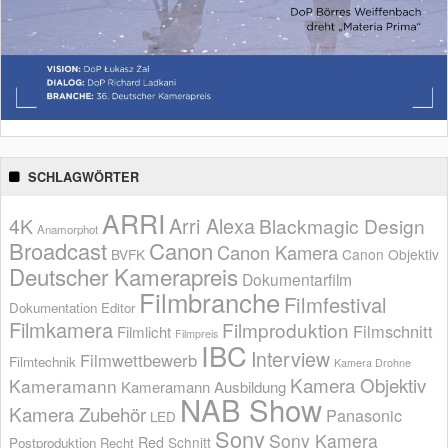
SCHLAGWÖRTER
ARRI
Arri Alexa
4K
Blackmagic Design
Anamorphot
Broadcast
Canon
Canon Kamera
BVFK
Canon Objektiv
Deutscher Kamerapreis
Dokumentarfilm
Filmbranche
Filmfestival
Dokumentation
Editor
Filmkamera
Filmproduktion
Filmschnitt
Filmlicht
Filmpreis
IBC
Interview
Filmwettbewerb
Filmtechnik
Kamera Drohne
Kamera Objektiv
Kameramann
Kameramann Ausbildung
NAB Show
Kamera Zubehör
Panasonic
LED
Sony
Sony Kamera
Red
Schnitt
Postproduktion
Recht