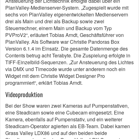
Ansteuerung der Lichttechnik erfolgte dabei über ein
PlanValley-Medienserver-System. „Zugespielt wurde mit
sechs von PlanValley eigenentwickelten Medienservern
drei als Main und drei als Backup sowie zwei
Steuerrechner, einem Main und Backup vom Typ
PVProV2“, erläutert Tobias Arndt, Geschäftsführer von
PlanValley. Als Software war Christie Pandoras Box
Version 6.1.4 im Einsatz. Die gesamte Datenmenge des
Contents betrug acht Terabyte. Die Zuspielung erfolgte in
TIFF-Einzelbild-Sequenzen. „Zur Ansteuerung des Lichtes
via DMX und Timecode wurde unter anderem noch ein
Widget mit dem Christie Widget Designer Pro
programmiert“, erklärt Tobias Arndt.
Videoproduktion
Bei der Show waren zwei Kameras auf Pumpenstativen,
eine Steadicam sowie eine Cubecam eingesetzt. Eine
Kamera, ebenfalls auf Pumpenstativ, und ein weiterer
Steadicam-Operator agierten als EB-Team. Dabei kamen
Grass Valley LDX86 und auf den beiden beide