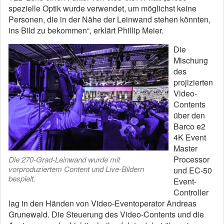
spezielle Optik wurde verwendet, um möglichst keine
Personen, die in der Nähe der Leinwand stehen könnten,
ins Bild zu bekommen“, erklärt Phillip Meier.
Die
Mischung
des
projizierten
Video-
Contents
über den
Barco e2
4K Event
Master
Processor
Die 270-Grad-Leinwand wurde mit
vorproduziertem Content und Live-Bildern
und EC-50
bespielt.
Event-
Controller
lag in den Händen von Video-Eventoperator Andreas
Grunewald. Die Steuerung des Video-Contents und die