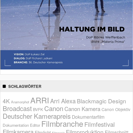
SCHLAGWÖRTER
ARRI
Arri Alexa
4K
Blackmagic Design
Anamorphot
Broadcast
Canon
Canon Kamera
BVFK
Canon Objektiv
Deutscher Kamerapreis
Dokumentarfilm
Filmbranche
Filmfestival
Dokumentation
Editor
Filmkamera
Filmproduktion
Filmschnitt
Filmlicht
Filmpreis