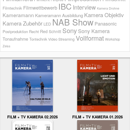
IBC
Interview
Filmwettbewerb
Filmtechnik
Kamera Drohne
Kamera Objektiv
Kameramann
Kameramann Ausbildung
NAB Show
Kamera Zubehör
Panasonic
LED
Sony
Sony Kamera
Red
Schnitt
Postproduktion
Recht
Vollformat
Tonaufnahme
Tontechnik
Video Streaming
Workshop
Zeiss
FILM + TV KAMERA 02.2026
FILM + TV KAMERA 01.2026