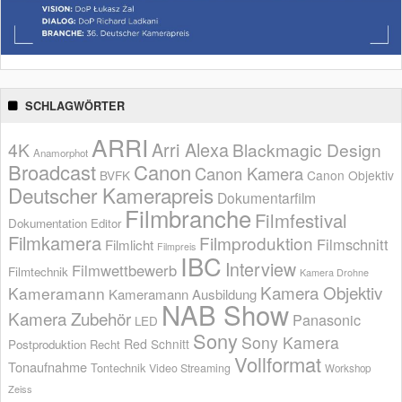
SCHLAGWÖRTER
ARRI
Arri Alexa
4K
Blackmagic Design
Anamorphot
Broadcast
Canon
Canon Kamera
BVFK
Canon Objektiv
Deutscher Kamerapreis
Dokumentarfilm
Filmbranche
Filmfestival
Dokumentation
Editor
Filmkamera
Filmproduktion
Filmschnitt
Filmlicht
Filmpreis
IBC
Interview
Filmwettbewerb
Filmtechnik
Kamera Drohne
Kamera Objektiv
Kameramann
Kameramann Ausbildung
NAB Show
Kamera Zubehör
Panasonic
LED
Sony
Sony Kamera
Red
Schnitt
Postproduktion
Recht
Vollformat
Tonaufnahme
Tontechnik
Video Streaming
Workshop
Zeiss