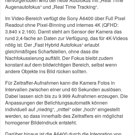
hervorgehoben wird der neue Autofokus mit „Real Time
Augenautofokus“ und „Real Time Tracking“.
Im Video-Bereich verfügt die Sony A6400 über Full Pixel
Readout ohne Pixel-Binning und internes 4K (QFHD:
3.840 x 2.160). Damit steht am Sensor der Kamera das
rund 2,4-fache an Daten zur Verfügung, das für 4K-Videos
nötig ist. Der „Fast Hybrid Autofokus“ erlaubt
gleichmäßiges Scharfstellen, ohne dass die
Nachfokussierung auffällt. Der Fokus bleibt zudem
konstant auf dem bildwichtigen Bereich, selbst wenn
andere Objekte ins Bild rücken sollten.
Für Zeitraffer-Aufnahmen kann die Kamera Fotos in
Intervallen zwischen einer und 60 Sekunden auslösen.
Dabei lassen sich bis zu 9.999 Aufnahmen erzeugen. Die
Anpassungen der Belichtungsautomatik können
individuell auf „niedrig“, „mittel“ oder „hoch“ eingestellt
werden, so dass innerhalb des Zeitraffers ein möglichst
homogener Bildeindruck entsteht.
Darüber hinaus ist die A6400 durch die Integration von