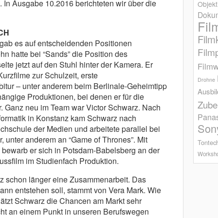
 In Ausgabe 10.2016 berichteten wir über die
Objekt
Dokum
Fil
CH
Film
 gab es auf entscheidenden Positionen
Film
 hatte bei “Sands” die Position des
te jetzt auf den Stuhl hinter der Kamera. Er
Filmw
rzfilme zur Schulzeit, erste
Drohne
tur – unter anderem beim Berlinale-Geheimtipp
Ausbi
ängige Produktionen, bei denen er für die
Zube
ar. Ganz neu im Team war Victor Schwarz. Nach
Pana
nformatik in Konstanz kam Schwarz nach
Son
Hochschule der Medien und arbeitete parallel bei
, unter anderem an “Game of Thrones”. Mit
Tontec
m bewarb er sich in Potsdam-Babelsberg an der
Worksh
lussfilm im Studienfach Produktion.
rz schon länger eine Zusammenarbeit. Das
dann entstehen soll, stammt von Vera Mark. Wie
hätzt Schwarz die Chancen am Markt sehr
nicht an einem Punkt in unseren Berufswegen