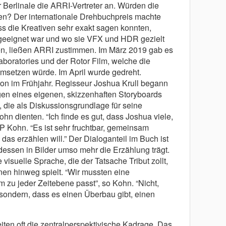
 Berlinale die ARRI-Vertreter an. Würden die
en? Der internationale Drehbuchpreis machte
ss die Kreativen sehr exakt sagen konnten,
geeignet war und wo sie VFX und HDR gezielt
ten, ließen ARRI zustimmen. Im März 2019 gab es
boratories und der Rotor Film, welche die
umsetzen würde. Im April wurde gedreht.
hon im Frühjahr. Regisseur Joshua Krull begann
en eines eigenen, skizzenhaften Storyboards
 die als Diskussionsgrundlage für seine
n dienten. “Ich finde es gut, dass Joshua viele,
oP Kohn. “Es ist sehr fruchtbar, gemeinsam
s erzählen will.” Der Dialoganteil im Buch ist
essen in Bilder umso mehr die Erzählung trägt.
visuelle Sprache, die der Tatsache Tribut zollt,
nen hinweg spielt. “Wir mussten eine
m zu jeder Zeitebene passt”, so Kohn. “Nicht,
, sondern, dass es einen Überbau gibt, einen
iten oft die zentralperspektivische Kadrage. Das