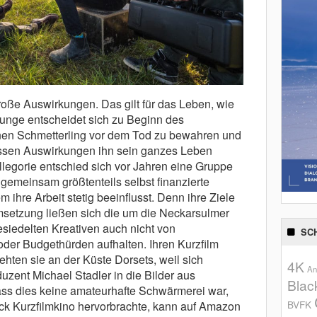
oße Auswirkungen. Das gilt für das Leben, wie
Junge entscheidet sich zu Beginn des
nen Schmetterling vor dem Tod zu bewahren und
essen Auswirkungen ihn sein ganzes Leben
llegorie entschied sich vor Jahren eine Gruppe
gemeinsam größtenteils selbst finanzierte
 ihre Arbeit stetig beeinflusst. Denn ihre Ziele
Umsetzung ließen sich die um die Neckarsulmer
siedelten Kreativen auch nicht von
SC
oder Budgethürden aufhalten. Ihren Kurzfilm
hten sie an der Küste Dorsets, weil sich
4K
An
zent Michael Stadler in die Bilder aus
Blac
Dass dies keine amateurhafte Schwärmerei war,
BVFK
ck Kurzfilmkino hervorbrachte, kann auf Amazon