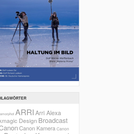
HLAGWÖRTER
ARRI
Arri Alexa
amorphot
Broadcast
kmagic Design
Canon
Canon Kamera
Canon