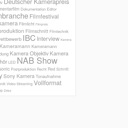
Deutscher Kamerapreis
iv
entarfilm
Dokumentation
Editor
mbranche
Filmfestival
kamera
Filmlicht
Filmpreis
produktion
Filmschnitt
Filmtechnik
IBC
Interview
ettbewerb
Kamera
Kameramann
Kameramann
Kamera Objektiv
Kamera
ldung
NAB Show
hör
LED
sonic
Red
Schnitt
Postproduktion
Recht
y
Sony Kamera
Tonaufnahme
Vollformat
hnik
Video Streaming
op
Zeiss