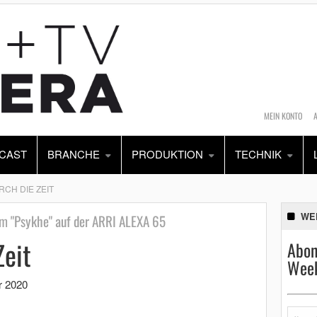
MEIN KONTO
CAST
BRANCHE
PRODUKTION
TECHNIK
RCH DIE ZEIT
WE
lm "Psykhe" auf der ARRI ALEXA 65
Zeit
Abon
Week
r 2020