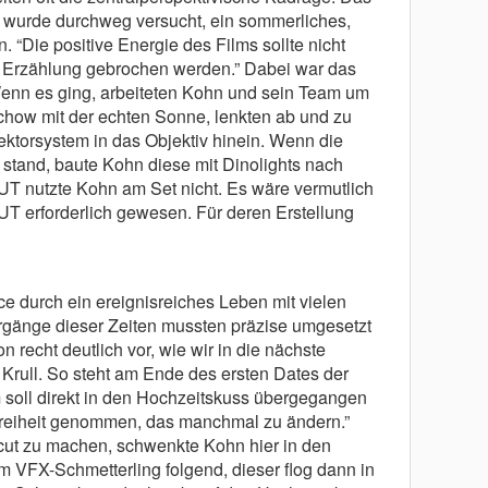
es wurde durchweg versucht, ein sommerliches,
n. “Die positive Energie des Films sollte nicht
r Erzählung gebrochen werden.” Dabei war das
 Wenn es ging, arbeiteten Kohn und sein Team um
how mit der echten Sonne, lenkten ab und zu
ektorsystem in das Objektiv hinein. Wenn die
 stand, baute Kohn diese mit Dinolights nach
UT nutzte Kohn am Set nicht. Es wäre vermutlich
UT erforderlich gewesen. Für deren Erstellung
rce durch ein ereignisreiches Leben mit vielen
rgänge dieser Zeiten mussten präzise umgesetzt
 recht deutlich vor, wie wir in die nächste
Krull. So steht am Ende des ersten Dates der
 soll direkt in den Hochzeitskuss übergegangen
Freiheit genommen, das manchmal zu ändern.”
cut zu machen, schwenkte Kohn hier in den
VFX-Schmetterling folgend, dieser flog dann in