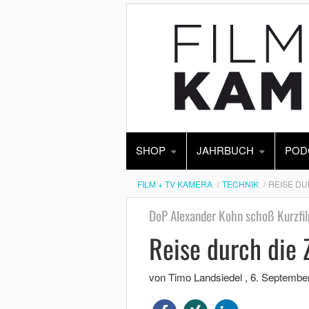
SHOP
JAHRBUCH
POD
FILM + TV KAMERA
TECHNIK
REISE DU
DoP Alexander Kohn schoß Kurzfi
Reise durch die 
von Timo Landsiedel
,
6. Septembe