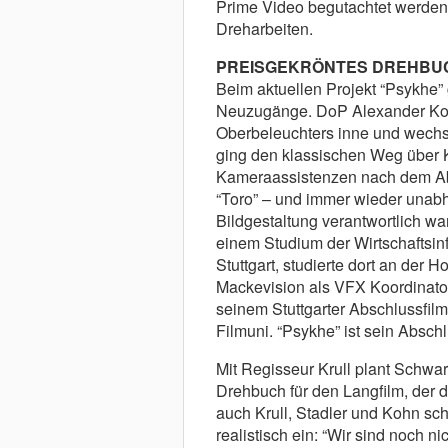
Prime Video begutachtet werden.
Dreharbeiten.
PREISGEKRÖNTES DREHBU
Beim aktuellen Projekt “Psykhe”
Neuzugänge. DoP Alexander Kohn
Oberbeleuchters inne und wechsel
ging den klassischen Weg über Ku
Kameraassistenzen nach dem Abi
“Toro” – und immer wieder unabh
Bildgestaltung verantwortlich w
einem Studium der Wirtschaftsi
Stuttgart, studierte dort an der 
Mackevision als VFX Koordinator
seinem Stuttgarter Abschlussfil
Filmuni. “Psykhe” ist sein Absch
Mit Regisseur Krull plant Schwa
Drehbuch für den Langfilm, der 
auch Krull, Stadler und Kohn sc
realistisch ein: “Wir sind noch 