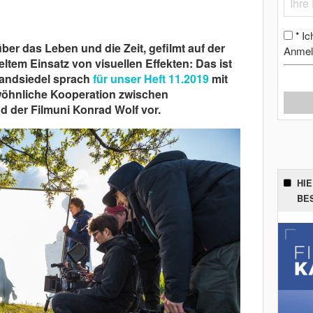
Ic
*
ber das Leben und die Zeit, gefilmt auf der
Anmel
tem Einsatz von visuellen Effekten: Das ist
Landsiedel sprach
für unser Heft 11.2019
mit
wöhnliche Kooperation zwischen
 der Filmuni Konrad Wolf vor.
HI
BE