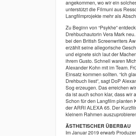
angekommen, wo wir ein solches
unterstützt die Filmuni aus Res
Langfilmprojekte mehr als Abschl
Zu Beginn von “Psykhe” entdeckt
Drehbuchautorin Vera Mark neu. 
bei den British Screenwriters A
erzählt seine allegorische Geschi
und eignete sich laut der Mache
ihrem Gusto. Schnell waren Mic
Alexander Kohn mit im Team. Fr
Einsatz kommen sollten. “Ich gla
Drehbuch liest”, sagt DoP Alexan
Sog erzeugen. Das erreichen wir
da ist auch schon klar, dass wir 
Schon für den Langfilm planten 
der ARRI ALEXA 65. Der Kurzfil
kleinem Rahmen auszuprobieren
ÄSTHETISCHER ÜBERBAU
Im Januar 2019 erwarb Produzen