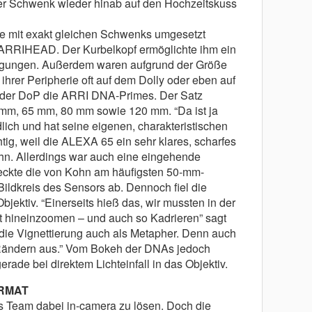
er Schwenk wieder hinab auf den Hochzeitskuss
e mit exakt gleichen Schwenks umgesetzt
ARRIHEAD. Der Kurbelkopf ermöglichte ihm ein
gungen. Außerdem waren aufgrund der Größe
rer Peripherie oft auf dem Dolly oder eben auf
e der DoP die ARRI DNA-Primes. Der Satz
mm, 65 mm, 80 mm sowie 120 mm. “Da ist ja
lich und hat seine eigenen, charakteristischen
ig, weil die ALEXA 65 ein sehr klares, scharfes
ohn. Allerdings war auch eine eingehende
eckte die von Kohn am häufigsten 50-mm-
ildkreis des Sensors ab. Dennoch fiel die
jektiv. “Einerseits hieß das, wir mussten in der
t hineinzoomen – und auch so Kadrieren” sagt
 die Vignettierung auch als Metapher. Denn auch
n Rändern aus.” Vom Bokeh der DNAs jedoch
ade bei direktem Lichteinfall in das Objektiv.
ORMAT
s Team dabei in-camera zu lösen. Doch die