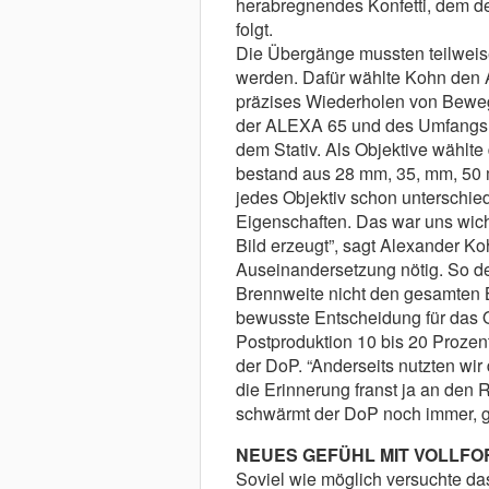
herabregnendes Konfetti, dem d
folgt.
Die Übergänge mussten teilweis
werden. Dafür wählte Kohn den 
präzises Wiederholen von Bewe
der ALEXA 65 und des Umfangs ih
dem Stativ. Als Objektive wählt
bestand aus 28 mm, 35, mm, 50 
jedes Objektiv schon unterschied
Eigenschaften. Das war uns wicht
Bild erzeugt”, sagt Alexander K
Auseinandersetzung nötig. So d
Brennweite nicht den gesamten B
bewusste Entscheidung für das Ob
Postproduktion 10 bis 20 Prozen
der DoP. “Anderseits nutzten wir
die Erinnerung franst ja an de
schwärmt der DoP noch immer, ger
NEUES GEFÜHL MIT VOLLF
Soviel wie möglich versuchte da