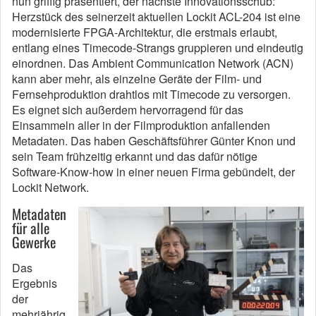
nun griffig präsentiert, der nächste Innovationsschub:
Herzstück des seinerzeit aktuellen Lockit ACL-204 ist eine
modernisierte FPGA-Architektur, die erstmals erlaubt,
entlang eines Timecode-Strangs gruppieren und eindeutig
einordnen. Das Ambient Communication Network (ACN)
kann aber mehr, als einzelne Geräte der Film- und
Fernsehproduktion drahtlos mit Timecode zu versorgen.
Es eignet sich außerdem hervorragend für das
Einsammeln aller in der Filmproduktion anfallenden
Metadaten. Das haben Geschäftsführer Günter Knon und
sein Team frühzeitig erkannt und das dafür nötige
Software-Know-how in einer neuen Firma gebündelt, der
Lockit Network.
Metadaten
für alle
Gewerke
Das
Ergebnis
der
mehrjährig