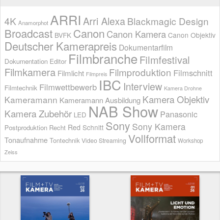
ARRI
Arri Alexa
4K
Blackmagic Design
Anamorphot
Broadcast
Canon
Canon Kamera
BVFK
Canon Objektiv
Deutscher Kamerapreis
Dokumentarfilm
Filmbranche
Filmfestival
Dokumentation
Editor
Filmkamera
Filmproduktion
Filmschnitt
Filmlicht
Filmpreis
IBC
Interview
Filmwettbewerb
Filmtechnik
Kamera Drohne
Kamera Objektiv
Kameramann
Kameramann Ausbildung
NAB Show
Kamera Zubehör
Panasonic
LED
Sony
Sony Kamera
Red
Schnitt
Postproduktion
Recht
Vollformat
Tonaufnahme
Tontechnik
Video Streaming
Workshop
Zeiss