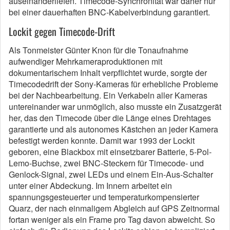
auseinanderliefen. Timecode-Synchronität war daher nur
bei einer dauerhaften BNC-Kabelverbindung garantiert.
Lockit gegen Timecode-Drift
Als Tonmeister Günter Knon für die Tonaufnahme
aufwendiger Mehrkameraproduktionen mit
dokumentarischem Inhalt verpflichtet wurde, sorgte der
Timecodedrift der Sony-Kameras für erhebliche Probleme
bei der Nachbearbeitung. Ein Verkabeln aller Kameras
untereinander war unmöglich, also musste ein Zusatzgerät
her, das den Timecode über die Länge eines Drehtages
garantierte und als autonomes Kästchen an jeder Kamera
befestigt werden konnte. Damit war 1993 der Lockit
geboren, eine Blackbox mit einsetzbarer Batterie, 5-Pol-
Lemo-Buchse, zwei BNC-Steckern für Timecode- und
Genlock-Signal, zwei LEDs und einem Ein-Aus-Schalter
unter einer Abdeckung. Im Innern arbeitet ein
spannungsgesteuerter und temperaturkompensierter
Quarz, der nach einmaligem Abgleich auf GPS Zeitnormal
fortan weniger als ein Frame pro Tag davon abweicht. So