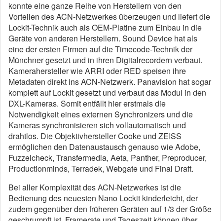
konnte eine ganze Reihe von Herstellern von den
Vorteilen des ACN-Netzwerkes überzeugen und liefert die
Lockit-Technik auch als OEM-Platine zum Einbau in die
Geräte von anderen Herstellern. Sound Device hat als
eine der ersten Firmen auf die Timecode-Technik der
Münchner gesetzt und in ihren Digitalrecordern verbaut.
Kamerahersteller wie ARRI oder RED speisen ihre
Metadaten direkt ins ACN-Netzwerk. Panavision hat sogar
komplett auf Lockit gesetzt und verbaut das Modul in den
DXL-Kameras. Somit entfällt hier erstmals die
Notwendigkeit eines externen Synchronizers und die
Kameras synchronisieren sich vollautomatisch und
drahtlos. Die Objektivhersteller Cooke und ZEISS
ermöglichen den Datenaustausch genauso wie Adobe,
Fuzzelcheck, Transfermedia, Aeta, Panther, Preproducer,
Productionminds, Terradek, Webgate und Final Draft.
Bei aller Komplexität des ACN-Netzwerkes ist die
Bedienung des neuesten Nano Lockit kinderleicht, der
zudem gegenüber den früheren Geräten auf 1/3 der Größe
geschrumpft ist. Framerate und Tageszeit können über