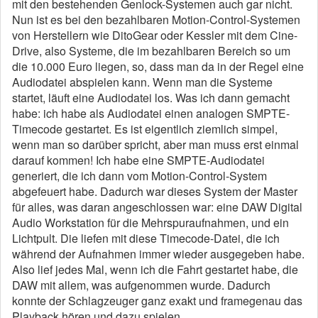
mit den bestehenden Genlock-Systemen auch gar nicht.
Nun ist es bei den bezahlbaren Motion-Control-Systemen
von Herstellern wie DitoGear oder Kessler mit dem Cine-
Drive, also Systeme, die im bezahlbaren Bereich so um
die 10.000 Euro liegen, so, dass man da in der Regel eine
Audiodatei abspielen kann. Wenn man die Systeme
startet, läuft eine Audiodatei los. Was ich dann gemacht
habe: ich habe als Audiodatei einen analogen SMPTE-
Timecode gestartet. Es ist eigentlich ziemlich simpel,
wenn man so darüber spricht, aber man muss erst einmal
darauf kommen! Ich habe eine SMPTE-Audiodatei
generiert, die ich dann vom Motion-Control-System
abgefeuert habe. Dadurch war dieses System der Master
für alles, was daran angeschlossen war: eine DAW Digital
Audio Workstation für die Mehrspuraufnahmen, und ein
Lichtpult. Die liefen mit diese Timecode-Datei, die ich
während der Aufnahmen immer wieder ausgegeben habe.
Also lief jedes Mal, wenn ich die Fahrt gestartet habe, die
DAW mit allem, was aufgenommen wurde. Dadurch
konnte der Schlagzeuger ganz exakt und framegenau das
Playback hören und dazu spielen.