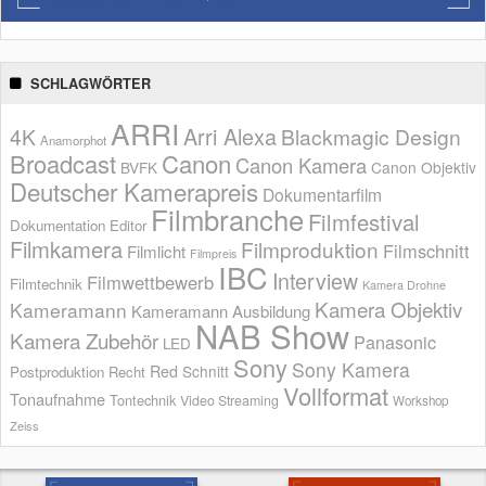
SCHLAGWÖRTER
ARRI
Arri Alexa
4K
Blackmagic Design
Anamorphot
Broadcast
Canon
Canon Kamera
BVFK
Canon Objektiv
Deutscher Kamerapreis
Dokumentarfilm
Filmbranche
Filmfestival
Dokumentation
Editor
Filmkamera
Filmproduktion
Filmschnitt
Filmlicht
Filmpreis
IBC
Interview
Filmwettbewerb
Filmtechnik
Kamera Drohne
Kamera Objektiv
Kameramann
Kameramann Ausbildung
NAB Show
Kamera Zubehör
Panasonic
LED
Sony
Sony Kamera
Red
Schnitt
Postproduktion
Recht
Vollformat
Tonaufnahme
Tontechnik
Video Streaming
Workshop
Zeiss