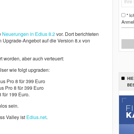
Ic
*
Anmel
e
Neuerungen in Edius 8.2
vor. Dort berichteten
en Upgrade-Angebot auf die Version 8.x von
rt worden, aber auch verteuert:
ser wie folgt upgraden:
HI
ius Pro 8 für 399 Euro
BE
us Pro 8 für 399 Euro
 für 199 Euro.
los sein.
ss Valley ist
Edius.net
.