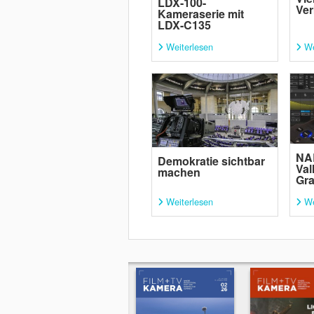
LDX-100-
Ver
Kameraserie mit
LDX-C135
Weiterlesen
We
NA
Demokratie sichtbar
Val
machen
Gra
Weiterlesen
We