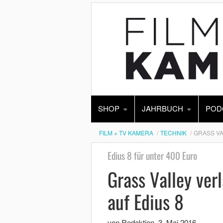
SHOP
JAHRBUCH
POD
FILM + TV KAMERA
TECHNIK
GRASS VA
Edius 8 für unter 400 Euro
Grass Valley ve
auf Edius 8
von Redaktion
,
3. Mai 2016