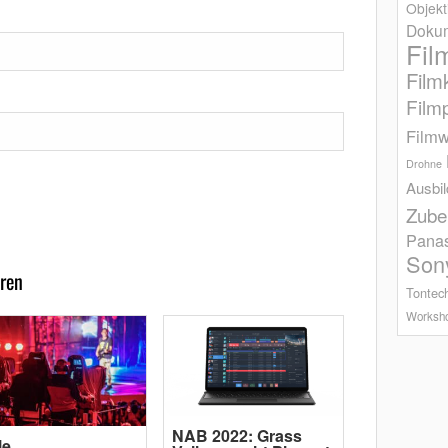
Objekt
Dokum
Fil
Film
Film
Filmw
Drohne
Ausbi
Zube
Pana
Son
ren
Tontec
Worksh
NAB 2022: Grass
le