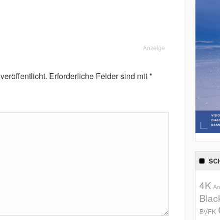
Anzeige
eröffentlicht.
Erforderliche Felder sind mit
*
SC
4K
An
Blac
BVFK