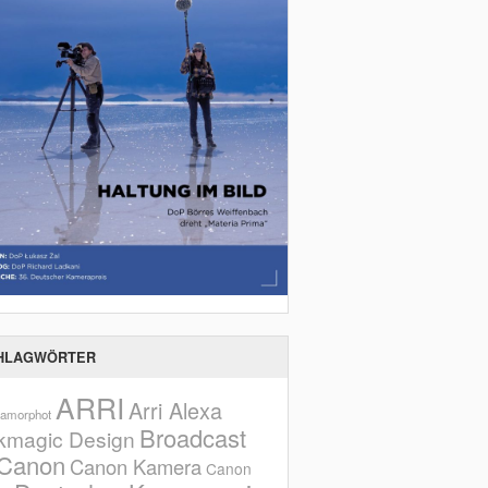
HLAGWÖRTER
ARRI
Arri Alexa
amorphot
Broadcast
kmagic Design
Canon
Canon Kamera
Canon