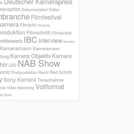
Deutscher Kamerapreis
iv
entarfilm
Dokumentation
Editor
mbranche
Filmfestival
kamera
Filmlicht
Filmpreis
produktion
Filmschnitt
Filmtechnik
IBC
Interview
ettbewerb
Kamera
Kameramann
Kameramann
Kamera Objektiv
Kamera
ldung
NAB Show
hör
LED
sonic
Red
Schnitt
Postproduktion
Recht
y
Sony Kamera
Tonaufnahme
Vollformat
hnik
Video Streaming
op
Zeiss