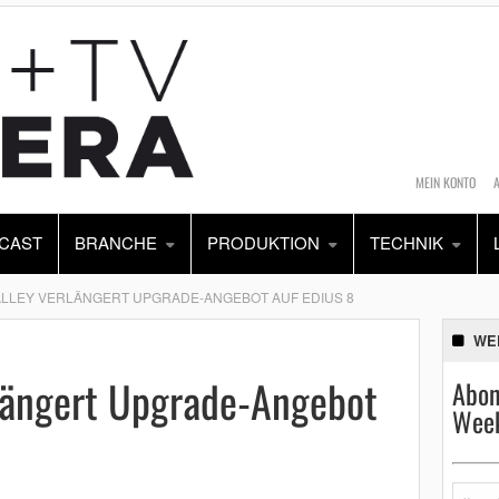
MEIN KONTO
CAST
BRANCHE
PRODUKTION
TECHNIK
LLEY VERLÄNGERT UPGRADE-ANGEBOT AUF EDIUS 8
WE
rlängert Upgrade-Angebot
Abon
Week