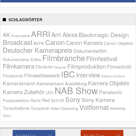
SCHLAGWÖRTER
ARRI
Arri Alexa
4K
Blackmagic Design
Anamorphot
Broadcast
Canon
Canon Kamera
BVFK
Canon Objektiv
Deutscher Kamerapreis
Dokumentarfilm
Filmbranche
Filmfestival
Dokumentation
Editor
Filmkamera
Filmproduktion
Filmschnitt
Filmlicht
Filmpreis
IBC
Interview
Filmwettbewerb
Filmtechnik
Kamera Drohne
Kamera Objektiv
Kameramann
Kameramann Ausbildung
NAB Show
Kamera Zubehör
Panasonic
LED
Sony
Sony Kamera
Red
Schnitt
Postproduktion
Recht
Vollformat
Tonaufnahme
Tontechnik
Video Streaming
Workshop
Zeiss