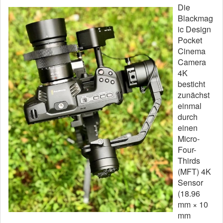
Die
Blackmag
ic Design
Pocket
Cinema
Camera
4K
besticht
zunächst
einmal
durch
einen
Micro-
Four-
Thirds
(MFT) 4K
Sensor
(18.96
mm × 10
mm