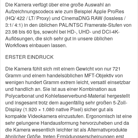
Die Kamera verfügt über eine große Auswahl an
Aufzeichnungscodecs wie zum Beispiel Apple ProRes
(HQ/ 422 / LT/ Proxy) und CinemaDNG RAW (lossless /
3:1/ 4:1) in den üblichen PAL/NTSC Framerate-Stufen von
23.98 bis 60 fps, sowohl bei HD-, UHD- und DCI-4K-
Auflösungen, die sich sehr gut in unsere üblichen
Workflows einbauen lassen.
ERSTER EINDRUCK
Die Kamera fühlt sich mit einem Gewicht von nur 721
Gramm und einem handelsüblichen MFT-Objektiv von
wenigen hundert Gramm extrem leicht, versatil einsetzbar
und handlich an. Sie ist aus einer Kombination aus
Polycarbonat und Kohlefaserverbund-Material hergestellt
und insgesamt trotz dem augenfällig sehr großen 5-Zoll-
Display (1.920 × 1.080 native Pixel) sicher gut als
kompakte Videokamera einzustufen. Ergonomisch ist eine
sehr gelungene Handausformung hervorzuheben und da
die Kamera wesentlich leichter ist als Alternativprodukte
ähnlicher Größe, treten Ermüdungserscheinungen erst