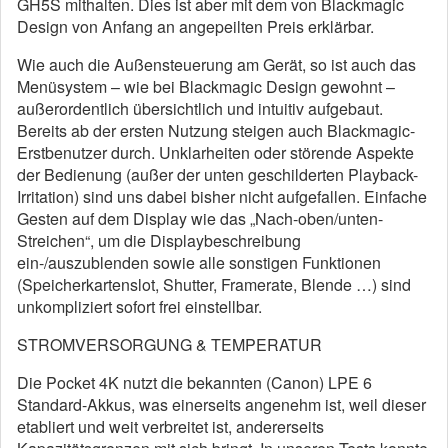
GH5S mithalten. Dies ist aber mit dem von Blackmagic
Design von Anfang an angepeilten Preis erklärbar.
Wie auch die Außensteuerung am Gerät, so ist auch das
Menüsystem – wie bei Blackmagic Design gewohnt –
außerordentlich übersichtlich und intuitiv aufgebaut.
Bereits ab der ersten Nutzung steigen auch Blackmagic-
Erstbenutzer durch. Unklarheiten oder störende Aspekte
der Bedienung (außer der unten geschilderten Playback-
Irritation) sind uns dabei bisher nicht aufgefallen. Einfache
Gesten auf dem Display wie das „Nach-oben/unten-
Streichen“, um die Displaybeschreibung
ein-/auszublenden sowie alle sonstigen Funktionen
(Speicherkartenslot, Shutter, Framerate, Blende …) sind
unkompliziert sofort frei einstellbar.
STROMVERSORGUNG & TEMPERATUR
Die Pocket 4K nutzt die bekannten (Canon) LPE 6
Standard-Akkus, was einerseits angenehm ist, weil dieser
etabliert und weit verbreitet ist, andererseits