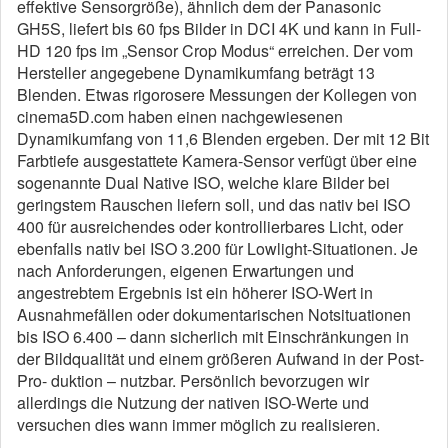
effektive Sensorgröße), ähnlich dem der Panasonic
GH5S, liefert bis 60 fps Bilder in DCI 4K und kann in Full-
HD 120 fps im „Sensor Crop Modus“ erreichen. Der vom
Hersteller angegebene Dynamikumfang beträgt 13
Blenden. Etwas rigorosere Messungen der Kollegen von
cinema5D.com haben einen nachgewiesenen
Dynamikumfang von 11,6 Blenden ergeben. Der mit 12 Bit
Farbtiefe ausgestattete Kamera-Sensor verfügt über eine
sogenannte Dual Native ISO, welche klare Bilder bei
geringstem Rauschen liefern soll, und das nativ bei ISO
400 für ausreichendes oder kontrollierbares Licht, oder
ebenfalls nativ bei ISO 3.200 für Lowlight-Situationen. Je
nach Anforderungen, eigenen Erwartungen und
angestrebtem Ergebnis ist ein höherer ISO-Wert in
Ausnahmefällen oder dokumentarischen Notsituationen
bis ISO 6.400 – dann sicherlich mit Einschränkungen in
der Bildqualität und einem größeren Aufwand in der Post-
Pro- duktion – nutzbar. Persönlich bevorzugen wir
allerdings die Nutzung der nativen ISO-Werte und
versuchen dies wann immer möglich zu realisieren.