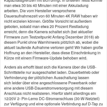
Kapazitätsgrenzen mit sich bringt. In unseren Tests konnte
man etwa 30 bis 40 Minuten mit einer Akkuladung
arbeiten. Die vom Hersteller versprochene
Daueraufnahmezeit von 60 Minuten 4K RAW haben wir
nicht erzielen können. Größte Vorsicht ist außerdem
geboten, sobald man etwa 20 Prozent Restladung
erreicht, denn die Kamera schaltet sich (bei aktueller
Firmware zum Testzeitpunkt Anfang Dezember 2018) ab
diesem Punkt ohne Warnhinweis plötzlich ab, wobei die
aktuell laufende Aufnahme verloren geht! Wir haben große
Hoffnung an den Hersteller, dass diese Einschränkung in
Kürze mit einem Firmware-Update behoben wird.
Anders als erhofft lässt sich die Kamera über die USB-
Schnittstelle nur ausgeschaltet laden. Dauerbetrieb oder
Verhinderung der plötzlichen Ausschaltung lassen
sich leider über eine angeschlossene Powerbank oder
eine andere USB-Dauerstromversorgung mit diesem
Anschluss nicht realisieren. Hierfür steht allerdings ein
12/20V 2- Pin-Lemo DC-Stromanschluss (30-W-Netzteil)
zur Verfügung und eine optionale Verbindung auf D-Tap zu