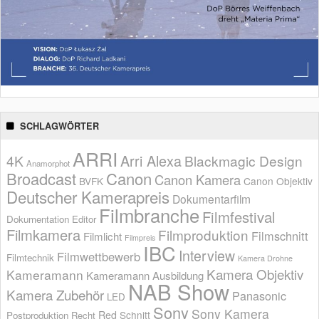
SCHLAGWÖRTER
ARRI
Arri Alexa
4K
Blackmagic Design
Anamorphot
Broadcast
Canon
Canon Kamera
BVFK
Canon Objektiv
Deutscher Kamerapreis
Dokumentarfilm
Filmbranche
Filmfestival
Dokumentation
Editor
Filmkamera
Filmproduktion
Filmschnitt
Filmlicht
Filmpreis
IBC
Interview
Filmwettbewerb
Filmtechnik
Kamera Drohne
Kamera Objektiv
Kameramann
Kameramann Ausbildung
NAB Show
Kamera Zubehör
Panasonic
LED
Sony
Sony Kamera
Red
Schnitt
Postproduktion
Recht