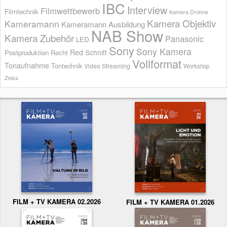
IBC
Interview
Filmwettbewerb
Filmtechnik
Kamera Drohne
Kamera Objektiv
Kameramann
Kameramann Ausbildung
NAB Show
Kamera Zubehör
Panasonic
LED
Sony
Sony Kamera
Red
Schnitt
Postproduktion
Recht
Vollformat
Tonaufnahme
Tontechnik
Video Streaming
Workshop
Zeiss
FILM + TV KAMERA 02.2026
FILM + TV KAMERA 01.2026