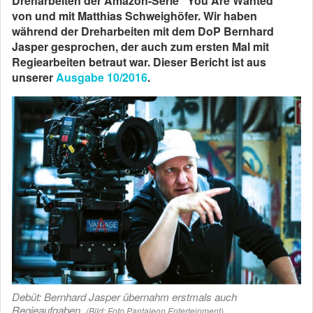
Dreharbeiten der Amazon-Serie “You Are Wanted”
von und mit Matthias Schweighöfer. Wir haben
während der Dreharbeiten mit dem DoP Bernhard
Jasper gesprochen, der auch zum ersten Mal mit
Regiearbeiten betraut war. Dieser Bericht ist aus
unserer
Ausgabe 10/2016
.
Debüt: Bernhard Jasper übernahm erstmals auch
Regieaufgaben.
(Bild: Foto Pantaleon Enterteinment)