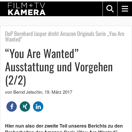
DoP Bernhard Jasper dreht Amazon Originals Serie „You Are
Wanted“
“You Are Wanted”
Ausstattung und Vorgehen
(2/2)
von Bernd Jetschin
,
19. März 2017
Hier nun also der zweite Teil unseres Berichts zu den