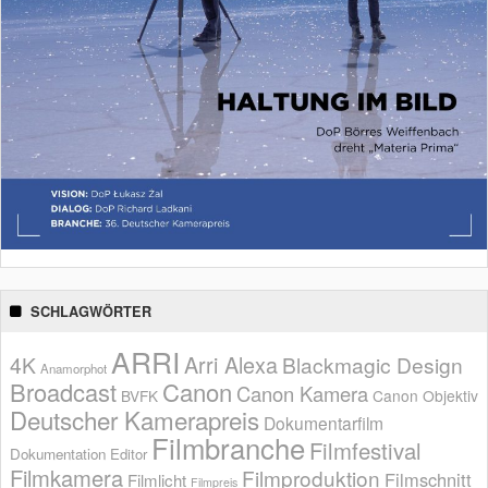
SCHLAGWÖRTER
ARRI
Arri Alexa
4K
Blackmagic Design
Anamorphot
Broadcast
Canon
Canon Kamera
BVFK
Canon Objektiv
Deutscher Kamerapreis
Dokumentarfilm
Filmbranche
Filmfestival
Dokumentation
Editor
Filmkamera
Filmproduktion
Filmschnitt
Filmlicht
Filmpreis