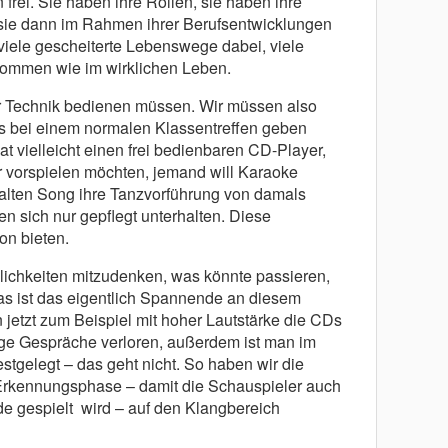
frei. Sie haben ihre Rollen, sie haben ihre
 sie dann im Rahmen ihrer Berufsentwicklungen
 viele gescheiterte Lebenswege dabei, viele
nommen wie im wirklichen Leben.
der Technik bedienen müssen. Wir müssen also
s bei einem normalen Klassentreffen geben
t vielleicht einen frei bedienbaren CD-Player,
 vorspielen möchten, jemand will Karaoke
alten Song ihre Tanzvorführung von damals
n sich nur gepflegt unterhalten. Diese
on bieten.
ichkeiten mitzudenken, was könnte passieren,
das ist das eigentlich Spannende an diesem
jetzt zum Beispiel mit hoher Lautstärke die CDs
tige Gespräche verloren, außerdem ist man im
festgelegt – das geht nicht. So haben wir die
Erkennungsphase – damit die Schauspieler auch
de gespielt wird – auf den Klangbereich