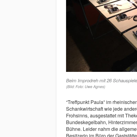
Beim Improdreh mit 26 Schauspie
(Bild: Foto: Uwe Agnes)
“T
reffpunkt Paula” im rheinischen
Schankwirtschaft wie jede ander
Frohsinns, ausgestattet mit The
Bundeskegelbahn, Hinterzimmer s
Bühne. Leider nahm die allgemei
Besitzerin im Büro der Gaststätte 