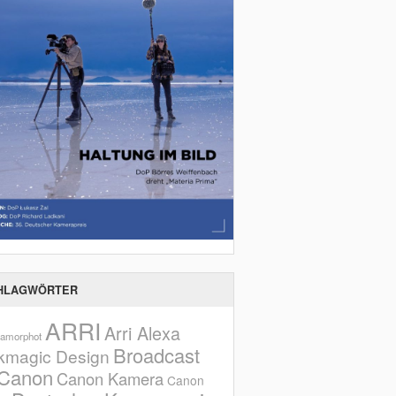
HLAGWÖRTER
ARRI
Arri Alexa
amorphot
Broadcast
kmagic Design
Canon
Canon Kamera
Canon