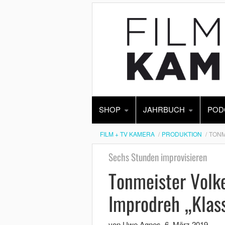
SHOP
JAHRBUCH
POD
FILM + TV KAMERA
PRODUKTION
TONM
Sechs Stunden improvisieren
Tonmeister Volk
Improdreh „Klas
von Uwe Agnes
,
6. März 2019