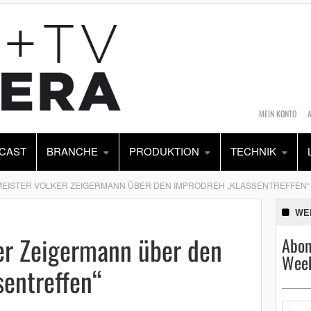
MEIN KONTO
CAST
BRANCHE
PRODUKTION
TECHNIK
EISTER VOLKER ZEIGERMANN ÜBER DEN IMPRODREH „KLASSENTREFFEN“
WE
er Zeigermann über den
Abon
Week
sentreffen“