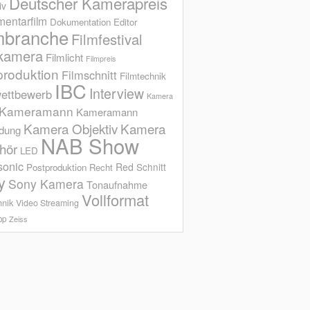
Deutscher Kamerapreis
iv
entarfilm
Dokumentation
Editor
mbranche
Filmfestival
kamera
Filmlicht
Filmpreis
produktion
Filmschnitt
Filmtechnik
IBC
Interview
ettbewerb
Kamera
Kameramann
Kameramann
Kamera Objektiv
Kamera
ldung
NAB Show
hör
LED
sonic
Red
Schnitt
Postproduktion
Recht
y
Sony Kamera
Tonaufnahme
Vollformat
hnik
Video Streaming
op
Zeiss