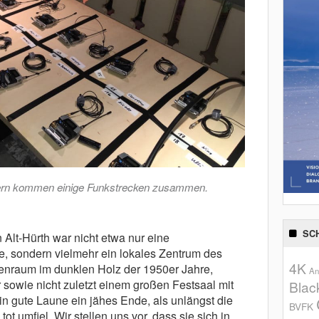
lern kommen einige Funkstrecken zusammen.
SC
 Alt-Hürth war nicht etwa nur eine
e, sondern vielmehr ein lokales Zentrum des
4K
kenraum im dunklen Holz der 1950er Jahre,
An
owie nicht zuletzt einem großen Festsaal mit
Blac
n gute Laune ein jähes Ende, als unlängst die
BVFK
tot umfiel. Wir stellen uns vor, dass sie sich in