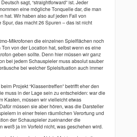
Deutsch sagt, “straightforward” ist. Jeder
genommen eine mögliche Tonquelle dar, die man
 hat. Wir haben also auf jeden Fall von
 Spur, das macht 26 Spuren – das ist nicht
tmo-Mikrofonen die einzelnen Spielflächen noch
Ton von der Location hat, selbst wenn es eine
rofon geben sollte. Denn hier müssen wir ganz
fon bei jedem Schauspieler muss absolut sauber
eräusche bei welcher Spielsituation auch immer
eim Projekt “Klassentreffen” betrifft eher den
ie muss in der Lage sein zu entscheiden: war die
im Kasten, müssen wir vielleicht etwas
afür müssen sie aber hören, was die Darsteller
pielern in einer freien räumlichen Verortung und
ation der Schauspieler zueinander die
n weiß ja im Vorfeld nicht, was geschehen wird.