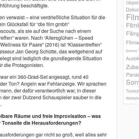
Objekt
chführung beschäftigte.
Dokum
Fil
 verwaist – eine verdrießliche Situation für die
n Glücksfall für “die film gmbh”
Film
couts, als sie auf der Suche nach einem
Film
treffen” waren. Nach “Altersglühen – Speed
Filmw
Wellness für Paare” (2016) ist “Klassentreffen”
egisseur Jan Georg Schütte, das weitgehend auf
Drohne
gelegt sind lediglich die grundlegende Situation
Ausbi
 die Protagonisten.
Zube
Pana
war ein 360-Grad-Set angesagt, rund 40
Son
der Ton? Angeln war Fehlanzeige. Wir sprachen
ann, der dafür verantwortlich war, in dieser
Tontec
n der zwei Dutzend Schauspieler sauber in die
Worksh
.
elbare Räume und freie Improvisation – was
er Tonseite die Herausforderungen?
usforderungen gar nicht so groß, weil alles sehr