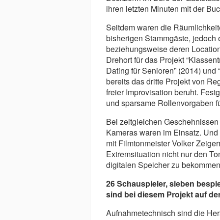
ihren letzten Minuten mit der Bu
Seitdem waren die Räumlichkeiten
bisherigen Stammgäste, jedoch ei
beziehungsweise deren Locations
Drehort für das Projekt “Klassen
Dating für Senioren” (2014) und “
bereits das dritte Projekt von R
freier Improvisation beruht. Fest
und sparsame Rollenvorgaben für
Bei zeitgleichen Geschehnissen 
Kameras waren im Einsatz. Und 
mit Filmtonmeister Volker Zeigerm
Extremsituation nicht nur den To
digitalen Speicher zu bekommen
26 Schauspieler, sieben bespi
sind bei diesem Projekt auf d
Aufnahmetechnisch sind die Hera