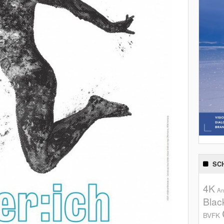
SC
4K
An
Blac
BVFK