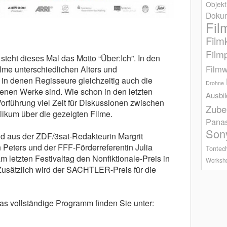
Objekt
Dokum
Fil
Film
Film
steht dieses Mal das Motto “Über:Ich”. In den
Filmw
lme unterschiedlichen Alters und
 in denen Regisseure gleichzeitig auch die
Drohne
genen Werke sind. Wie schon in den letzten
Ausbi
orführung viel Zeit für Diskussionen zwischen
Zube
kum über die gezeigten Filme.
Pana
Son
nd aus der ZDF/3sat-Redakteurin Margrit
Peters und der FFF-Förderreferentin Julia
Tontec
 letzten Festivaltag den Nonfiktionale-Preis in
Worksh
usätzlich wird der SACHTLER-Preis für die
as vollständige Programm finden Sie unter: