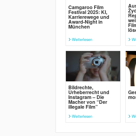
Au
Camgaroo Film
Żyd
Festival 2025: KI,
Rep
Karrierewege und
wei
Award-Night in
Fil
München
lös
Weiterlesen
We
Bildrechte,
Urheberrecht und
Ges
Instagram – Die
mo
Macher von “Der
illegale Film”
Weiterlesen
We