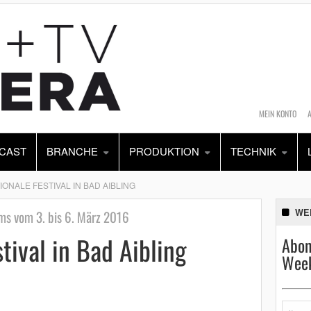
MEIN KONTO
CAST
BRANCHE
PRODUKTION
TECHNIK
IONALE FESTIVAL IN BAD AIBLING
WE
lms vom 3. bis 6. März 2016
tival in Bad Aibling
Abon
Week