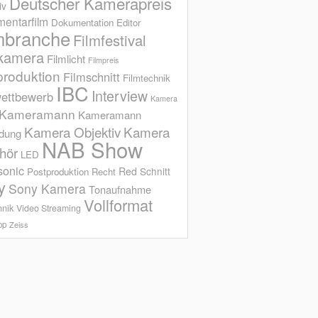
Deutscher Kamerapreis
iv
entarfilm
Dokumentation
Editor
mbranche
Filmfestival
kamera
Filmlicht
Filmpreis
produktion
Filmschnitt
Filmtechnik
IBC
Interview
ettbewerb
Kamera
Kameramann
Kameramann
Kamera Objektiv
Kamera
ldung
NAB Show
hör
LED
sonic
Red
Schnitt
Postproduktion
Recht
y
Sony Kamera
Tonaufnahme
Vollformat
hnik
Video Streaming
op
Zeiss