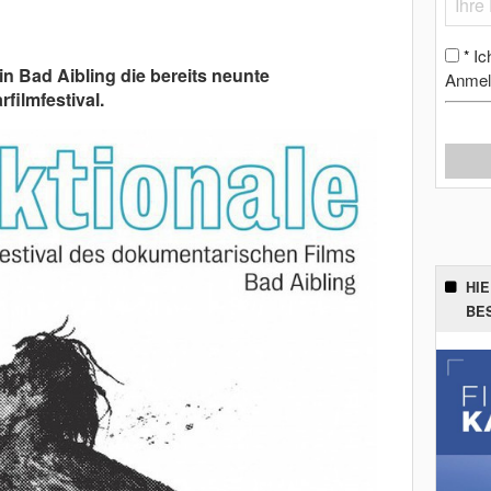
Ic
*
n Bad Aibling die bereits neunte
Anmel
filmfestival.
HI
BE