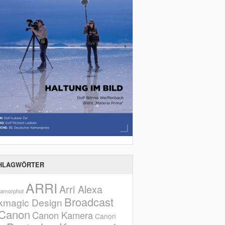
HLAGWÖRTER
ARRI
Arri Alexa
amorphot
Broadcast
kmagic Design
Canon
Canon Kamera
Canon