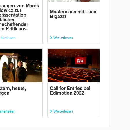
ssagen von Marek
owicz zur
Masterclass mit Luca
räsentation
Bigazzi
blicher
mschaffender
en Kritik aus
iterlesen
Weiterlesen
tern, heute,
Call for Entries bei
rgen
Edimotion 2022
iterlesen
Weiterlesen