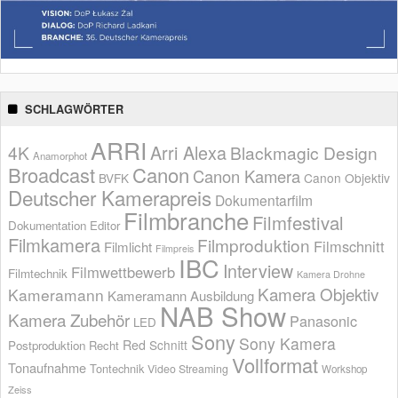
SCHLAGWÖRTER
ARRI
Arri Alexa
4K
Blackmagic Design
Anamorphot
Broadcast
Canon
Canon Kamera
BVFK
Canon Objektiv
Deutscher Kamerapreis
Dokumentarfilm
Filmbranche
Filmfestival
Dokumentation
Editor
Filmkamera
Filmproduktion
Filmschnitt
Filmlicht
Filmpreis
IBC
Interview
Filmwettbewerb
Filmtechnik
Kamera Drohne
Kamera Objektiv
Kameramann
Kameramann Ausbildung
NAB Show
Kamera Zubehör
Panasonic
LED
Sony
Sony Kamera
Red
Schnitt
Postproduktion
Recht
Vollformat
Tonaufnahme
Tontechnik
Video Streaming
Workshop
Zeiss