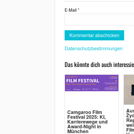
E-Mail
*
Datenschutzbestimmungen
Das könnte dich auch interessie
Au
Camgaroo Film
Żyd
Festival 2025: KI,
Rep
Karrierewege und
wei
Award-Night in
Fil
München