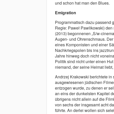
und schon hat man den Blues.
Emigration
Programmatisch dazu passend g
Regie: Paweł Pawlikowski) den si
(2013) begonnenen „S/w-cinemati
Augen- und Ohrenschmaus. Der F
eines Komponisten und einer Sän
Nachkriegspolen bis ins jazztrun
Jahre hinweg doch nicht voneina
Politik sind nicht unter einen Hu
niemand, der seine Heimat liebt, f
Andrzej Krakowski berichtete in
ausgewiesenen jüdischen Filmem
entzogen wurde, zu denen er selb
an eins der dunkelsten Kapitel d
übrigens nicht allein auf die Fi
von sechs der insgesamt acht d
führte. An derlei wollen sich sel