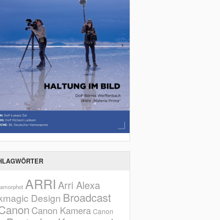
HLAGWÖRTER
ARRI
Arri Alexa
amorphot
Broadcast
kmagic Design
Canon
Canon Kamera
Canon