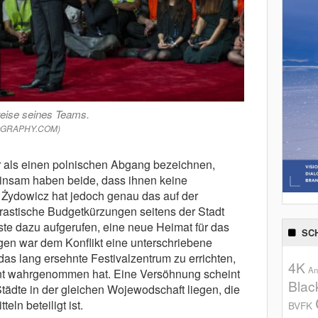
reise seines Teams.
OTOGRAPHY.COM)
r als einen polnischen Abgang bezeichnen,
insam haben beide, dass ihnen keine
Żydowicz hat jedoch genau das auf der
rastische Budgetkürzungen seitens der Stadt
ste dazu aufgerufen, eine neue Heimat für das
SC
gen war dem Konflikt eine unterschriebene
 das lang ersehnte Festivalzentrum zu errichten,
4K
An
nt wahrgenommen hat. Eine Versöhnung scheint
Blac
ädte in der gleichen Wojewodschaft liegen, die
eln beteiligt ist.
BVFK