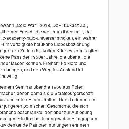
ewann „Cold War“ (2018, DoP: Łukasz Zal,
lbernen Frosch, die weiter an ihrem mit „Ida“
c-academy-ratio-universe“ stricken, ein wahrer
ilm verfolgt die heißkalte Liebesbeziehung
gerin zu Zeiten des kalten Krieges vom fragilen
kene Paris der 1950er Jahre, die über all die
nder lassen können. Freiheit, Folklore und
t zu bringen, und den Weg ins Ausland tut
reiwillig.
 seinem Seminar über die 1968 aus Polen
acher, denen damals die Staatsbürgerschaft
st und seine Eltern zählten. Damit erinnerte er
er jüngeren polnischen Geschichte, die sich
lmbranche beschränkte, dort aber zur Auflösung
amaligen Studios beziehungsweise Filmgruppen
ektiv denkende Patrioten nur ungern erinnern