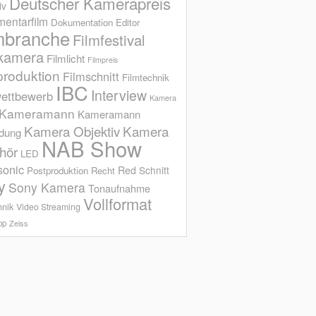
Deutscher Kamerapreis
iv
entarfilm
Dokumentation
Editor
mbranche
Filmfestival
kamera
Filmlicht
Filmpreis
produktion
Filmschnitt
Filmtechnik
IBC
Interview
ettbewerb
Kamera
Kameramann
Kameramann
Kamera Objektiv
Kamera
ldung
NAB Show
hör
LED
sonic
Red
Schnitt
Postproduktion
Recht
y
Sony Kamera
Tonaufnahme
Vollformat
hnik
Video Streaming
op
Zeiss