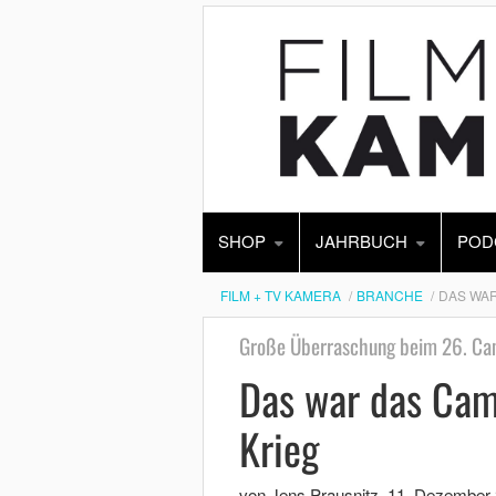
SHOP
JAHRBUCH
POD
FILM + TV KAMERA
BRANCHE
DAS WAR
Große Überraschung beim 26. Cam
Das war das Cam
Krieg
von Jens Prausnitz
,
11. Dezember