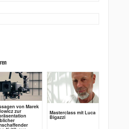
ren
ssagen von Marek
owicz zur
Masterclass mit Luca
räsentation
Bigazzi
blicher
mschaffender