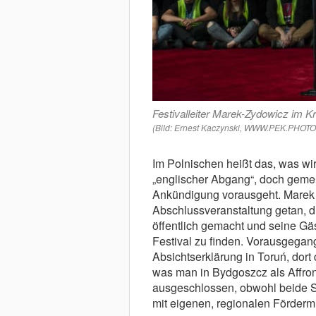
Festivalleiter Marek-Zydowicz im K
(Bild: Ernest Kaczynski, WWW.PEK.PH
Im Polnischen heißt das, was wi
„englischer Abgang“, doch geme
Ankündigung vorausgeht. Marek 
Abschlussveranstaltung getan, d
öffentlich gemacht und seine Gä
Festival zu finden. Vorausgegan
Absichtserklärung in Toruń, dort
was man in Bydgoszcz als Affro
ausgeschlossen, obwohl beide St
mit eigenen, regionalen Fördermitt