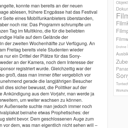
Objekt
ngelte, konnte man bereits an der neuen
Dokum
 ablesen, frühere Engpässe hat das Festival
Fil
r Seite eines Mobilfunkanbieters überstanden,
Film
 aber noch nie: Das Programm schrumpfte um
Film
en Tag im Multikino, die für die beliebten
ändige Halle auf dem Gelände der
Filmw
 in der zweiten Wochenhälfte zur Verfügung. An
Drohne
am Freitag bereits viele Studenten wieder
Ausbi
s nur ein Drittel der Plätze für das Sony-
Zube
weder an der Kamera, noch dem Interesse der
ponsor registriert wurde. Gleichzeitig war der
Pana
Son
so groß, dass man immer öfter vergeblich vor
 zunehmend gerade die langjährigen Besucher
Tontec
all dies sicher bewusst, die Politiker auf der
Worksh
e Ankündigung aus dem Vorjahr, man werde ja
 erweitern, um weiter wachsen zu können.
er Außenseite suchte man jedoch immer noch
ivalplakat beinahe etwas Prophetisches: der
flug steht bevor. Dem geschlossenen Auge zum
hn vor dem, was man eigentlich nicht sehen will –