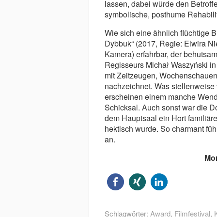
lassen, dabei würde den Betro
symbolische, posthume Rehabili
Wie sich eine ähnlich flüchtige B
Dybbuk“ (2017, Regie: Elwira Nie
Kamera) erfahrbar, der behuts
Regisseurs Michał Waszyński in 
mit Zeitzeugen, Wochenschauen
nachzeichnet. Was stellenweise
erscheinen einem manche Wendu
Schicksal. Auch sonst war die Do
dem Hauptsaal ein Hort familiär
hektisch wurde. So charmant fühl
an.
Mor
Schlagwörter:
Award
,
Filmfestival
,