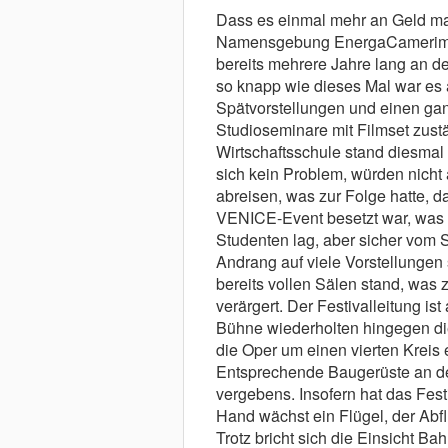
Dass es einmal mehr an Geld ma
Namensgebung EnergaCamerimage
bereits mehrere Jahre lang an de
so knapp wie dieses Mal war es
Spätvorstellungen und einen ganz
Studioseminare mit Filmset zust
Wirtschaftsschule stand diesmal
sich kein Problem, würden nicht 
abreisen, was zur Folge hatte, da
VENICE-Event besetzt war, was 
Studenten lag, aber sicher vom S
Andrang auf viele Vorstellungen 
bereits vollen Sälen stand, was
verärgert. Der Festivalleitung ist 
Bühne wiederholten hingegen di
die Oper um einen vierten Kreis
Entsprechende Baugerüste an d
vergebens. Insofern hat das Fest
Hand wächst ein Flügel, der Ab
Trotz bricht sich die Einsicht Ba