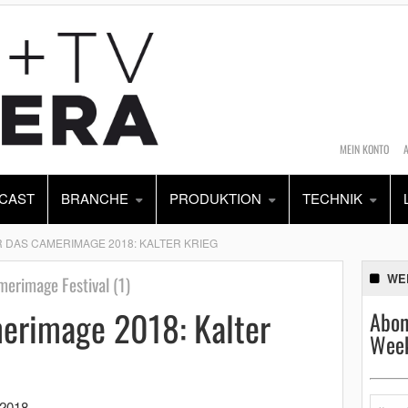
MEIN KONTO
CAST
BRANCHE
PRODUKTION
TECHNIK
 DAS CAMERIMAGE 2018: KALTER KRIEG
WE
erimage Festival (1)
erimage 2018: Kalter
Abon
Week
 2018