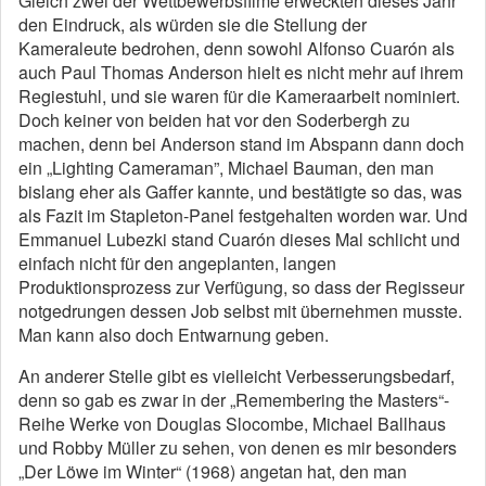
Gleich zwei der Wettbewerbsfilme erweckten dieses Jahr
den Eindruck, als würden sie die Stellung der
Kameraleute bedrohen, denn sowohl Alfonso Cuarón als
auch Paul Thomas Anderson hielt es nicht mehr auf ihrem
Regiestuhl, und sie waren für die Kameraarbeit nominiert.
Doch keiner von beiden hat vor den Soderbergh zu
machen, denn bei Anderson stand im Abspann dann doch
ein „Lighting Cameraman”, Michael Bauman, den man
bislang eher als Gaffer kannte, und bestätigte so das, was
als Fazit im Stapleton-Panel festgehalten worden war. Und
Emmanuel Lubezki stand Cuarón dieses Mal schlicht und
einfach nicht für den angeplanten, langen
Produktionsprozess zur Verfügung, so dass der Regisseur
notgedrungen dessen Job selbst mit übernehmen musste.
Man kann also doch Entwarnung geben.
An anderer Stelle gibt es vielleicht Verbesserungsbedarf,
denn so gab es zwar in der „Remembering the Masters“-
Reihe Werke von Douglas Slocombe, Michael Ballhaus
und Robby Müller zu sehen, von denen es mir besonders
„Der Löwe im Winter“ (1968) angetan hat, den man