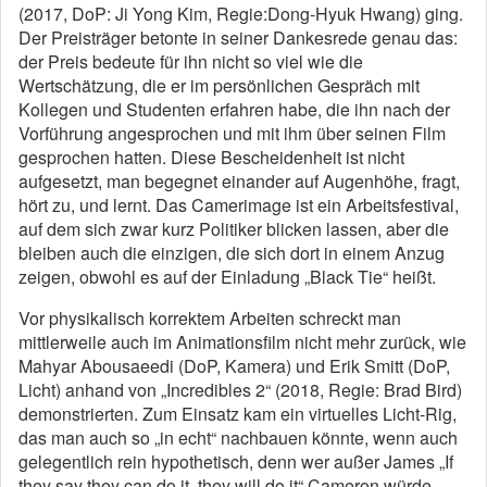
(2017, DoP: Ji Yong Kim, Regie:Dong-Hyuk Hwang) ging.
Der Preisträger betonte in seiner Dankesrede genau das:
der Preis bedeute für ihn nicht so viel wie die
Wertschätzung, die er im persönlichen Gespräch mit
Kollegen und Studenten erfahren habe, die ihn nach der
Vorführung angesprochen und mit ihm über seinen Film
gesprochen hatten. Diese Bescheidenheit ist nicht
aufgesetzt, man begegnet einander auf Augenhöhe, fragt,
hört zu, und lernt. Das Camerimage ist ein Arbeitsfestival,
auf dem sich zwar kurz Politiker blicken lassen, aber die
bleiben auch die einzigen, die sich dort in einem Anzug
zeigen, obwohl es auf der Einladung „Black Tie“ heißt.
Vor physikalisch korrektem Arbeiten schreckt man
mittlerweile auch im Animationsfilm nicht mehr zurück, wie
Mahyar Abousaeedi (DoP, Kamera) und Erik Smitt (DoP,
Licht) anhand von „Incredibles 2“ (2018, Regie: Brad Bird)
demonstrierten. Zum Einsatz kam ein virtuelles Licht-Rig,
das man auch so „in echt“ nachbauen könnte, wenn auch
gelegentlich rein hypothetisch, denn wer außer James „If
they say they can do it, they will do it“ Cameron würde