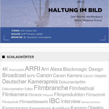
SCHLAGWÖRTER
ARRI
Arri Alexa
4K
Blackmagic Design
Anamorphot
Broadcast
Canon
Canon Kamera
BVFK
Canon Objektiv
Deutscher Kamerapreis
Dokumentarfilm
Filmbranche
Filmfestival
Dokumentation
Editor
Filmkamera
Filmproduktion
Filmschnitt
Filmlicht
Filmpreis
IBC
Interview
Filmwettbewerb
Filmtechnik
Kamera Drohne
Kamera Objektiv
Kameramann
Kameramann Ausbildung