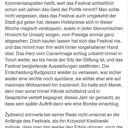
Kommentarspalten heißt, weil das Festival schließlich
schon seit Jahren das Geld der Politik nimmt? Man sollte
nicht vergessen, dass das Festival auch umgekehrt der
Stadt gut getan hat, dessen Hotelpreise sich in dieser
Woche magisch verdoppeln, sowie in jeder ökonomischen
Hinsicht für Umsatz sorgen, vom Prestige einmal ganz
abgesehen. Doch kaufen lassen hat sich das Festival nie,
und das nimmt man ihm wohl hinter vorgehaltener Hand
übel. Das Herz vom Camerimage schlug unbeirrt immer in
Toruń weiter, wo bis heute der Sitz der Stiftung ist, und das
Festival bergleitende Ausstellungen stattfinden. Die
Entscheidung Bydgoszcz wieder zu verlassen, war sicher
weder eine leichte noch spontane, sie wirkte eher wie auf
maximale Wirksamkeit hin inszeniert. So hatte sich Marek,
dem man sonst immer Hände schüttelnd und in
Gespräche vertieft begegnet, dieses Jahr rar gemacht, so
dass sein später Auftritt dann wie eine Bombe einschlug.
Żydowicz erinnerte bei seiner Rede nicht umsonst an die
Anfänge des Festivals, als ihn Krzysztof Kieślowski
mahnte, dass man ihm weder den Erfolg gönnen, noch die