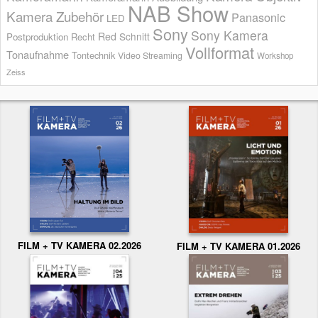
NAB Show
Kamera Zubehör
Panasonic
LED
Sony
Sony Kamera
Red
Schnitt
Postproduktion
Recht
Vollformat
Tonaufnahme
Tontechnik
Video Streaming
Workshop
Zeiss
FILM + TV KAMERA 02.2026
FILM + TV KAMERA 01.2026