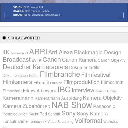
SCHLAGWÖRTER
ARRI
Arri Alexa
4K
Blackmagic Design
Anamorphot
Broadcast
Canon
Canon Kamera
BVFK
Canon Objektiv
Deutscher Kamerapreis
Dokumentarfilm
Filmbranche
Filmfestival
Dokumentation
Editor
Filmkamera
Filmproduktion
Filmschnitt
Filmlicht
Filmpreis
IBC
Interview
Filmwettbewerb
Filmtechnik
Kamera Drohne
Kamera Objektiv
Kameramann
Kameramann Ausbildung
NAB Show
Kamera Zubehör
Panasonic
LED
Sony
Sony Kamera
Red
Schnitt
Postproduktion
Recht
Vollformat
Tonaufnahme
Tontechnik
Video Streaming
Workshop