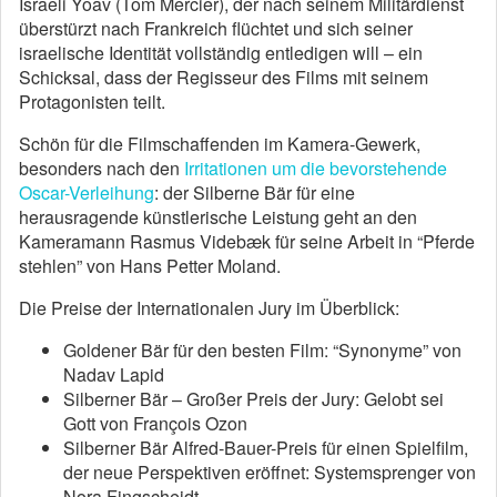
Israeli Yoav (Tom Mercier), der nach seinem Militärdienst
überstürzt nach Frankreich flüchtet und sich seiner
israelische Identität vollständig entledigen will – ein
Schicksal, dass der Regisseur des Films mit seinem
Protagonisten teilt.
Schön für die Filmschaffenden im Kamera-Gewerk,
besonders nach den
Irritationen um die bevorstehende
Oscar-Verleihung
: der Silberne Bär für eine
herausragende künstlerische Leistung geht an den
Kameramann Rasmus Videbæk für seine Arbeit in “Pferde
stehlen” von Hans Petter Moland.
Die Preise der Internationalen Jury im Überblick:
Goldener Bär für den besten Film: “Synonyme” von
Nadav Lapid
Silberner Bär – Großer Preis der Jury: Gelobt sei
Gott von François Ozon
Silberner Bär Alfred-Bauer-Preis für einen Spielfilm,
der neue Perspektiven eröffnet: Systemsprenger von
Nora Fingscheidt