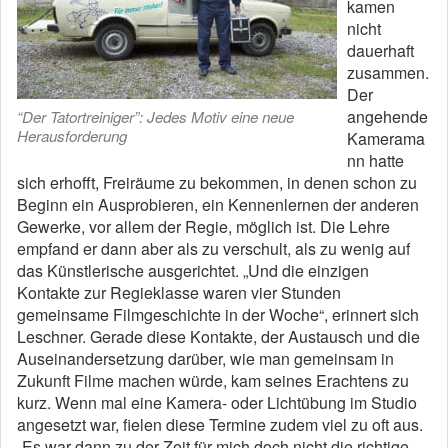
kamen
nicht
dauerhaft
zusammen.
Der
angehende
“Der Tatortreiniger”: Jedes Motiv eine neue
Herausforderung
Kamerama
nn hatte
sich erhofft, Freiräume zu bekommen, in denen schon zu
Beginn ein Ausprobieren, ein Kennenlernen der anderen
Gewerke, vor allem der Regie, möglich ist. Die Lehre
empfand er dann aber als zu verschult, als zu wenig auf
das Künstlerische ausgerichtet. „Und die einzigen
Kontakte zur Regieklasse waren vier Stunden
gemeinsame Filmgeschichte in der Woche“, erinnert sich
Leschner. Gerade diese Kontakte, der Austausch und die
Auseinandersetzung darüber, wie man gemeinsam in
Zukunft Filme machen würde, kam seines Erachtens zu
kurz. Wenn mal eine Kamera- oder Lichtübung im Studio
angesetzt war, fielen diese Termine zudem viel zu oft aus.
„Es war dann zu der Zeit für mich doch nicht die richtige