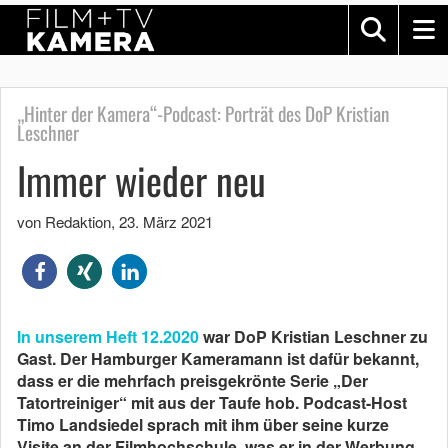
„Hinter der Kamera“-Podcast: Porträt des DoP Kristian
Leschner
Immer wieder neu
von Redaktion
,
23. März 2021
In unserem Heft 12.2020
war DoP Kristian Leschner zu
Gast. Der Hamburger Kameramann ist dafür bekannt,
dass er die mehrfach preisgekrönte Serie „Der
Tatortreiniger“ mit aus der Taufe hob. Podcast-Host
Timo Landsiedel sprach mit ihm über seine kurze
Visite an der Filmhochschule, was er in der Werbung