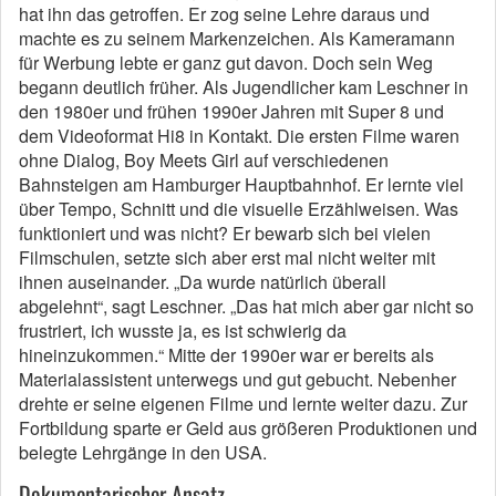
hat ihn das getroffen. Er zog seine Lehre daraus und
machte es zu seinem Markenzeichen. Als Kameramann
für Werbung lebte er ganz gut davon. Doch sein Weg
begann deutlich früher. Als Jugendlicher kam Leschner in
den 1980er und frühen 1990er Jahren mit Super 8 und
dem Videoformat Hi8 in Kontakt. Die ersten Filme waren
ohne Dialog, Boy Meets Girl auf verschiedenen
Bahnsteigen am Hamburger Hauptbahnhof. Er lernte viel
über Tempo, Schnitt und die visuelle Erzählweisen. Was
funktioniert und was nicht? Er bewarb sich bei vielen
Filmschulen, setzte sich aber erst mal nicht weiter mit
ihnen auseinander. „Da wurde natürlich überall
abgelehnt“, sagt Leschner. „Das hat mich aber gar nicht so
frustriert, ich wusste ja, es ist schwierig da
hineinzukommen.“ Mitte der 1990er war er bereits als
Materialassistent unterwegs und gut gebucht. Nebenher
drehte er seine eigenen Filme und lernte weiter dazu. Zur
Fortbildung sparte er Geld aus größeren Produktionen und
belegte Lehrgänge in den USA.
Dokumentarischer Ansatz