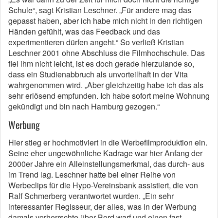
Schule“, sagt Kristian Leschner. „Für andere mag das
gepasst haben, aber ich habe mich nicht in den richtigen
Händen gefühlt, was das Feedback und das
experimentieren dürfen angeht.“ So verließ Kristian
Leschner 2001 ohne Abschluss die Filmhochschule. Das
fiel ihm nicht leicht, ist es doch gerade hierzulande so,
dass ein Studienabbruch als unvorteilhaft in der Vita
wahrgenommen wird. „Aber gleichzeitig habe ich das als
sehr erlösend empfunden. Ich habe sofort meine Wohnung
gekündigt und bin nach Hamburg gezogen.“
Werbung
Hier stieg er hochmotiviert in die Werbefilmproduktion ein.
Seine eher ungewöhnliche Kadrage war hier Anfang der
2000er Jahre ein Alleinstellungsmerkmal, das durch- aus
im Trend lag. Leschner hatte bei einer Reihe von
Werbeclips für die Hypo-Vereinsbank assistiert, die von
Ralf Schmerberg verantwortet wurden. „Ein sehr
interessanter Regisseur, der alles, was in der Werbung
damals vorherrschte über Bord warf und einen fast