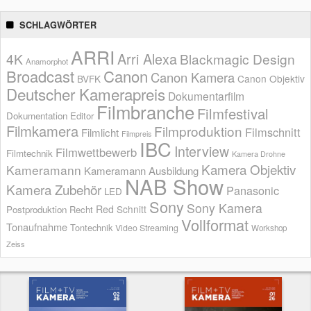
SCHLAGWÖRTER
ARRI
Arri Alexa
4K
Blackmagic Design
Anamorphot
Broadcast
Canon
Canon Kamera
BVFK
Canon Objektiv
Deutscher Kamerapreis
Dokumentarfilm
Filmbranche
Filmfestival
Dokumentation
Editor
Filmkamera
Filmproduktion
Filmschnitt
Filmlicht
Filmpreis
IBC
Interview
Filmwettbewerb
Filmtechnik
Kamera Drohne
Kamera Objektiv
Kameramann
Kameramann Ausbildung
NAB Show
Kamera Zubehör
Panasonic
LED
Sony
Sony Kamera
Red
Schnitt
Postproduktion
Recht
Vollformat
Tonaufnahme
Tontechnik
Video Streaming
Workshop
Zeiss