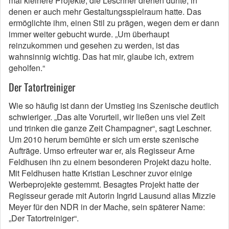
mal kleinere Projekte, die Leschner drehen durfte, in
denen er auch mehr Gestaltungsspielraum hatte. Das
ermöglichte ihm, einen Stil zu prägen, wegen dem er dann
immer weiter gebucht wurde. „Um überhaupt
reinzukommen und gesehen zu werden, ist das
wahnsinnig wichtig. Das hat mir, glaube ich, extrem
geholfen.“
Der Tatortreiniger
Wie so häufig ist dann der Umstieg ins Szenische deutlich
schwieriger. „Das alte Vorurteil, wir ließen uns viel Zeit
und trinken die ganze Zeit Champagner“, sagt Leschner.
Um 2010 herum bemühte er sich um erste szenische
Aufträge. Umso erfreuter war er, als Regisseur Arne
Feldhusen ihn zu einem besonderen Projekt dazu holte.
Mit Feldhusen hatte Kristian Leschner zuvor einige
Werbeprojekte gestemmt. Besagtes Projekt hatte der
Regisseur gerade mit Autorin Ingrid Lausund alias Mizzie
Meyer für den NDR in der Mache, sein späterer Name:
„Der Tatortreiniger“.