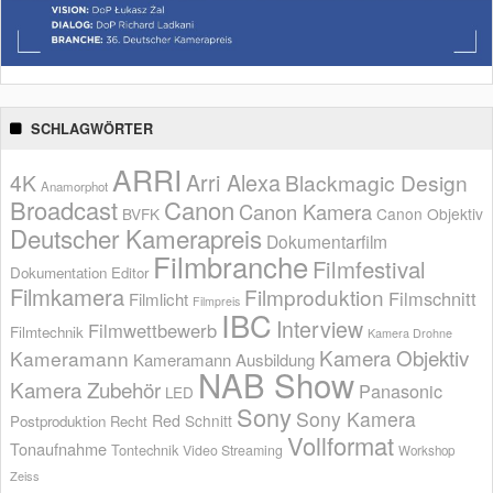
SCHLAGWÖRTER
ARRI
Arri Alexa
4K
Blackmagic Design
Anamorphot
Broadcast
Canon
Canon Kamera
BVFK
Canon Objektiv
Deutscher Kamerapreis
Dokumentarfilm
Filmbranche
Filmfestival
Dokumentation
Editor
Filmkamera
Filmproduktion
Filmschnitt
Filmlicht
Filmpreis
IBC
Interview
Filmwettbewerb
Filmtechnik
Kamera Drohne
Kamera Objektiv
Kameramann
Kameramann Ausbildung
NAB Show
Kamera Zubehör
Panasonic
LED
Sony
Sony Kamera
Red
Schnitt
Postproduktion
Recht
Vollformat
Tonaufnahme
Tontechnik
Video Streaming
Workshop
Zeiss