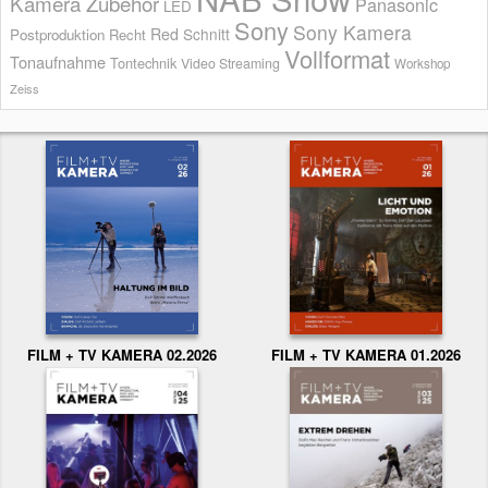
Kamera Zubehör
Panasonic
LED
Sony
Sony Kamera
Red
Schnitt
Postproduktion
Recht
Vollformat
Tonaufnahme
Tontechnik
Video Streaming
Workshop
Zeiss
FILM + TV KAMERA 02.2026
FILM + TV KAMERA 01.2026