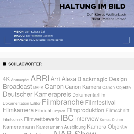
SCHLAGWÖRTER
ARRI
Arri Alexa
4K
Blackmagic Design
Anamorphot
Broadcast
Canon
Canon Kamera
BVFK
Canon Objektiv
Deutscher Kamerapreis
Dokumentarfilm
Filmbranche
Filmfestival
Dokumentation
Editor
Filmkamera
Filmproduktion
Filmschnitt
Filmlicht
Filmpreis
IBC
Interview
Filmwettbewerb
Filmtechnik
Kamera Drohne
Kamera Objektiv
Kameramann
Kameramann Ausbildung
NAB Show